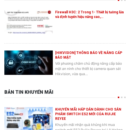
Firewall H3C: 2 Trong 1- Thiết bị tường lửa
và định tuyến hiệu năng cao,…
[HIKVISION] THÔNG BÁO VỀ NÂNG CẤP
BẢO MẬT
Với phương châm chủ động nâng cấp bảo
mật an ninh cho thiết bị camera quan sát
Hikvision, vừa qua…
BẢN TIN KHUYẾN MÃI
KHUYẾN MÃI HẤP DẪN DÀNH CHO SẢN
PHẨM SWITCH ES2 MỚI CỦA RUIJIE
REYEE
Khuyến mãi nhận quà khủng khi mua
switch mới ES2 Ruijie Reyee tại Lê Hoàng