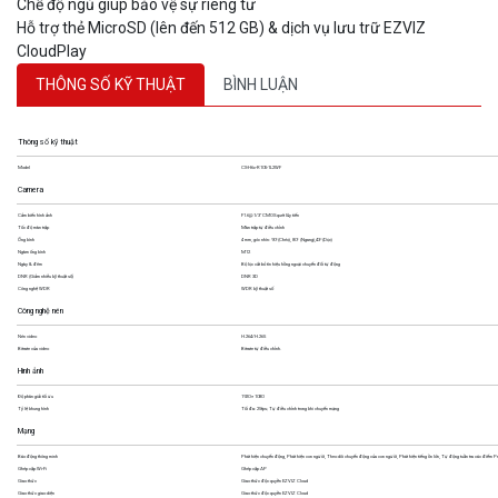
Hỗ trợ thẻ MicroSD (lên đến 512 GB) & dịch vụ lưu trữ EZVIZ
CloudPlay
THÔNG SỐ KỸ THUẬT
BÌNH LUẬN
Thông số kỹ thuật
Model
CS-H6c-R105-1L2WF
Camera
Cảm biến hình ảnh
F1.6@1/3" CMOS quét lũy tiến
Tốc độ màn trập
Màn trập tự điều chỉnh
Ống kính
4 mm, góc nhìn: 90°(Chéo), 80° (Ngang),43°(Dọc)
Ngàm ống kính
M12
Ngày & đêm
Bộ lọc cắt bỏ tín hiệu hồng ngoại chuyển đổi tự động
DNR (Giảm nhiễu kỹ thuật số)
DNR 3D
Công nghệ WDR
WDR kỹ thuật số
Công nghệ nén
Nén video
H.264/H.265
Bitrate của video
Bitrate tự điều chỉnh.
Hình ảnh
Độ phân giải tối ưu
1920 × 1080
Tỷ lệ khung hình
Tối đa: 25fps; Tự điều chỉnh trong khi chuyển mạng
Mạng
Báo động thông minh
Phát hiện chuyển động, Phát hiện con người, Theo dõi chuyển động của con người, Phát hiện tiếng ồn lớn, Tự động tuần tra các điểm P
Ghép cặp Wi-Fi
Ghép cặp AP
Giao thức
Giao thức độc quyền EZVIZ Cloud
Giao thức giao diện
Giao thức độc quyền EZVIZ Cloud