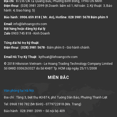
Điện thoại
: (028) 3981 2099 (K.Doanh: bấm số 1; Kế toán: 2; Kỹ thuật: 3; Bảo
hành: 4; Giao hàng: 5)
Bảo hành : 0906.659.818 ( Mr. An), Hotline:
028 3981 5678 Bấm phím 9
Email:
info@lehoangcctv.com
Đặt hàng hoặc đăng ký đại lý
:
Zalo
0903 745 818 - Kinh Doanh
Tổng đài hỗ trợ kỹ thuật:
Điện thoại
:
(028) 3981 5678
- Bấm phím 0 - Giờ hành chánh.
Email Hỗ Trợ Kỹ Thuật
: kythuat@lehoangcctv.com
© 2018 Hikvision Vietnam - Le Hoang Trading Technology Company Limited
Số ĐKKD 0306263327 do Sở KHĐT Tp. HCM cấp ngày 25/11/2008
MIỀN BẮC
Văn phòng tại Hà Nội
Địa chỉ : Tầng 3, biệt thự A3-BT4, phố Tưởng Dân Bảo, Phường Thanh Liệt
Tel: 0968 190 782 (Mr Bình) - 0779722818 (Ms. Trang)
Bảo hành : 028 3981 2099 – Số nội bộ 409