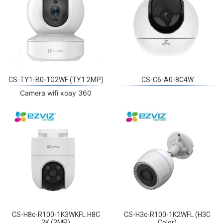
CS-TY1-B0-1G2WF (TY1 2MP)
CS-C6-A0-8C4W
Camera wifi xoay 360
CS-H8c-R100-1K3WKFL H8C
CS-H3c-R100-1K2WFL (H3C
2K (3MP)
Color)