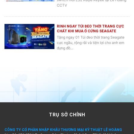
CCTV
RINH NGAY TÚI ĐEO THỜI TRANG CỰC
CHẤT KHI MUA Ổ CỨNG SEAGATE
Tặng ngay 01 Túi đeo thời trang Seagate
cực ngầu, rộng rãi và tiện lợi cho anh em
đựng đồ…
TRỤ SỞ CHÍNH
CÔNG TY CỔ PHẦN NHẬP KHẨU THƯƠNG MẠI KỸ THUẬT LÊ HOÀNG
Địa chỉ
: 872-872A Tạ Quang Bửu, Phường Bình Đông, TP.Hồ Chí Minh