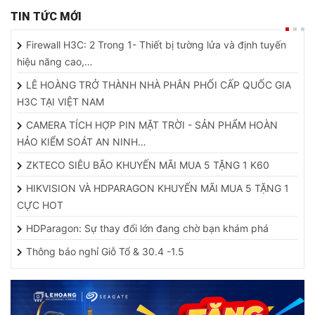
TIN TỨC MỚI
Firewall H3C: 2 Trong 1- Thiết bị tường lửa và định tuyến
hiệu năng cao,…
LÊ HOÀNG TRỞ THÀNH NHÀ PHÂN PHỐI CẤP QUỐC GIA
H3C TẠI VIỆT NAM
CAMERA TÍCH HỢP PIN MẶT TRỜI - SẢN PHẨM HOÀN
HẢO KIỂM SOÁT AN NINH…
ZKTECO SIÊU BÃO KHUYẾN MÃI MUA 5 TẶNG 1 K60
HIKVISION VÀ HDPARAGON KHUYẾN MÃI MUA 5 TẶNG 1
CỰC HOT
HDParagon: Sự thay đổi lớn đang chờ bạn khám phá
Thông báo nghỉ Giỗ Tổ & 30.4 -1.5