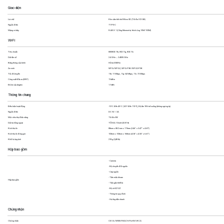
Giao diện
Lưu trữ
Khe cắm thẻ nhớ Micro SD (Tối đa 512 GB)
Nguồn điện
TYPE-C
Mạng có dây
RJ45 X 1 (Cổng Ethernet tự thích ứng 10M/100M)
Wi-Fi
Tiêu chuẩn
IEEE802.11b, 802.11g, 802.11n
Dải tần số
2.4 GHz ~ 2.4835 GHz
Băng thông của kênh
Hỗ trợ 20MHz
An ninh
WPA/WPA2, WPA-PSK/WPA2-PSK
Tốc độ truyền
11b: 11 Mbps, 11g: 54 Mbps, 11n: 72 Mbps
Công suất đầu ra (EIRP)
19 dBm
Độ lợi của ăngten
1.9 dBi
Thông tin chung
Điều kiện hoạt động
-10°C đến 45°C (14°F đến 113°F), Độ ẩm 95% trở xuống (không ngưng tụ)
Nguồn điện
DC 5V / 2A
Mức tiêu thụ điện năng
Tối đa 5W
Dải tia hồng ngoại
TỐI ĐA 10 mét (32.81 ft)
Kích thước
88mm x 88.2 mm x 119mm (3.46” x 3.47” x 4.69”)
Kích thước đóng gói
103mm x 103mm x 168mm (4.06” x 4.06” x 6.61”)
Khối lượng tịnh
218 g (0,48 lb)
Hộp bao gồm
- Camera
- Bộ chuyển đổi nguồn
- Cáp nguồn
- Tấm mẫu khoan
Hộp bao gồm
- Tấm gắn thiết bị
- Bộ vít EZVIZ
- Thông tin quy định
- Hướng dẫn nhanh
Chứng nhận
Chứng nhận
CE/UL/WEEE/REACH/RoHS/UKCA