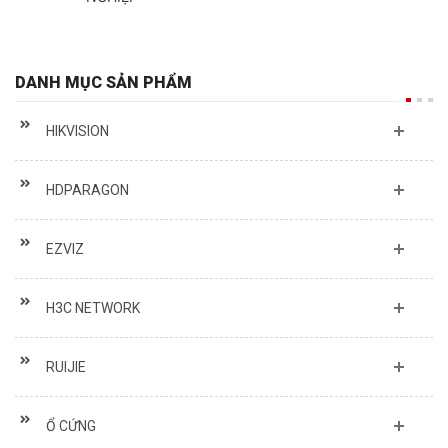
DANH MỤC SẢN PHẨM
HIKVISION
HDPARAGON
EZVIZ
H3C NETWORK
RUIJIE
Ổ CỨNG