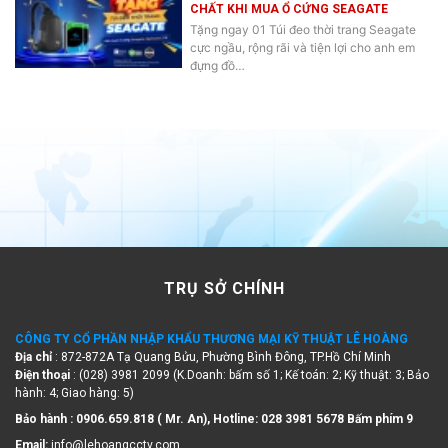
CHẤT KHI MUA Ổ CỨNG SEAGATE
Tặng ngay 01 Túi đeo thời trang Seagate
cực ngầu, rộng rãi và tiện lợi cho anh em
đựng đồ…
TRỤ SỞ CHÍNH
CÔNG TY CỔ PHẦN NHẬP KHẨU THƯƠNG MẠI KỸ THUẬT LÊ HOÀNG
Địa chỉ
: 872-872A Tạ Quang Bửu, Phường Bình Đông, TP.Hồ Chí Minh
Điện thoại
: (028) 3981 2099 (K.Doanh: bấm số 1; Kế toán: 2; Kỹ thuật: 3; Bảo
hành: 4; Giao hàng: 5)
Bảo hành : 0906.659.818 ( Mr. An), Hotline:
028 3981 5678 Bấm phím 9
Email:
info@lehoangcctv.com