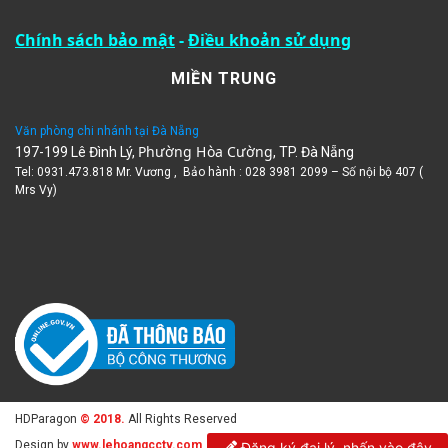
Chính sách bảo mật
-
Điều khoản sử dụng
MIỀN TRUNG
Văn phòng chi nhánh tại Đà Nẵng
Phường Hòa Cường
197-199 Lê Đình Lý,
, TP. Đà Nẵng
Tel: 0931.473.818 Mr. Vương , Bảo hành : 028 3981 2099 – Số nội bộ 407 (
Mrs Vy)
HDParagon
© 2018.
All Rights Reserved
Design by
www.lehoangcctv.com
Đăng ký đại lý, nhấn vào đây