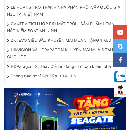
LÊ HOÀNG TRỞ THÀNH NHÀ PHÂN PHỐI CẤP QUỐC GIA
H3C TẠI VIỆT NAM
CAMERA TÍCH HỢP PIN MẶT TRỜI - SẢN PHẨM HOÀN
HẢO KIỂM SOÁT AN NINH…
ZKTECO SIÊU BÃO KHUYẾN MÃI MUA 5 TẶNG 1 K60
HIKVISION VÀ HDPARAGON KHUYẾN MÃI MUA 5 TẶNG 1
CỰC HOT
HDParagon: Sự thay đổi lớn đang chờ bạn khám phá
Thông báo nghỉ Giỗ Tổ & 30.4 -1.5