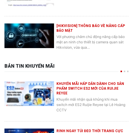
[HIKVISION] THÔNG BÁO VỀ NÂNG CẤP
BẢO MẬT
Với phương châm chủ động nâng cấp bảo
mật an ninh cho thiết bị camera quan sát
Hikvision, vừa qua…
BẢN TIN KHUYẾN MÃI
KHUYẾN MÃI HẤP DẪN DÀNH CHO SẢN
PHẨM SWITCH ES2 MỚI CỦA RUIJIE
REYEE
Khuyến mãi nhận quà khủng khi mua
switch mới ES2 Ruijie Reyee tại Lê Hoàng
CCTV
RINH NGAY TÚI ĐEO THỜI TRANG CỰC