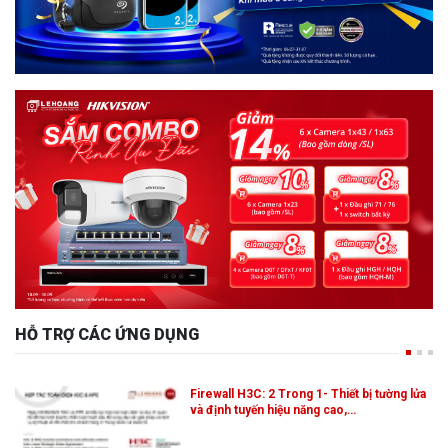
HỖ TRỢ CÁC ỨNG DỤNG
Firewall H3C: 2 Trong 1- Thiết bị tường lửa
và định tuyến hiệu năng cao,…