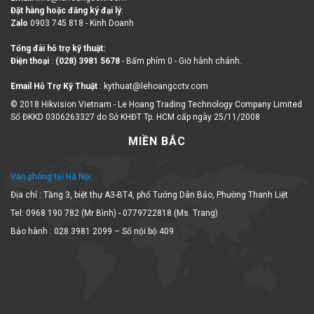
Đặt hàng hoặc đăng ký đại lý
:
Zalo
0903 745 818 - Kinh Doanh
Tổng đài hỗ trợ kỹ thuật:
Điện thoại
:
(028) 3981 5678
- Bấm phím 0 - Giờ hành chánh.
Email Hỗ Trợ Kỹ Thuật
: kythuat@lehoangcctv.com
© 2018 Hikvision Vietnam - Le Hoang Trading Technology Company Limited
Số ĐKKD 0306263327 do Sở KHĐT Tp. HCM cấp ngày 25/11/2008
MIỀN BẮC
Văn phòng tại Hà Nội
Địa chỉ : Tầng 3, biệt thự A3-BT4, phố Tưởng Dân Bảo, Phường Thanh Liệt
Tel: 0968 190 782 (Mr Bình) - 0779722818 (Ms. Trang)
Bảo hành : 028 3981 2099 – Số nội bộ 409