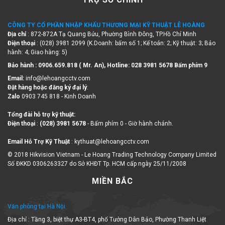
CÔNG TY CỔ PHẦN NHẬP KHẨU THƯƠNG MẠI KỸ THUẬT LÊ HOÀNG
Địa chỉ
: 872-872A Tạ Quang Bửu, Phường Bình Đông, TP.Hồ Chí Minh
Điện thoại
: (028) 3981 2099 (K.Doanh: bấm số 1; Kế toán: 2; Kỹ thuật: 3; Bảo
hành: 4; Giao hàng: 5)
Bảo hành : 0906.659.818 ( Mr. An), Hotline:
028 3981 5678 Bấm phím 9
Email:
info@lehoangcctv.com
Đặt hàng hoặc đăng ký đại lý
:
Zalo
0903 745 818 - Kinh Doanh
Tổng đài hỗ trợ kỹ thuật:
Điện thoại
:
(028) 3981 5678
- Bấm phím 0 - Giờ hành chánh.
Email Hỗ Trợ Kỹ Thuật
: kythuat@lehoangcctv.com
© 2018 Hikvision Vietnam - Le Hoang Trading Technology Company Limited
Số ĐKKD 0306263327 do Sở KHĐT Tp. HCM cấp ngày 25/11/2008
MIỀN BẮC
Văn phòng tại Hà Nội
Địa chỉ : Tầng 3, biệt thự A3-BT4, phố Tưởng Dân Bảo, Phường Thanh Liệt