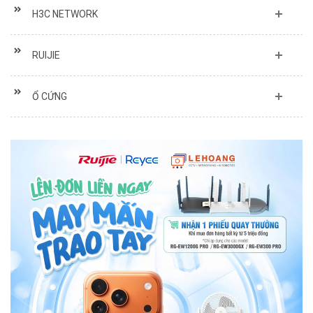
H3C NETWORK
RUIJIE
Ổ CỨNG