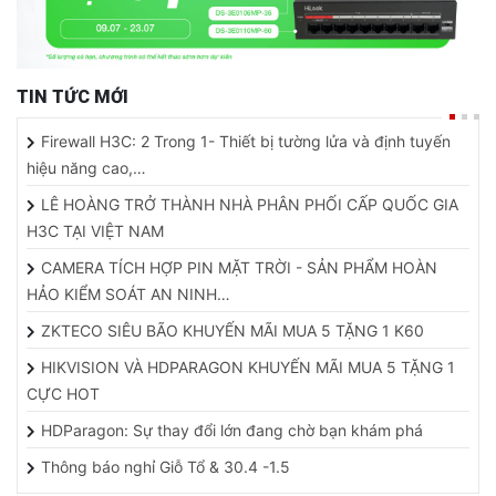
TIN TỨC MỚI
Firewall H3C: 2 Trong 1- Thiết bị tường lửa và định tuyến
hiệu năng cao,…
LÊ HOÀNG TRỞ THÀNH NHÀ PHÂN PHỐI CẤP QUỐC GIA
H3C TẠI VIỆT NAM
CAMERA TÍCH HỢP PIN MẶT TRỜI - SẢN PHẨM HOÀN
HẢO KIỂM SOÁT AN NINH…
ZKTECO SIÊU BÃO KHUYẾN MÃI MUA 5 TẶNG 1 K60
HIKVISION VÀ HDPARAGON KHUYẾN MÃI MUA 5 TẶNG 1
CỰC HOT
HDParagon: Sự thay đổi lớn đang chờ bạn khám phá
Thông báo nghỉ Giỗ Tổ & 30.4 -1.5