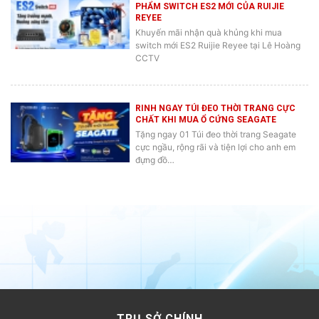
REYEE
Khuyến mãi nhận quà khủng khi mua
switch mới ES2 Ruijie Reyee tại Lê Hoàng
CCTV
RINH NGAY TÚI ĐEO THỜI TRANG CỰC
CHẤT KHI MUA Ổ CỨNG SEAGATE
Tặng ngay 01 Túi đeo thời trang Seagate
cực ngầu, rộng rãi và tiện lợi cho anh em
đựng đồ…
TRỤ SỞ CHÍNH