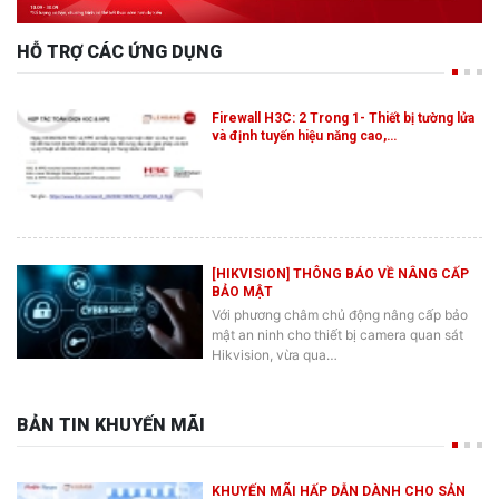
HỖ TRỢ CÁC ỨNG DỤNG
Firewall H3C: 2 Trong 1- Thiết bị tường lửa
và định tuyến hiệu năng cao,…
[HIKVISION] THÔNG BÁO VỀ NÂNG CẤP
BẢO MẬT
Với phương châm chủ động nâng cấp bảo
mật an ninh cho thiết bị camera quan sát
Hikvision, vừa qua…
BẢN TIN KHUYẾN MÃI
KHUYẾN MÃI HẤP DẪN DÀNH CHO SẢN
PHẨM SWITCH ES2 MỚI CỦA RUIJIE