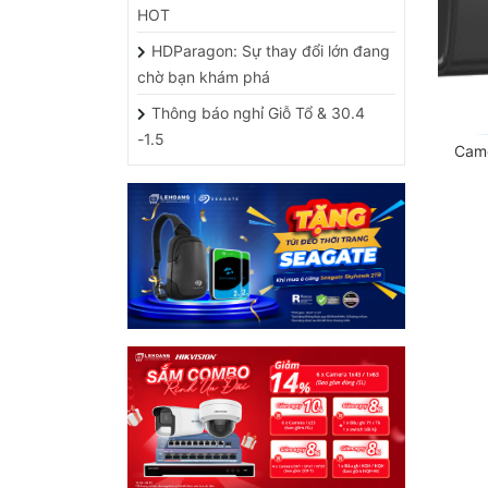
HDParagon: Sự thay đổi lớn đang
chờ bạn khám phá
Thông báo nghỉ Giỗ Tổ & 30.4
-1.5
Cam
HỖ TRỢ CÁC ỨNG DỤNG