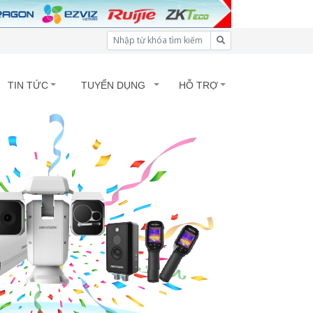
TIN TỨC
TUYỂN DỤNG
HỖ TRỢ