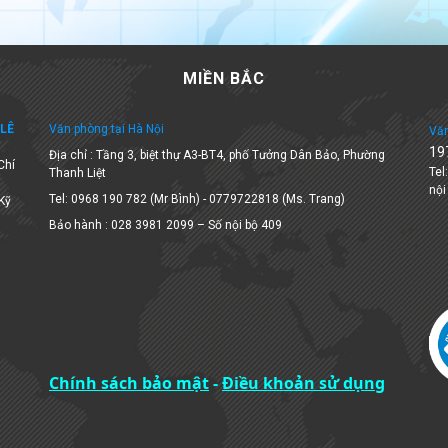
MIỀN BẮC
LÊ
Văn phòng tại Hà Nội
Văn
19
Địa chỉ : Tầng 3, biệt thự A3-BT4, phố Tưởng Dân Bảo, Phường
Chí
Tel
Thanh Liệt
nội
Tel: 0968 190 782 (Mr Bình) - 0779722818 (Ms. Trang)
 Kỹ
Bảo hành : 028 3981 2099 – Số nội bộ 409
Chính sách bảo mật
-
Điều khoản sử dụng