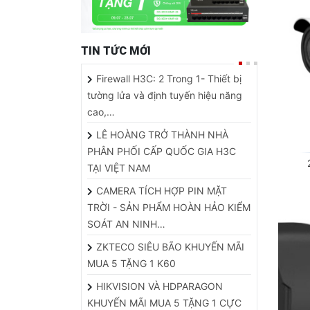
TIN TỨC MỚI
Firewall H3C: 2 Trong 1- Thiết bị
tường lửa và định tuyến hiệu năng
cao,…
LÊ HOÀNG TRỞ THÀNH NHÀ
PHÂN PHỐI CẤP QUỐC GIA H3C
TẠI VIỆT NAM
CAMERA TÍCH HỢP PIN MẶT
TRỜI - SẢN PHẨM HOÀN HẢO KIỂM
SOÁT AN NINH…
ZKTECO SIÊU BÃO KHUYẾN MÃI
MUA 5 TẶNG 1 K60
HIKVISION VÀ HDPARAGON
KHUYẾN MÃI MUA 5 TẶNG 1 CỰC
HOT