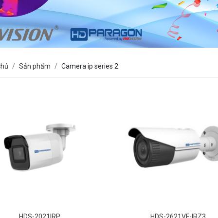
chủ
Sản phẩm
Camera ip series 2
HDS-2021IRP
HDS-2621VF-IRZ3
 MP IR Fixed Network Bullet
2 MP IR VF Bullet Networ