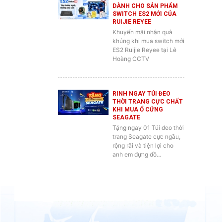
RUIJIE REYEE
Khuyến mãi nhận quà
khủng khi mua switch mới
ES2 Ruijie Reyee tại Lê
Hoàng CCTV
RINH NGAY TÚI ĐEO
THỜI TRANG CỰC CHẤT
KHI MUA Ổ CỨNG
SEAGATE
Tặng ngay 01 Túi đeo thời
trang Seagate cực ngầu,
rộng rãi và tiện lợi cho
anh em đựng đồ…