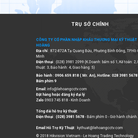
TRỤ SỞ CHÍNH
CÔNG TY CỔ PHẦN NHẬP KHẨU THƯƠNG MẠI KỸ THUẬT 
HOÀNG
Địa chỉ
: 872-872A Tạ Quang Bửu, Phường Bình Đông, TP.Hồ 
Minh
Điện thoại
: (028) 3981 2099 (K.Doanh: bấm số 1; Kế toán: 2;
thuật: 3; Bảo hành: 4; Giao hàng: 5)
Bảo hành : 0906.659.818 ( Mr. An), Hotline:
028 3981 5678
Bấm phím 9
Email:
info@lehoangcctv.com
Đặt hàng hoặc đăng ký đại lý
:
Zalo
0903 745 818 - Kinh Doanh
Tổng đài hỗ trợ kỹ thuật:
Điện thoại
:
(028) 3981 5678
- Bấm phím 0 - Giờ hành chánh.
Email Hỗ Trợ Kỹ Thuật
: kythuat@lehoangcctv.com
© 2018 Hikvision Vietnam - Le Hoang Trading Technology
Company Limited
Số ĐKKD 0306263327 do Sở KHĐT Tp. HCM cấp ngày