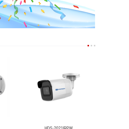
HDS-2021IRPW
k
2 MP IR Fixed Network Bullet