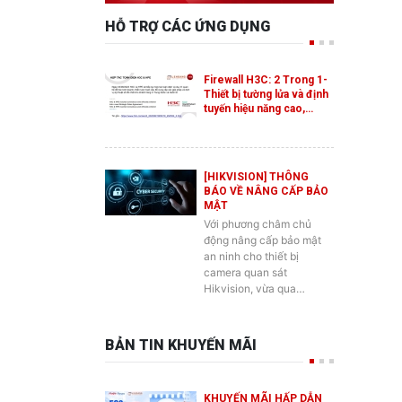
Firewall H3C: 2 Trong 1-
Thiết bị tường lửa và định
tuyến hiệu năng cao,…
[HIKVISION] THÔNG
BÁO VỀ NÂNG CẤP BẢO
MẬT
Với phương châm chủ
động nâng cấp bảo mật
an ninh cho thiết bị
camera quan sát
Hikvision, vừa qua…
BẢN TIN KHUYẾN MÃI
KHUYẾN MÃI HẤP DẪN
DÀNH CHO SẢN PHẨM
SWITCH ES2 MỚI CỦA