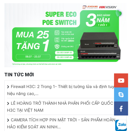
TIN TỨC MỚI
Firewall H3C: 2 Trong 1- Thiết bị tường lửa và định tuyến
hiệu năng cao,…
LÊ HOÀNG TRỞ THÀNH NHÀ PHÂN PHỐI CẤP QUỐC GIA
H3C TẠI VIỆT NAM
CAMERA TÍCH HỢP PIN MẶT TRỜI - SẢN PHẨM HOÀN
HẢO KIỂM SOÁT AN NINH…