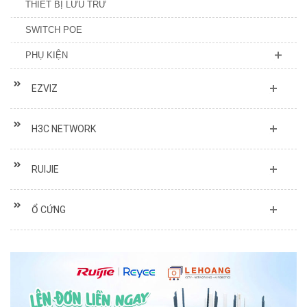
THIẾT BỊ LƯU TRỮ
SWITCH POE
PHỤ KIỆN
EZVIZ
H3C NETWORK
RUIJIE
Ổ CỨNG