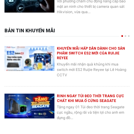
Với phương châm chủ động nâng cấp bảo
mật an ninh cho thiết bị camera quan sát
Hikvision, vừa qua…
BẢN TIN KHUYẾN MÃI
KHUYẾN MÃI HẤP DẪN DÀNH CHO SẢN
PHẨM SWITCH ES2 MỚI CỦA RUIJIE
REYEE
Khuyến mãi nhận quà khủng khi mua
switch mới ES2 Ruijie Reyee tại Lê Hoàng
CCTV
RINH NGAY TÚI ĐEO THỜI TRANG CỰC
CHẤT KHI MUA Ổ CỨNG SEAGATE
Tặng ngay 01 Túi đeo thời trang Seagate
cực ngầu, rộng rãi và tiện lợi cho anh em
đựng đồ…