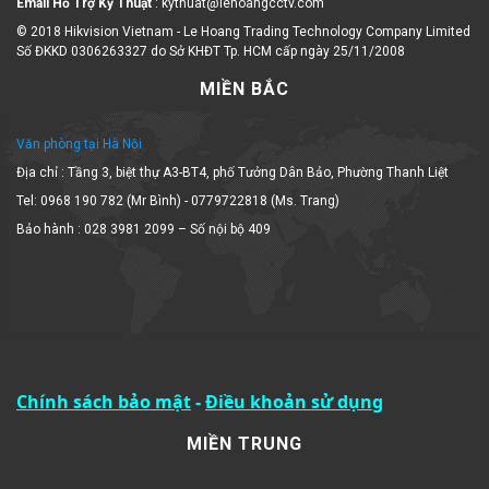
Email Hỗ Trợ Kỹ Thuật
: kythuat@lehoangcctv.com
© 2018 Hikvision Vietnam - Le Hoang Trading Technology Company Limited
Số ĐKKD 0306263327 do Sở KHĐT Tp. HCM cấp ngày 25/11/2008
MIỀN BẮC
Văn phòng tại Hà Nội
Địa chỉ : Tầng 3, biệt thự A3-BT4, phố Tưởng Dân Bảo, Phường Thanh Liệt
Tel: 0968 190 782 (Mr Bình) - 0779722818 (Ms. Trang)
Bảo hành : 028 3981 2099 – Số nội bộ 409
Chính sách bảo mật
-
Điều khoản sử dụng
MIỀN TRUNG