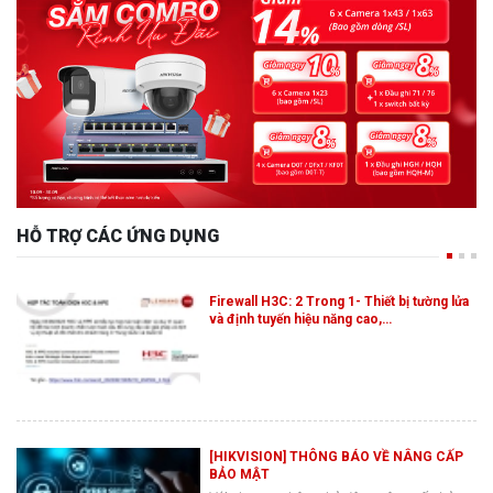
HỖ TRỢ CÁC ỨNG DỤNG
Firewall H3C: 2 Trong 1- Thiết bị tường lửa
và định tuyến hiệu năng cao,…
[HIKVISION] THÔNG BÁO VỀ NÂNG CẤP
BẢO MẬT