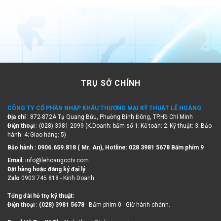
TRỤ SỞ CHÍNH
CÔNG TY CỔ PHẦN NHẬP KHẨU THƯƠNG MẠI KỸ THUẬT LÊ HOÀNG
Địa chỉ
: 872-872A Tạ Quang Bửu, Phường Bình Đông, TP.Hồ Chí Minh
Điện thoại
: (028) 3981 2099 (K.Doanh: bấm số 1; Kế toán: 2; Kỹ thuật: 3; Bảo
hành: 4; Giao hàng: 5)
Bảo hành : 0906.659.818 ( Mr. An), Hotline:
028 3981 5678 Bấm phím 9
Email:
info@lehoangcctv.com
Đặt hàng hoặc đăng ký đại lý
:
Zalo
0903 745 818 - Kinh Doanh
Tổng đài hỗ trợ kỹ thuật:
Điện thoại
:
(028) 3981 5678
- Bấm phím 0 - Giờ hành chánh.