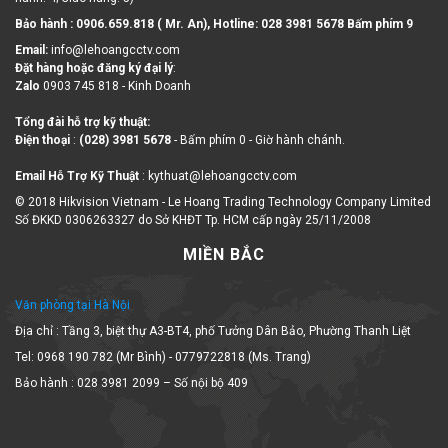
Bảo hành : 0906.659.818 ( Mr. An), Hotline:
028 3981 5678 Bấm phím 9
Email:
info@lehoangcctv.com
Đặt hàng hoặc đăng ký đại lý
:
Zalo
0903 745 818 - Kinh Doanh
Tổng đài hỗ trợ kỹ thuật:
Điện thoại
:
(028) 3981 5678
- Bấm phím 0 - Giờ hành chánh.
Email Hỗ Trợ Kỹ Thuật
: kythuat@lehoangcctv.com
© 2018 Hikvision Vietnam - Le Hoang Trading Technology Company Limited
Số ĐKKD 0306263327 do Sở KHĐT Tp. HCM cấp ngày 25/11/2008
MIỀN BẮC
Văn phòng tại Hà Nội
Địa chỉ : Tầng 3, biệt thự A3-BT4, phố Tưởng Dân Bảo, Phường Thanh Liệt
Tel: 0968 190 782 (Mr Bình) - 0779722818 (Ms. Trang)
Bảo hành : 028 3981 2099 – Số nội bộ 409