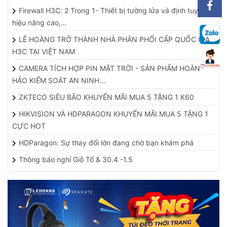
Firewall H3C: 2 Trong 1- Thiết bị tường lửa và định tuyến
hiệu năng cao,…
LÊ HOÀNG TRỞ THÀNH NHÀ PHÂN PHỐI CẤP QUỐC GIA
H3C TẠI VIỆT NAM
CAMERA TÍCH HỢP PIN MẶT TRỜI - SẢN PHẨM HOÀN
HẢO KIỂM SOÁT AN NINH…
ZKTECO SIÊU BÃO KHUYẾN MÃI MUA 5 TẶNG 1 K60
HIKVISION VÀ HDPARAGON KHUYẾN MÃI MUA 5 TẶNG 1
CỰC HOT
HDParagon: Sự thay đổi lớn đang chờ bạn khám phá
Thông báo nghỉ Giỗ Tổ & 30.4 -1.5