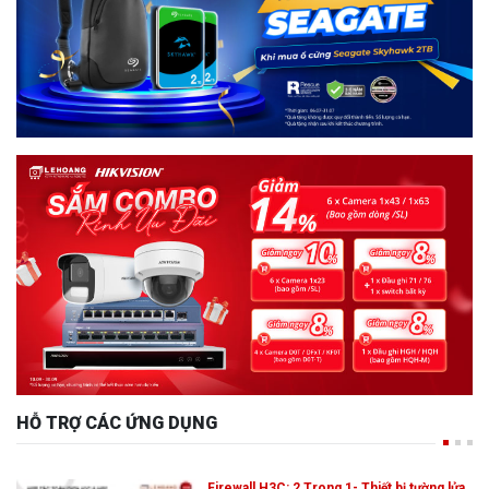
HỖ TRỢ CÁC ỨNG DỤNG
Firewall H3C: 2 Trong 1- Thiết bị tường lửa