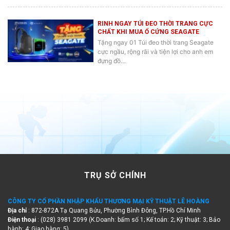
RINH NGAY TÚI ĐEO THỜI TRANG CỰC
CHẤT KHI MUA Ổ CỨNG SEAGATE
Tặng ngay 01 Túi đeo thời trang Seagate
cực ngầu, rộng rãi và tiện lợi cho anh em
đựng đồ…
TRỤ SỞ CHÍNH
CÔNG TY CỔ PHẦN NHẬP KHẨU THƯƠNG MẠI KỸ THUẬT LÊ HOÀNG
Địa chỉ
: 872-872A Tạ Quang Bửu, Phường Bình Đông, TP.Hồ Chí Minh
Điện thoại
: (028) 3981 2099 (K.Doanh: bấm số 1; Kế toán: 2; Kỹ thuật: 3; Bảo
hành: 4; Giao hàng: 5)