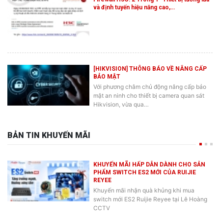
và định tuyến hiệu năng cao,…
[HIKVISION] THÔNG BÁO VỀ NÂNG CẤP
BẢO MẬT
Với phương châm chủ động nâng cấp bảo
mật an ninh cho thiết bị camera quan sát
Hikvision, vừa qua…
BẢN TIN KHUYẾN MÃI
KHUYẾN MÃI HẤP DẪN DÀNH CHO SẢN
PHẨM SWITCH ES2 MỚI CỦA RUIJIE
REYEE
Khuyến mãi nhận quà khủng khi mua
switch mới ES2 Ruijie Reyee tại Lê Hoàng
CCTV