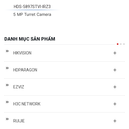
HDS-5897STVI-IRZ3
5 MP Turret Camera
DANH MỤC SẢN PHẨM
HIKVISION
HDPARAGON
EZVIZ
H3C NETWORK
RUIJIE