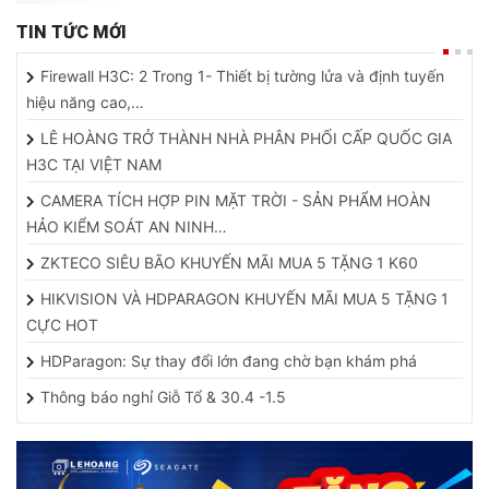
TIN TỨC MỚI
Firewall H3C: 2 Trong 1- Thiết bị tường lửa và định tuyến
hiệu năng cao,…
LÊ HOÀNG TRỞ THÀNH NHÀ PHÂN PHỐI CẤP QUỐC GIA
H3C TẠI VIỆT NAM
CAMERA TÍCH HỢP PIN MẶT TRỜI - SẢN PHẨM HOÀN
HẢO KIỂM SOÁT AN NINH…
ZKTECO SIÊU BÃO KHUYẾN MÃI MUA 5 TẶNG 1 K60
HIKVISION VÀ HDPARAGON KHUYẾN MÃI MUA 5 TẶNG 1
CỰC HOT
HDParagon: Sự thay đổi lớn đang chờ bạn khám phá
Thông báo nghỉ Giỗ Tổ & 30.4 -1.5