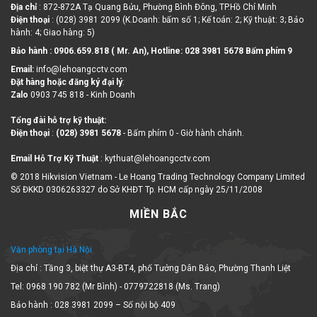
Điện thoại
: (028) 3981 2099 (K.Doanh: bấm số 1; Kế toán: 2; Kỹ thuật: 3; Bảo
hành: 4; Giao hàng: 5)
Bảo hành : 0906.659.818 ( Mr. An), Hotline:
028 3981 5678 Bấm phím 9
Email:
info@lehoangcctv.com
Đặt hàng hoặc đăng ký đại lý
:
Zalo
0903 745 818 - Kinh Doanh
Tổng đài hỗ trợ kỹ thuật:
Điện thoại
:
(028) 3981 5678
- Bấm phím 0 - Giờ hành chánh.
Email Hỗ Trợ Kỹ Thuật
: kythuat@lehoangcctv.com
© 2018 Hikvision Vietnam - Le Hoang Trading Technology Company Limited
Số ĐKKD 0306263327 do Sở KHĐT Tp. HCM cấp ngày 25/11/2008
MIỀN BẮC
Văn phòng tại Hà Nội
Địa chỉ : Tầng 3, biệt thự A3-BT4, phố Tưởng Dân Bảo, Phường Thanh Liệt
Tel: 0968 190 782 (Mr Bình) - 0779722818 (Ms. Trang)
Bảo hành : 028 3981 2099 – Số nội bộ 409