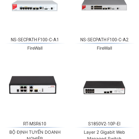
NS-SECPATH F100-C-A1
NS-SECPATH F100-C-A2
FireWall
FireWall
RT-MSR610
S1850V2-10P-EI
BỘ ĐỊNH TUYẾN DOANH
Layer 2 Gigabit Web
NGHIỆP
Managed Switch