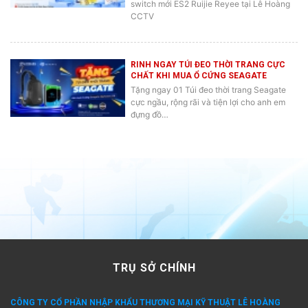
CCTV
RINH NGAY TÚI ĐEO THỜI TRANG CỰC
CHẤT KHI MUA Ổ CỨNG SEAGATE
Tặng ngay 01 Túi đeo thời trang Seagate
cực ngầu, rộng rãi và tiện lợi cho anh em
đựng đồ…
TRỤ SỞ CHÍNH
CÔNG TY CỔ PHẦN NHẬP KHẨU THƯƠNG MẠI KỸ THUẬT LÊ HOÀNG
Địa chỉ
: 872-872A Tạ Quang Bửu, Phường Bình Đông, TP.Hồ Chí Minh