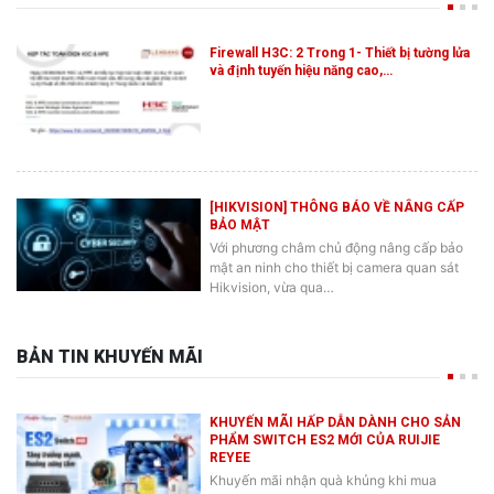
Firewall H3C: 2 Trong 1- Thiết bị tường lửa
và định tuyến hiệu năng cao,…
[HIKVISION] THÔNG BÁO VỀ NÂNG CẤP
BẢO MẬT
Với phương châm chủ động nâng cấp bảo
mật an ninh cho thiết bị camera quan sát
Hikvision, vừa qua…
BẢN TIN KHUYẾN MÃI
KHUYẾN MÃI HẤP DẪN DÀNH CHO SẢN
PHẨM SWITCH ES2 MỚI CỦA RUIJIE
REYEE
Khuyến mãi nhận quà khủng khi mua
switch mới ES2 Ruijie Reyee tại Lê Hoàng