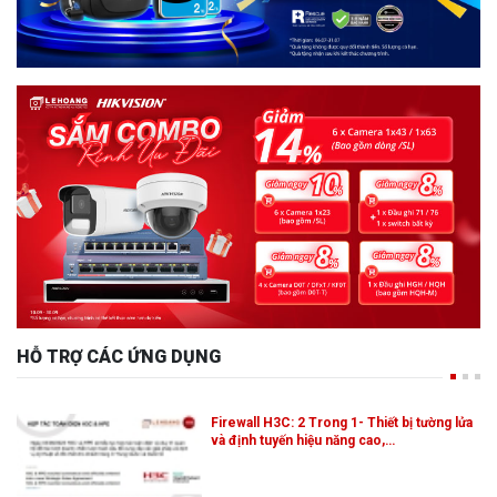
HỖ TRỢ CÁC ỨNG DỤNG
Firewall H3C: 2 Trong 1- Thiết bị tường lửa
và định tuyến hiệu năng cao,…