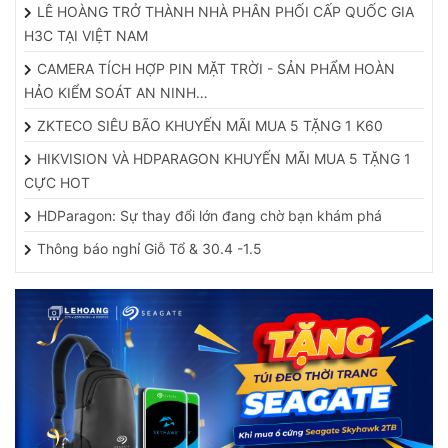
H3C TẠI VIỆT NAM
CAMERA TÍCH HỢP PIN MẶT TRỜI - SẢN PHẨM HOÀN
HẢO KIỂM SOÁT AN NINH…
ZKTECO SIÊU BÃO KHUYẾN MÃI MUA 5 TẶNG 1 K60
HIKVISION VÀ HDPARAGON KHUYẾN MÃI MUA 5 TẶNG 1
CỰC HOT
HDParagon: Sự thay đổi lớn đang chờ bạn khám phá
Thông báo nghỉ Giỗ Tổ & 30.4 -1.5