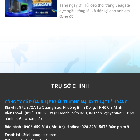
Tặng ngay 01 Túi đeo thời trang Seagate
cực ngầu, rộng rãi và tiện lợi cho anh em
đựng đồ…
TRỤ SỞ CHÍNH
CÔNG TY CỔ PHẦN NHẬP KHẨU THƯƠNG MẠI KỸ THUẬT LÊ HOÀNG
Địa chỉ
: 872-872A Tạ Quang Bửu, Phường Bình Đông, TP.Hồ Chí Minh
Điện thoại
: (028) 3981 2099 (K.Doanh: bấm số 1; Kế toán: 2; Kỹ thuật: 3; Bảo
hành: 4; Giao hàng: 5)
Bảo hành : 0906.659.818 ( Mr. An), Hotline:
028 3981 5678 Bấm phím 9
Email:
info@lehoangcctv.com
Đặt hàng hoặc đăng ký đại lý
: