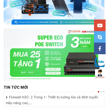
TIN TỨC MỚI
Firewall H3C: 2 Trong 1- Thiết bị tường lửa và định tuyến
hiệu năng cao,…
LÊ HOÀNG TRỞ THÀNH NHÀ PHÂN PHỐI CẤP QUỐC GIA