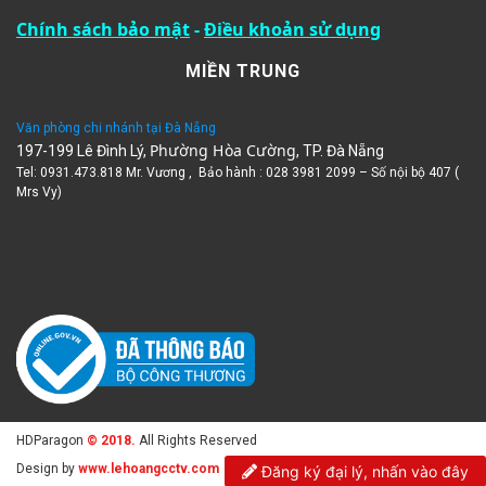
Chính sách bảo mật
-
Điều khoản sử dụng
MIỀN TRUNG
Văn phòng chi nhánh tại Đà Nẵng
Phường Hòa Cường
197-199 Lê Đình Lý,
, TP. Đà Nẵng
Tel: 0931.473.818 Mr. Vương , Bảo hành : 028 3981 2099 – Số nội bộ 407 (
Mrs Vy)
HDParagon
© 2018.
All Rights Reserved
Design by
www.lehoangcctv.com
Đăng ký đại lý, nhấn vào đây