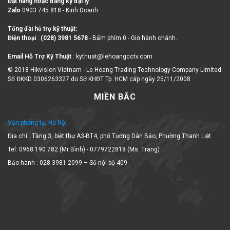
Zalo
0903 745 818 - Kinh Doanh
Tổng đài hỗ trợ kỹ thuật:
Điện thoại
:
(028) 3981 5678
- Bấm phím 0 - Giờ hành chánh.
Email Hỗ Trợ Kỹ Thuật
: kythuat@lehoangcctv.com
© 2018 Hikvision Vietnam - Le Hoang Trading Technology Company Limited
Số ĐKKD 0306263327 do Sở KHĐT Tp. HCM cấp ngày 25/11/2008
MIỀN BẮC
Văn phòng tại Hà Nội
Địa chỉ : Tầng 3, biệt thự A3-BT4, phố Tưởng Dân Bảo, Phường Thanh Liệt
Tel: 0968 190 782 (Mr Bình) - 0779722818 (Ms. Trang)
Bảo hành : 028 3981 2099 – Số nội bộ 409