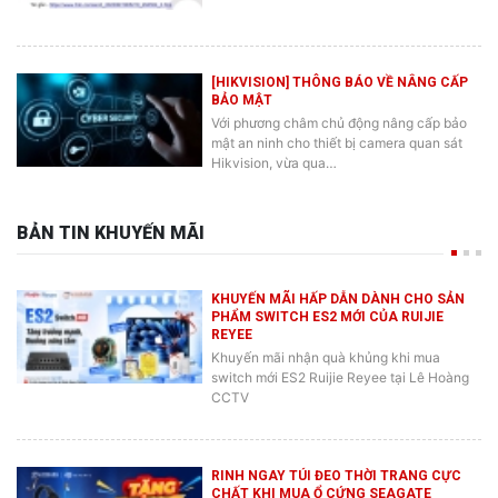
[HIKVISION] THÔNG BÁO VỀ NÂNG CẤP
BẢO MẬT
Với phương châm chủ động nâng cấp bảo
mật an ninh cho thiết bị camera quan sát
Hikvision, vừa qua…
BẢN TIN KHUYẾN MÃI
KHUYẾN MÃI HẤP DẪN DÀNH CHO SẢN
PHẨM SWITCH ES2 MỚI CỦA RUIJIE
REYEE
Khuyến mãi nhận quà khủng khi mua
switch mới ES2 Ruijie Reyee tại Lê Hoàng
CCTV
RINH NGAY TÚI ĐEO THỜI TRANG CỰC
CHẤT KHI MUA Ổ CỨNG SEAGATE