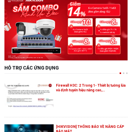
HỖ TRỢ CÁC ỨNG DỤNG
Firewall H3C: 2 Trong 1- Thiết bị tường lửa
và định tuyến hiệu năng cao,…
[HIKVISION] THÔNG BÁO VỀ NÂNG CẤP
BẢO MẬT