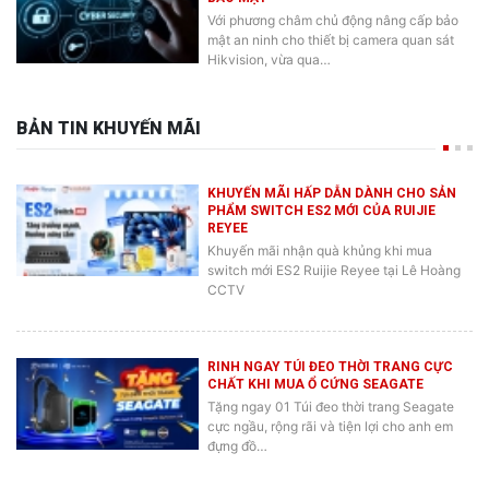
Với phương châm chủ động nâng cấp bảo
mật an ninh cho thiết bị camera quan sát
Hikvision, vừa qua…
BẢN TIN KHUYẾN MÃI
KHUYẾN MÃI HẤP DẪN DÀNH CHO SẢN
PHẨM SWITCH ES2 MỚI CỦA RUIJIE
REYEE
Khuyến mãi nhận quà khủng khi mua
switch mới ES2 Ruijie Reyee tại Lê Hoàng
CCTV
RINH NGAY TÚI ĐEO THỜI TRANG CỰC
CHẤT KHI MUA Ổ CỨNG SEAGATE
Tặng ngay 01 Túi đeo thời trang Seagate
cực ngầu, rộng rãi và tiện lợi cho anh em
đựng đồ…