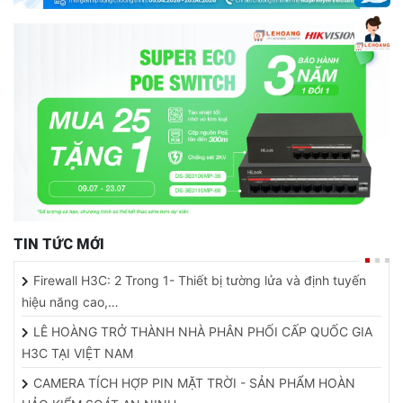
TIN TỨC MỚI
Firewall H3C: 2 Trong 1- Thiết bị tường lửa và định tuyến
hiệu năng cao,…
LÊ HOÀNG TRỞ THÀNH NHÀ PHÂN PHỐI CẤP QUỐC GIA
H3C TẠI VIỆT NAM
CAMERA TÍCH HỢP PIN MẶT TRỜI - SẢN PHẨM HOÀN
HẢO KIỂM SOÁT AN NINH…