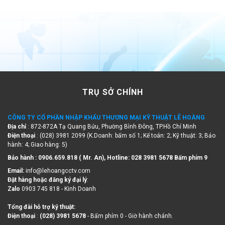
TRỤ SỞ CHÍNH
CÔNG TY CỔ PHẦN NHẬP KHẨU THƯƠNG MẠI KỸ THUẬT LÊ HOÀNG
Địa chỉ
: 872-872A Tạ Quang Bửu, Phường Bình Đông, TP.Hồ Chí Minh
Điện thoại
: (028) 3981 2099 (K.Doanh: bấm số 1; Kế toán: 2; Kỹ thuật: 3; Bảo
hành: 4; Giao hàng: 5)
Bảo hành : 0906.659.818 ( Mr. An), Hotline:
028 3981 5678 Bấm phím 9
Email:
info@lehoangcctv.com
Đặt hàng hoặc đăng ký đại lý
:
Zalo
0903 745 818 - Kinh Doanh
Tổng đài hỗ trợ kỹ thuật:
Điện thoại
:
(028) 3981 5678
- Bấm phím 0 - Giờ hành chánh.