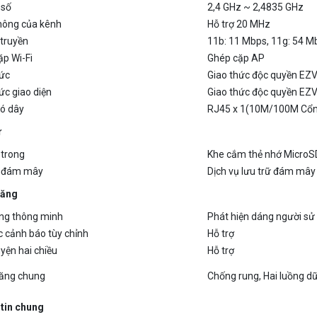
hông của kênh
Hỗ trợ 20 MHz
 truyền
11b: 11 Mbps, 11g: 54 M
p Wi-Fi
Ghép cặp AP
hức
Giao thức độc quyền EZV
ức giao diện
Giao thức độc quyền EZV
ó dây
RJ45 x 1(10M/100M Cổng
ữ
 trong
Khe cắm thẻ nhớ MicroS
 đám mây
Dịch vụ lưu trữ đám mây
năng
ng thông minh
Phát hiện dáng người sử
c cảnh báo tùy chỉnh
Hỗ trợ
yện hai chiều
Hỗ trợ
ăng chung
Chống rung, Hai luồng d
tin chung
ện hoạt động
-30° C đến 50° C, độ ẩm