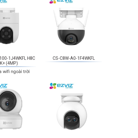
100-1J4WKFL H8C
CS-C8W-A0-1F4WKFL
K+ (4MP)
wifi ngoài trời
6N 1080P
CS-C8PF-A0-6E22WFR