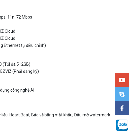
bps, 11n: 72 Mbps
IZ Cloud
IZ Cloud
 Ethernet tự điều chỉnh)
D (Tối đa 512GB)
 EZVIZ (Phải đăng ký)
 dụng công nghệ AI
ữ liệu, Heart Beat, Bảo vệ bằng mật khẩu, Dấu mờ watermark
 95% trở xuống (không ngưng tụ)