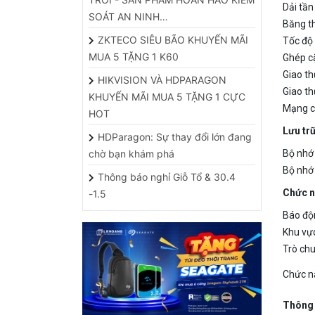
Băng t
ZKTECO SIÊU BÃO KHUYẾN MÃI
Tốc độ
MUA 5 TẶNG 1 K60
Ghép cặ
Giao t
HIKVISION VÀ HDPARAGON
Giao th
KHUYẾN MÃI MUA 5 TẶNG 1 CỰC
Mạng c
HOT
Lưu tr
HDParagon: Sự thay đổi lớn đang
chờ bạn khám phá
Bộ nhớ
Bộ nhớ
Thông báo nghỉ Giỗ Tổ & 30.4
Chức 
-1.5
Báo độ
Khu vự
Trò chu
Chức n
Thông 
Điều ki