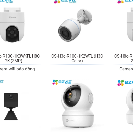
c-R100-1K3WKFL H8C
CS-H3c-R100-1K2WFL (H3C
CS-H8c-R
2K (3MP)
Color)
2
era wifi báo động
Camera 
2-A0-2C2WPFB (BC2)
CS-C6N-D0-8B4WF (C6N
C