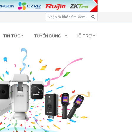
TIN TỨC
TUYỂN DỤNG
HỖ TRỢ