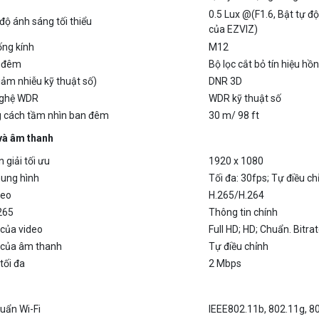
của EZVIZ)
ng kính
M12
 đêm
Bộ lọc cắt bỏ tín hiệu h
ảm nhiễu kỹ thuật số)
DNR 3D
nghệ WDR
WDR kỹ thuật số
 cách tầm nhìn ban đêm
30 m/ 98 ft
và âm thanh
 giải tối ưu
1920 x 1080
hung hình
Tối đa: 30fps; Tự điều c
deo
H.265/H.264
265
Thông tin chính
 của video
Full HD; HD; Chuẩn. Bitrat
e của âm thanh
Tự điều chỉnh
 tối đa
2 Mbps
uẩn Wi-Fi
IEEE802.11b, 802.11g, 8
 số
2,4 GHz ~ 2,4835 GHz