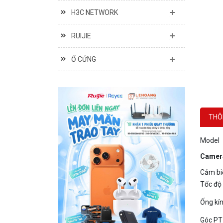
RUIJIE
Ổ CỨNG
THÔ
Model
Camer
Cảm bi
Tốc độ
Ống kí
Góc PT
Cường đ