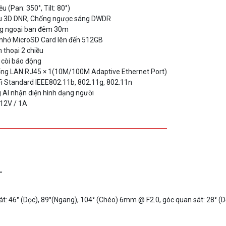
u 3D DNR, Chống ngược sáng DWDR
ng ngoại ban đêm 30m
 nhớ MicroSD Card lên đến 512GB
 thoại 2 chiều
 còi báo động
cổng LAN RJ45 × 1(10M/100M Adaptive Ethernet Port)
Fi Standard IEEE802.11b, 802.11g, 802.11n
AI nhận diện hình dạng người
12V / 1A
"
: 46° (Dọc), 89°(Ngang), 104° (Chéo) 6mm @ F2.0, góc quan sát: 28° (D
ng kiểm soát độ lợi AGC), 0 Lux khi bật hồng ngoại (Dữ liệu được lấy từ 