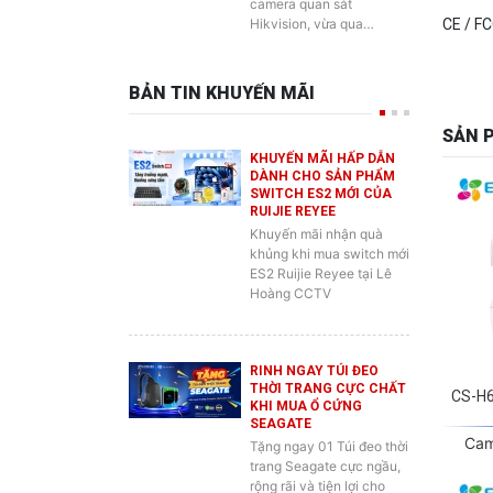
BẢN TIN KHUYẾN MÃI
SẢN 
KHUYẾN MÃI HẤP DẪN
DÀNH CHO SẢN PHẨM
SWITCH ES2 MỚI CỦA
RUIJIE REYEE
Khuyến mãi nhận quà
khủng khi mua switch mới
ES2 Ruijie Reyee tại Lê
Hoàng CCTV
RINH NGAY TÚI ĐEO
THỜI TRANG CỰC CHẤT
CS-H
KHI MUA Ổ CỨNG
SEAGATE
Cam
Tặng ngay 01 Túi đeo thời
trang Seagate cực ngầu,
rộng rãi và tiện lợi cho
anh em đựng đồ…