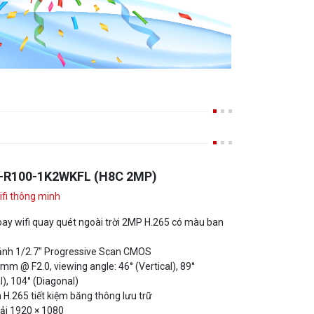
-R100-1K2WKFL (H8C 2MP)
fi thông minh
y wifi quay quét ngoài trời 2MP H.265 có màu ban
 ảnh 1/2.7" Progressive Scan CMOS
mm @ F2.0, viewing angle: 46° (Vertical), 89°
l), 104° (Diagonal)
H.265 tiết kiệm băng thông lưu trữ
ải 1920 × 1080
u (Pan: 350°, Tilt: 80°)