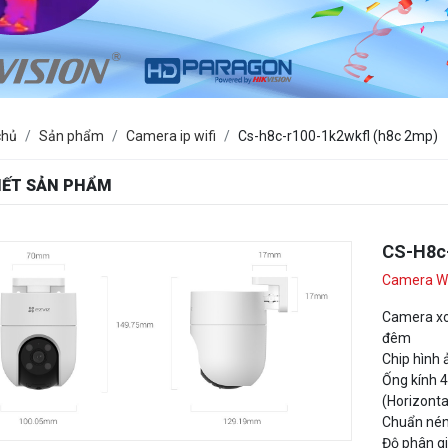
chủ
Sản phẩm
Camera ip wifi
Cs-h8c-r100-1k2wkfl (h8c 2mp)
TIẾT SẢN PHẨM
CS-H8c
Camera Wi
Camera xoa
đêm
Chip hình
Ống kính 4
(Horizonta
Chuẩn nén 
Độ phân gi
Xoay 4 chiề