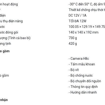
P
Thiết kế chống chịu thời t
điện
DC 12V / 1A
u thụ điện năng
TỐI ĐA 12W
hước
100.05 × 129.19 × 149.
ước đóng gói
140 x 140 x 192 mm
ượng (Tính cả bao bì)
730 g
ợng tịnh
420 g
ao gồm
- Camera H8c
- Tấm mẫu khoan
- Bộ vít
o gồm
- Bộ chống nước
- Bộ chuyển đổi nguồn
- Thông tin quy định
- Hướng dẫn nhanh
 nhận
CC / UKCA / UL / WEEE / RoHS / REACH