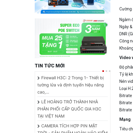
Ngàm ố
Ngày &
DNR (Gi
Công 
Khoảng
Video 
TIN TỨC MỚI
Độ phân
Tỷ lệ k
Firewall H3C: 2 Trong 1- Thiết bị
Nén vi
tường lửa và định tuyến hiệu năng
Loại H.
cao,…
Bitrate
LÊ HOÀNG TRỞ THÀNH NHÀ
Bitrat
PHÂN PHỐI CẤP QUỐC GIA H3C
Bitrate
TẠI VIỆT NAM
Mạng
CAMERA TÍCH HỢP PIN MẶT
Tiêu ch
TRỜI - SẢN PHẨM HOÀN HẢO KIỂM
Dải tần
SOÁT AN NINH…