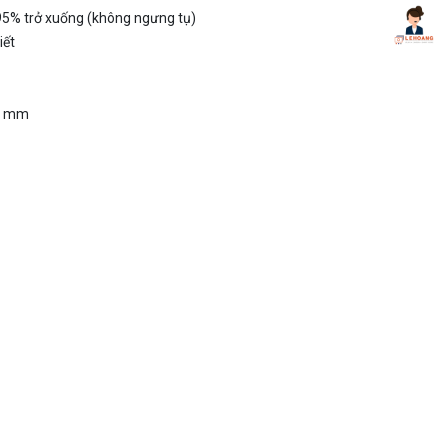
iết
75 mm