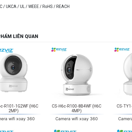
PHẨM LIÊN QUAN
6c-R101-1G2WF (H6C
CS-H6c-R100-8B4WF (H6C
CS-TY1
2MP)
4MP)
era wifi xoay 360
Camera wifi xoay 360
Camera