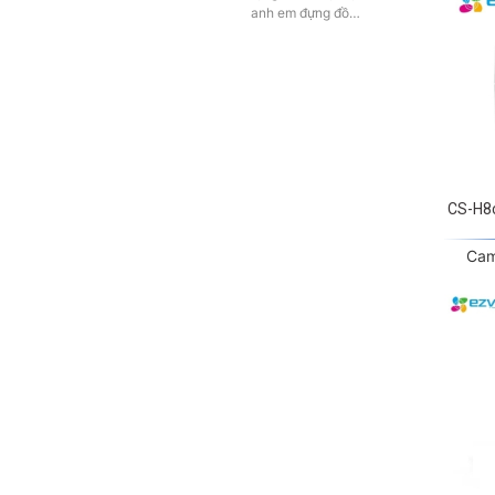
CS-H8
Cam
CS-BC