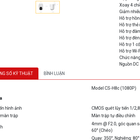
Giảm nhiễ
Hỗ trợ hồ
Hỗ trợ thẻ
Hỗ trợ đàm
Hỗ trợ đèn
Hỗ trợ 1 
Hỗ trợ Wi-
Chức năng 
Nguồn DC 
NG SỐ KỸ THUẬT
BÌNH LUẬN
Model CS-H8c (1080P)
a
ến hình ảnh
CMOS quét lũy tiến 1/2,8
 màn trập
Màn trập tự điều chỉnh
4mm @ F2.0, góc quan sát
nh
60° (Chéo)
Quay: 350°, Nghiêng: 80°
0.5 Lux @(F1.6, Bật tự độ
ộ ánh sáng tối thiểu