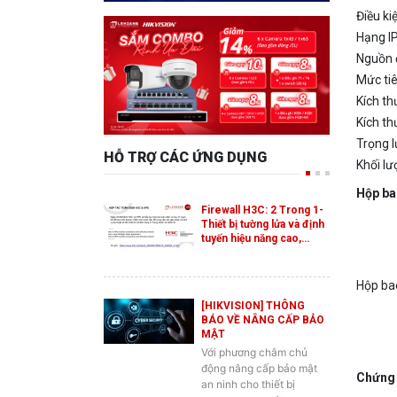
Hạng I
Nguồn 
Mức tiê
Kích t
Kích th
Trọng l
HỖ TRỢ CÁC ỨNG DỤNG
Khối lư
Hộp b
Firewall H3C: 2 Trong 1-
Thiết bị tường lửa và định
tuyến hiệu năng cao,…
Hộp ba
[HIKVISION] THÔNG
BÁO VỀ NÂNG CẤP BẢO
MẬT
Với phương châm chủ
động nâng cấp bảo mật
Chứng
an ninh cho thiết bị
camera quan sát
Hikvision, vừa qua…
CE / F