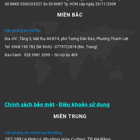
Số ĐKKD 0306263327 do Sở KHĐT Tp. HCM cấp ngày 25/11/2008
MIỀN BẮC
Văn phòng tại Hà Nội
Địa chỉ : Tầng 3, biệt thự A3-BT4, phố Tưởng Dân Bảo, Phường Thanh Liệt
Tel: 0968 190 782 (Mr Bình) - 0779722818 (Ms. Trang)
Bảo hành : 028 3981 2099 – Số nội bộ 409
Chính sách bảo mật
-
Điều khoản sử dụng
MIỀN TRUNG
Văn phòng chi nhánh tại Đà Nẵng
Phường Hòa Cường
197-199 Lê Đình Lý,
, TP. Đà Nẵng