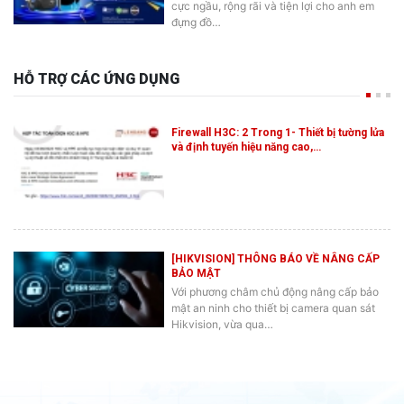
đựng đồ…
HỖ TRỢ CÁC ỨNG DỤNG
Firewall H3C: 2 Trong 1- Thiết bị tường lửa
và định tuyến hiệu năng cao,…
[HIKVISION] THÔNG BÁO VỀ NÂNG CẤP
BẢO MẬT
Với phương châm chủ động nâng cấp bảo
mật an ninh cho thiết bị camera quan sát
Hikvision, vừa qua…