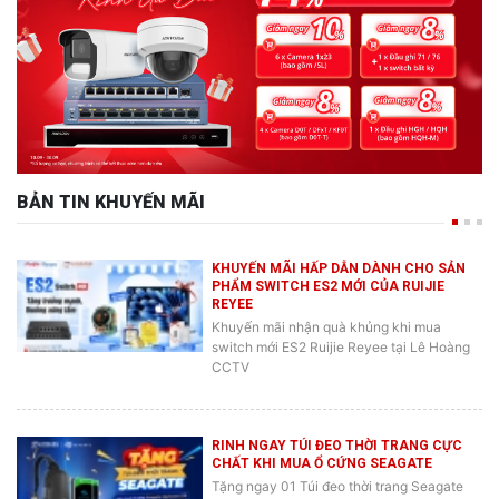
BẢN TIN KHUYẾN MÃI
KHUYẾN MÃI HẤP DẪN DÀNH CHO SẢN
PHẨM SWITCH ES2 MỚI CỦA RUIJIE
REYEE
Khuyến mãi nhận quà khủng khi mua
switch mới ES2 Ruijie Reyee tại Lê Hoàng
CCTV
RINH NGAY TÚI ĐEO THỜI TRANG CỰC
CHẤT KHI MUA Ổ CỨNG SEAGATE
Tặng ngay 01 Túi đeo thời trang Seagate
cực ngầu, rộng rãi và tiện lợi cho anh em