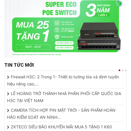
TIN TỨC MỚI
Firewall H3C: 2 Trong 1- Thiết bị tường lửa và định tuyến
hiệu năng cao,…
LÊ HOÀNG TRỞ THÀNH NHÀ PHÂN PHỐI CẤP QUỐC GIA
H3C TẠI VIỆT NAM
CAMERA TÍCH HỢP PIN MẶT TRỜI - SẢN PHẨM HOÀN
HẢO KIỂM SOÁT AN NINH…
ZKTECO SIÊU BÃO KHUYẾN MÃI MUA 5 TẶNG 1 K60