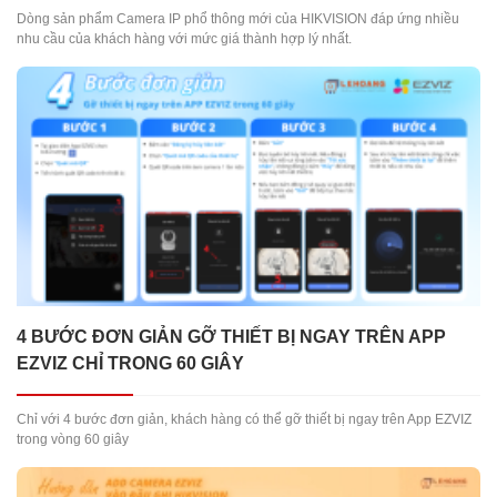
Dòng sản phẩm Camera IP phổ thông mới của HIKVISION đáp ứng nhiều
nhu cầu của khách hàng với mức giá thành hợp lý nhất.
4 BƯỚC ĐƠN GIẢN GỠ THIẾT BỊ NGAY TRÊN APP
EZVIZ CHỈ TRONG 60 GIÂY
Chỉ với 4 bước đơn giản, khách hàng có thể gỡ thiết bị ngay trên App EZVIZ
trong vòng 60 giây