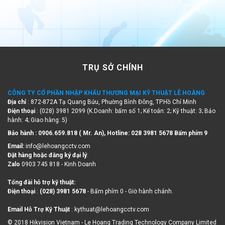
TRỤ SỞ CHÍNH
CÔNG TY CỔ PHẦN NHẬP KHẨU THƯƠNG MẠI KỸ THUẬT LÊ HOÀNG
Địa chỉ
: 872-872A Tạ Quang Bửu, Phường Bình Đông, TP.Hồ Chí Minh
Điện thoại
: (028) 3981 2099 (K.Doanh: bấm số 1; Kế toán: 2; Kỹ thuật: 3; Bảo
hành: 4; Giao hàng: 5)
Bảo hành : 0906.659.818 ( Mr. An), Hotline:
028 3981 5678 Bấm phím 9
Email:
info@lehoangcctv.com
Đặt hàng hoặc đăng ký đại lý
:
Zalo
0903 745 818 - Kinh Doanh
Tổng đài hỗ trợ kỹ thuật:
Điện thoại
:
(028) 3981 5678
- Bấm phím 0 - Giờ hành chánh.
Email Hỗ Trợ Kỹ Thuật
: kythuat@lehoangcctv.com
© 2018 Hikvision Vietnam - Le Hoang Trading Technology Company Limited