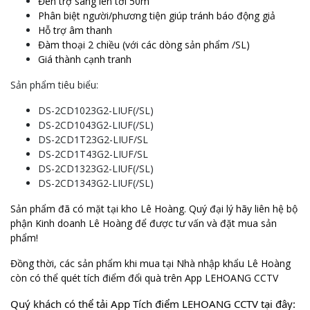
Phân biệt người/phương tiện giúp tránh báo động giả
Hỗ trợ âm thanh
Đàm thoại 2 chiều (với các dòng sản phẩm /SL)
Giá thành cạnh tranh
Sản phẩm tiêu biểu:
DS-2CD1023G2-LIUF(/SL)
DS-2CD1043G2-LIUF(/SL)
DS-2CD1T23G2-LIUF/SL
DS-2CD1T43G2-LIUF/SL
DS-2CD1323G2-LIUF(/SL)
DS-2CD1343G2-LIUF(/SL)
Sản phẩm đã có mặt tại kho Lê Hoàng. Quý đại lý hãy liên hệ bộ
phận Kinh doanh Lê Hoàng để được tư vấn và đặt mua sản
phẩm!
Đồng thời, các sản phẩm khi mua tại Nhà nhập khẩu Lê Hoàng
còn có thể quét tích điểm đổi quà trên App LEHOANG CCTV
Quý khách có thể tải App Tích điểm LEHOANG CCTV tại đây:
iOS:
https://apps.apple.com/vn/app/lehoang-