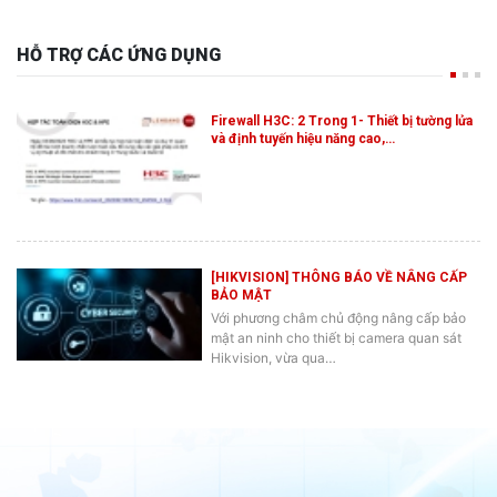
HỖ TRỢ CÁC ỨNG DỤNG
Firewall H3C: 2 Trong 1- Thiết bị tường lửa
và định tuyến hiệu năng cao,…
[HIKVISION] THÔNG BÁO VỀ NÂNG CẤP
BẢO MẬT
Với phương châm chủ động nâng cấp bảo
mật an ninh cho thiết bị camera quan sát
Hikvision, vừa qua…