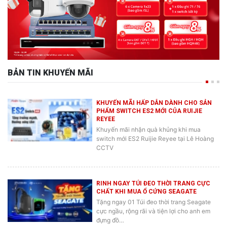
BẢN TIN KHUYẾN MÃI
KHUYẾN MÃI HẤP DẪN DÀNH CHO SẢN
PHẨM SWITCH ES2 MỚI CỦA RUIJIE
REYEE
Khuyến mãi nhận quà khủng khi mua
switch mới ES2 Ruijie Reyee tại Lê Hoàng
CCTV
RINH NGAY TÚI ĐEO THỜI TRANG CỰC
CHẤT KHI MUA Ổ CỨNG SEAGATE
Tặng ngay 01 Túi đeo thời trang Seagate
cực ngầu, rộng rãi và tiện lợi cho anh em
đựng đồ…