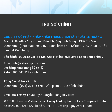
TRỤ SỞ CHÍNH
CÔNG TY CỔ PHẦN NHẬP KHẨU THƯƠNG MẠI KỸ THUẬT LÊ HOÀNG
Địa chỉ
: 872-872A Tạ Quang Bửu, Phường Bình Đông, TP.Hồ Chí Minh
Điện thoại
: (028) 3981 2099 (K.Doanh: bấm số 1; Kế toán: 2; Kỹ thuật: 3; Bảo
hành: 4; Giao hàng: 5)
Bảo hành : 0906.659.818 ( Mr. An), Hotline:
028 3981 5678 Bấm phím 9
Email:
info@lehoangcctv.com
Đặt hàng hoặc đăng ký đại lý
:
Zalo
0903 745 818 - Kinh Doanh
Tổng đài hỗ trợ kỹ thuật:
Điện thoại
:
(028) 3981 5678
- Bấm phím 0 - Giờ hành chánh.
Email Hỗ Trợ Kỹ Thuật
: kythuat@lehoangcctv.com
© 2018 Hikvision Vietnam - Le Hoang Trading Technology Company Limited
Số ĐKKD 0306263327 do Sở KHĐT Tp. HCM cấp ngày 25/11/2008
MIỀN BẮC