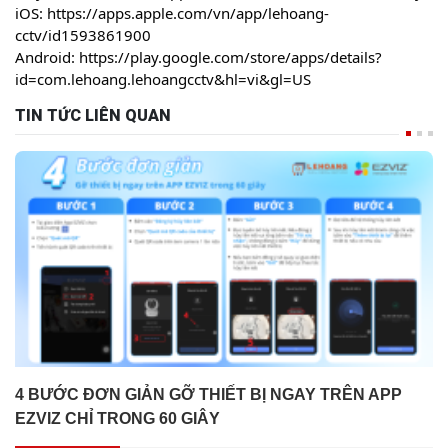
cctv/id1593861900
Android:
https://play.google.com/store/apps/details?
id=com.lehoang.lehoangcctv&hl=vi&gl=US
TIN TỨC LIÊN QUAN
4 BƯỚC ĐƠN GIẢN GỠ THIẾT BỊ NGAY TRÊN APP
EZVIZ CHỈ TRONG 60 GIÂY