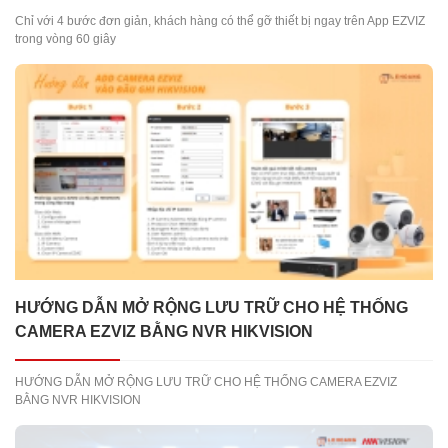
Chỉ với 4 bước đơn giản, khách hàng có thể gỡ thiết bị ngay trên App EZVIZ
trong vòng 60 giây
HƯỚNG DẪN MỞ RỘNG LƯU TRỮ CHO HỆ THỐNG
CAMERA EZVIZ BẰNG NVR HIKVISION
HƯỚNG DẪN MỞ RỘNG LƯU TRỮ CHO HỆ THỐNG CAMERA EZVIZ
BẰNG NVR HIKVISION