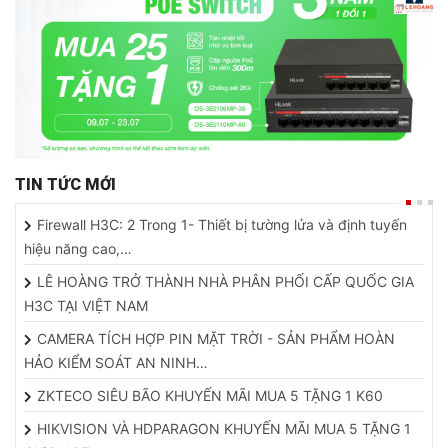
TIN TỨC MỚI
Firewall H3C: 2 Trong 1- Thiết bị tường lửa và định tuyến
hiệu năng cao,…
LÊ HOÀNG TRỞ THÀNH NHÀ PHÂN PHỐI CẤP QUỐC GIA
H3C TẠI VIỆT NAM
CAMERA TÍCH HỢP PIN MẶT TRỜI - SẢN PHẨM HOÀN
HẢO KIỂM SOÁT AN NINH…
ZKTECO SIÊU BÃO KHUYẾN MÃI MUA 5 TẶNG 1 K60
HIKVISION VÀ HDPARAGON KHUYẾN MÃI MUA 5 TẶNG 1
CỰC HOT