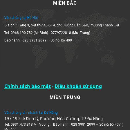
Văn phòng tại Hà Nội
Địa chỉ : Tầng 3, biệt thự A3-BT4, phố Tưởng Dân Bảo, Phường Thanh Liệt
Tel: 0968 190 782 (Mr Bình) - 0779722818 (Ms. Trang)
Bảo hành : 028 3981 2099 – Số nội bộ 409
Chính sách bảo mật
-
Điều khoản sử dụng
MIỀN TRUNG
Văn phòng chi nhánh tại Đà Nẵng
Phường Hòa Cường
197-199 Lê Đình Lý,
, TP. Đà Nẵng
Tel: 0931.473.818 Mr. Vương , Bảo hành : 028 3981 2099 – Số nội bộ 407 (
Mrs Vy)