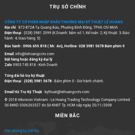
TRỤ SỞ CHÍNH
CÔNG TY CỔ PHẦN NHẬP KHẨU THƯƠNG MẠI KỸ THUẬT LÊ HOÀNG
Địa chỉ
: 872-872A Tạ Quang Bửu, Phường Bình Đông, TP.Hồ Chí Minh
Điện thoại
: (028) 3981 2099 (K.Doanh: bấm số 1; Kế toán: 2; Kỹ thuật: 3; Bảo
hành: 4; Giao hàng: 5)
Bảo hành : 0906.659.818 ( Mr. An), Hotline:
028 3981 5678 Bấm phím 9
Email:
info@lehoangcctv.com
Đặt hàng hoặc đăng ký đại lý
:
Zalo
0903 745 818 - Kinh Doanh
Tổng đài hỗ trợ kỹ thuật:
Điện thoại
:
(028) 3981 5678
- Bấm phím 0 - Giờ hành chánh.
Email Hỗ Trợ Kỹ Thuật
: kythuat@lehoangcctv.com
© 2018 Hikvision Vietnam - Le Hoang Trading Technology Company Limited
Số ĐKKD 0306263327 do Sở KHĐT Tp. HCM cấp ngày 25/11/2008
MIỀN BẮC
Văn phòng tại Hà Nội
Địa chỉ : Tầng 3, biệt thự A3-BT4, phố Tưởng Dân Bảo, Phường Thanh Liệt