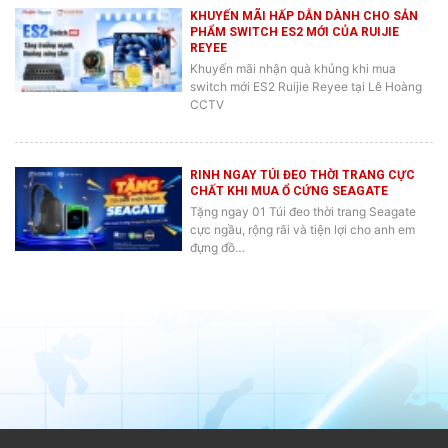
KHUYẾN MÃI HẤP DẪN DÀNH CHO SẢN
PHẨM SWITCH ES2 MỚI CỦA RUIJIE
REYEE
Khuyến mãi nhận quà khủng khi mua
switch mới ES2 Ruijie Reyee tại Lê Hoàng
CCTV
RINH NGAY TÚI ĐEO THỜI TRANG CỰC
CHẤT KHI MUA Ổ CỨNG SEAGATE
Tặng ngay 01 Túi đeo thời trang Seagate
cực ngầu, rộng rãi và tiện lợi cho anh em
đựng đồ…