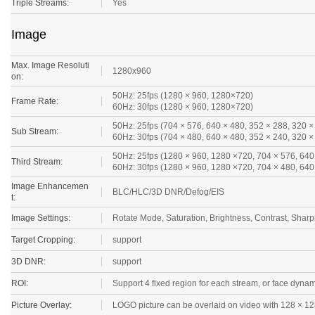
Image
Max. Image Resoluti
1280x960
on:
50Hz: 25fps (1280 × 960, 1280×720)
Frame Rate:
60Hz: 30fps (1280 × 960, 1280×720)
50Hz: 25fps (704 × 576, 640 × 480, 352 × 288, 320 ×
Sub Stream:
60Hz: 30fps (704 × 480, 640 × 480, 352 × 240, 320 ×
50Hz: 25fps (1280 × 960, 1280 ×720, 704 × 576, 640
Third Stream:
60Hz: 30fps (1280 × 960, 1280 ×720, 704 × 480, 640
Image Enhancemen
BLC/HLC/3D DNR/Defog/EIS
t:
Image Settings:
Rotate Mode, Saturation, Brightness, Contrast, Sharp
Target Cropping:
support
3D DNR:
support
ROI:
Support 4 fixed region for each stream, or face dynam
Picture Overlay:
LOGO picture can be overlaid on video with 128 × 12