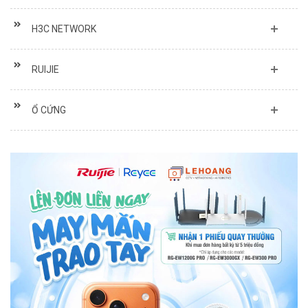
H3C NETWORK
RUIJIE
Ổ CỨNG