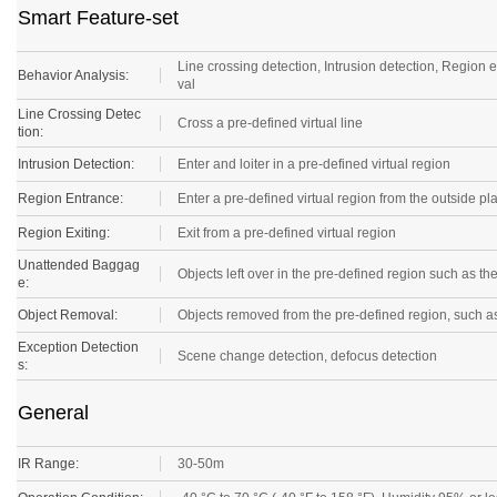
Smart Feature-set
Line crossing detection, Intrusion detection, Region
Behavior Analysis:
val
Line Crossing Detec
Cross a pre-defined virtual line
tion:
Intrusion Detection:
Enter and loiter in a pre-defined virtual region
Region Entrance:
Enter a pre-defined virtual region from the outside pl
Region Exiting:
Exit from a pre-defined virtual region
Unattended Baggag
Objects left over in the pre-defined region such as 
e:
Object Removal:
Objects removed from the pre-defined region, such as 
Exception Detection
Scene change detection, defocus detection
s:
General
IR Range:
30-50m
Operation Condition:
-40 °C to 70 °C (-40 °F to 158 °F), Humidity 95% or 