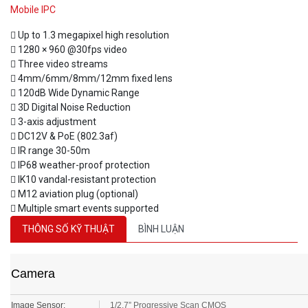
Mobile IPC
 Up to 1.3 megapixel high resolution
 1280 × 960 @30fps video
 Three video streams
 4mm/6mm/8mm/12mm fixed lens
 120dB Wide Dynamic Range
 3D Digital Noise Reduction
 3-axis adjustment
 DC12V & PoE (802.3af)
 IR range 30-50m
 IP68 weather-proof protection
 IK10 vandal-resistant protection
 M12 aviation plug (optional)
 Multiple smart events supported
THÔNG SỐ KỸ THUẬT
BÌNH LUẬN
Camera
Image Sensor:
1/2.7” Progressive Scan CMOS