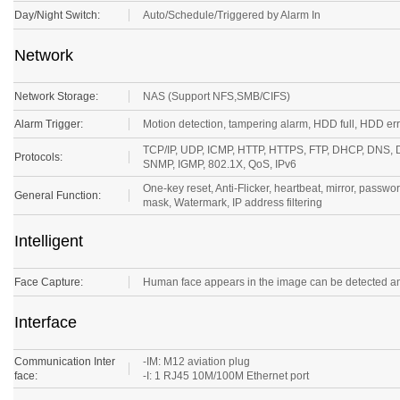
Day/Night Switch:
Auto/Schedule/Triggered by Alarm In
Network
Network Storage:
NAS (Support NFS,SMB/CIFS)
Alarm Trigger:
Motion detection, tampering alarm, HDD full, HDD erro
TCP/IP, UDP, ICMP, HTTP, HTTPS, FTP, DHCP, DNS,
Protocols:
SNMP, IGMP, 802.1X, QoS, IPv6
One-key reset, Anti-Flicker, heartbeat, mirror, passwo
General Function:
mask, Watermark, IP address filtering
Intelligent
Face Capture:
Human face appears in the image can be detected an
Interface
Communication Inter
-IM: M12 aviation plug
face:
-I: 1 RJ45 10M/100M Ethernet port