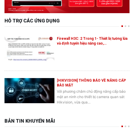
HỖ TRỢ CÁC ỨNG DỤNG
Firewall H3C: 2 Trong 1- Thiết bị tường lửa
và định tuyến hiệu năng cao,…
[HIKVISION] THÔNG BÁO VỀ NÂNG CẤP
BẢO MẬT
Với phương châm chủ động nâng cấp bảo
mật an ninh cho thiết bị camera quan sát
Hikvision, vừa qua…
BẢN TIN KHUYẾN MÃI