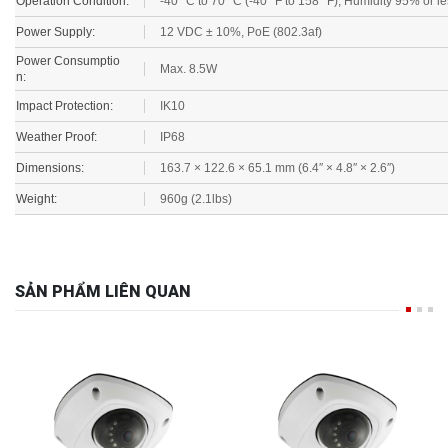
Power Supply:
12 VDC ± 10%, PoE (802.3af)
Power Consumptio
Max. 8.5W
n:
Impact Protection:
IK10
Weather Proof:
IP68
Dimensions:
163.7 × 122.6 × 65.1 mm (6.4″ × 4.8″ × 2.6″)
Weight:
960g (2.1lbs)
SẢN PHẨM LIÊN QUAN