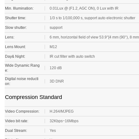
Min. Illumination:
0.01Lux @ (F1.2, AGC ON), 0 Lux with IR
Shutter time:
1/3 s to 1/100,000 s, support auto electronic shutter
Slow shutter:
support
Lens:
6 mm, horizontal field of view 53.9°[4 mm (90°), 8 mm 
Lens Mount:
M12
Day& Night:
IR cut filter with auto switch
Wide Dynamic Rang
120 dB
e:
Digital noise reducti
3D DNR
on:
Compression Standard
Video Compression:
H.264/MJPEG
Video bit rate:
32Kbps~16Mbps
Dual Stream:
Yes
Triple Streams:
Yes