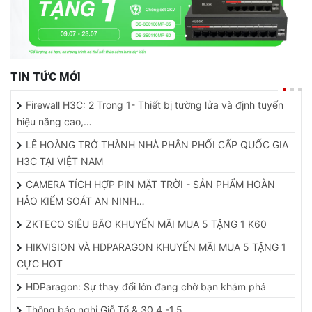
TIN TỨC MỚI
Firewall H3C: 2 Trong 1- Thiết bị tường lửa và định tuyến
hiệu năng cao,…
LÊ HOÀNG TRỞ THÀNH NHÀ PHÂN PHỐI CẤP QUỐC GIA
H3C TẠI VIỆT NAM
CAMERA TÍCH HỢP PIN MẶT TRỜI - SẢN PHẨM HOÀN
HẢO KIỂM SOÁT AN NINH…
ZKTECO SIÊU BÃO KHUYẾN MÃI MUA 5 TẶNG 1 K60
HIKVISION VÀ HDPARAGON KHUYẾN MÃI MUA 5 TẶNG 1
CỰC HOT
HDParagon: Sự thay đổi lớn đang chờ bạn khám phá
Thông báo nghỉ Giỗ Tổ & 30.4 -1.5