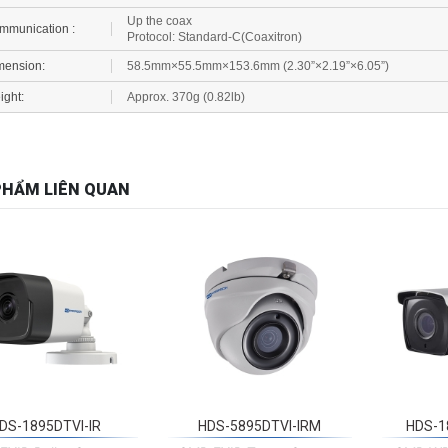
Protocol:
Standard
-C(Coaxitron)
mension:
58.5mm×55.5mm×153.6mm (2.30”×2.19”×6.05”)
ight:
Approx. 370g (0.82lb)
PHẨM LIÊN QUAN
DS-1895DTVI-IR
HDS-5895DTVI-IRM
HDS-1
EXIR Bullet Camera
3MP EXIR Turret Camera
3MP WD
EXIR 