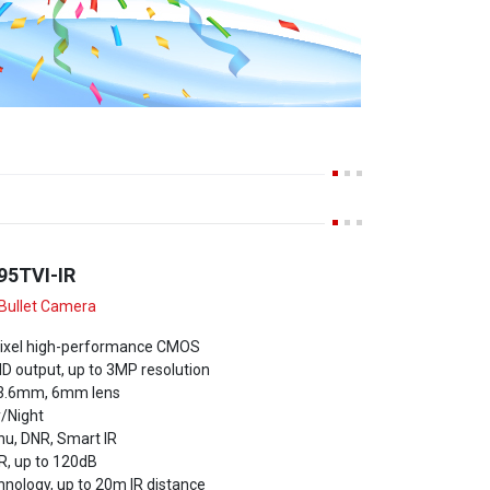
95TVI-IR
Bullet Camera
ixel high-performance CMOS
D output, up to 3MP resolution
3.6mm, 6mm lens
/Night
u, DNR, Smart IR
R, up to 120dB
hnology, up to 20m IR distance
atherproof