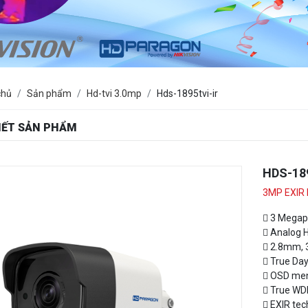
chủ
Sản phẩm
Hd-tvi 3.0mp
Hds-1895tvi-ir
TIẾT SẢN PHẨM
HDS-18
3MP EXIR 
 3 Megap
 Analog H
 2.8mm, 
 True Day
 OSD men
 True WD
 EXIR tec
 IP66 we