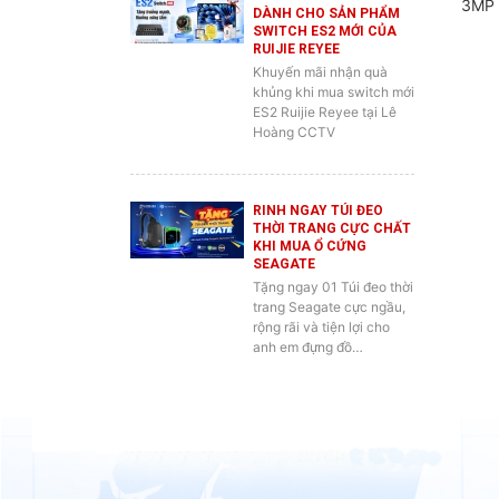
RUIJIE REYEE
Khuyến mãi nhận quà
khủng khi mua switch mới
ES2 Ruijie Reyee tại Lê
Hoàng CCTV
RINH NGAY TÚI ĐEO
THỜI TRANG CỰC CHẤT
KHI MUA Ổ CỨNG
SEAGATE
Tặng ngay 01 Túi đeo thời
trang Seagate cực ngầu,
rộng rãi và tiện lợi cho
anh em đựng đồ…