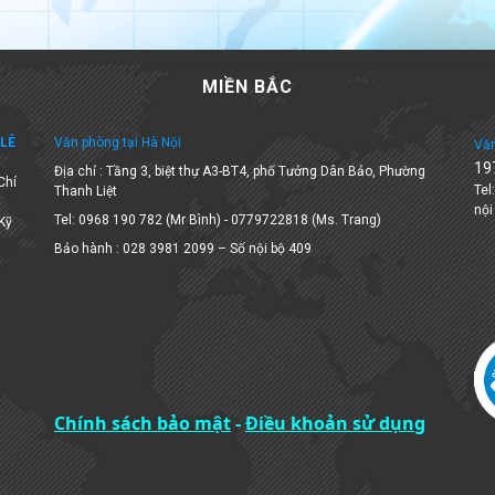
MIỀN BẮC
LÊ
Văn phòng tại Hà Nội
Văn
19
Địa chỉ : Tầng 3, biệt thự A3-BT4, phố Tưởng Dân Bảo, Phường
Chí
Tel
Thanh Liệt
nội
Tel: 0968 190 782 (Mr Bình) - 0779722818 (Ms. Trang)
 Kỹ
Bảo hành : 028 3981 2099 – Số nội bộ 409
Chính sách bảo mật
-
Điều khoản sử dụng