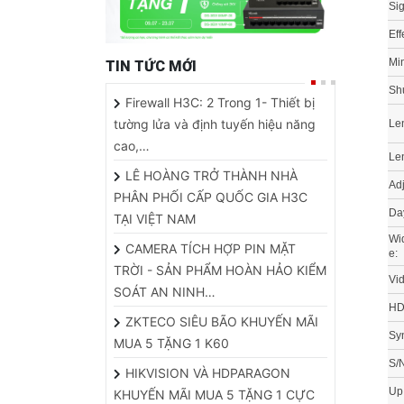
Eff
Min
TIN TỨC MỚI
Shu
Firewall H3C: 2 Trong 1- Thiết bị
tường lửa và định tuyến hiệu năng
Le
cao,…
Le
LÊ HOÀNG TRỞ THÀNH NHÀ
Ad
PHÂN PHỐI CẤP QUỐC GIA H3C
Da
TẠI VIỆT NAM
Wi
CAMERA TÍCH HỢP PIN MẶT
e:
TRỜI - SẢN PHẨM HOÀN HẢO KIỂM
Vi
SOÁT AN NINH…
HD
ZKTECO SIÊU BÃO KHUYẾN MÃI
Syn
MUA 5 TẶNG 1 K60
S/N
HIKVISION VÀ HDPARAGON
Up
KHUYẾN MÃI MUA 5 TẶNG 1 CỰC
HOT
M