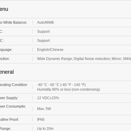
o White Balance:
Auto/MWB
C:
Support
C:
Support
nguage:
English/Chinese
ction:
Wide Dynamic Range; Digital Noise reduction; Mirror; SMA
eneral
rating Condition
-40 °C - 60 °C (-40 °F - 140 °F)
Humidity 90% or less (non-condensing)
wer Supply:
12 VDC±15%
wer Consumptio
Max. 5W
ther Proof:
IP66
 Range:
Up to 20m
Up the coax
mmunication :