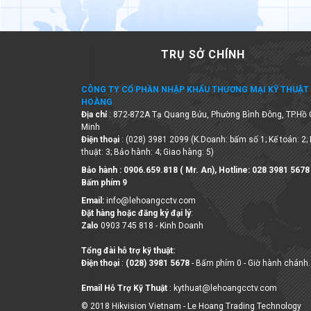
TRỤ SỞ CHÍNH
CÔNG TY CỔ PHẦN NHẬP KHẨU THƯƠNG MẠI KỸ THUẬT 
HOÀNG
Địa chỉ
: 872-872A Tạ Quang Bửu, Phường Bình Đông, TP.Hồ 
Minh
Điện thoại
: (028) 3981 2099 (K.Doanh: bấm số 1; Kế toán: 2;
thuật: 3; Bảo hành: 4; Giao hàng: 5)
Bảo hành : 0906.659.818 ( Mr. An), Hotline:
028 3981 5678
Bấm phím 9
Email:
info@lehoangcctv.com
Đặt hàng hoặc đăng ký đại lý
:
Zalo
0903 745 818 - Kinh Doanh
Tổng đài hỗ trợ kỹ thuật:
Điện thoại
:
(028) 3981 5678
- Bấm phím 0 - Giờ hành chánh.
Email Hỗ Trợ Kỹ Thuật
: kythuat@lehoangcctv.com
© 2018 Hikvision Vietnam - Le Hoang Trading Technology
Company Limited
Số ĐKKD 0306263327 do Sở KHĐT Tp. HCM cấp ngày