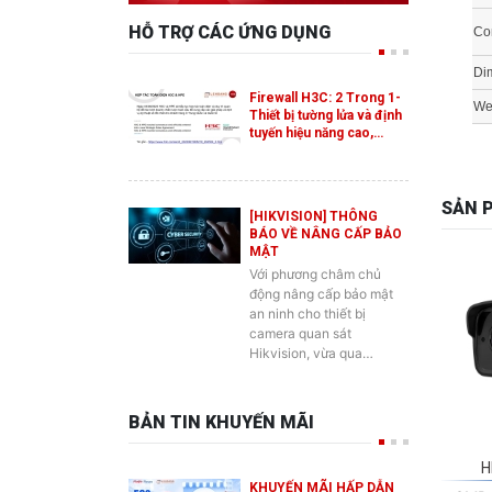
Di
Firewall H3C: 2 Trong 1-
We
Thiết bị tường lửa và định
tuyến hiệu năng cao,…
SẢN 
[HIKVISION] THÔNG
BÁO VỀ NÂNG CẤP BẢO
MẬT
Với phương châm chủ
động nâng cấp bảo mật
an ninh cho thiết bị
camera quan sát
Hikvision, vừa qua…
BẢN TIN KHUYẾN MÃI
H
KHUYẾN MÃI HẤP DẪN
3MP 
DÀNH CHO SẢN PHẨM
SWITCH ES2 MỚI CỦA