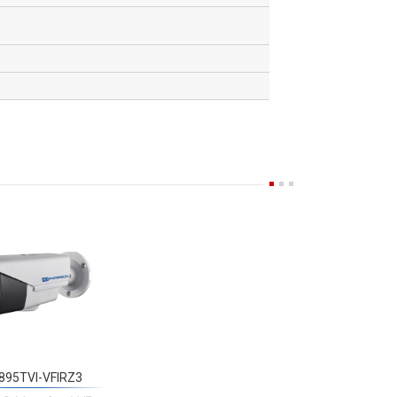
895TVI-VFIRZ3
R Motorized VF
Bullet Camera