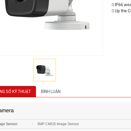
 Up the 
NG SỐ KỸ THUẬT
BÌNH LUẬN
amera
age Sensor:
3MP CMOS Image Sensor
nal System:
PAL/NTSC