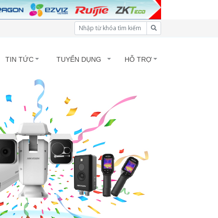
TIN TỨC
TUYỂN DỤNG
HỖ TRỢ