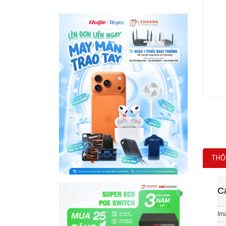
THÔ
C
Im
Sig