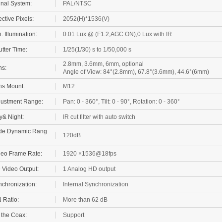
ective Pixels:
2052(H)*1536(V)
. Illumination:
0.01 Lux @ (F1.2,AGC ON),0 Lux with IR
tter Time:
1/25(1/30) s to 1/50,000 s
2.8mm, 3.6mm, 6mm, optional
ns:
Angle of View: 84°(2.8mm), 67.8°(3.6mm), 44.6°(6mm)
ns Mount:
M12
justment Range:
Pan: 0 - 360°, Tilt: 0 - 90°, Rotation: 0 - 360°
y& Night:
IR cut filter with auto switch
de Dynamic Rang
120dB
deo Frame Rate:
1920 ×1536@18fps
 Video Output:
1 Analog HD output
chronization:
Internal Synchronization
 Ratio:
More than 62 dB
 the Coax:
Support
enu