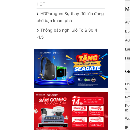
HDParagon: Sự thay đổi lớn đang
chờ bạn khám phá
Aut
Thông báo nghỉ Giỗ Tổ & 30.4
BL
-1.5
AG
La
Fun
G
Ope
s:
Po
Po
n:
Wea
IR
HỖ TRỢ CÁC ỨNG DỤNG
Co