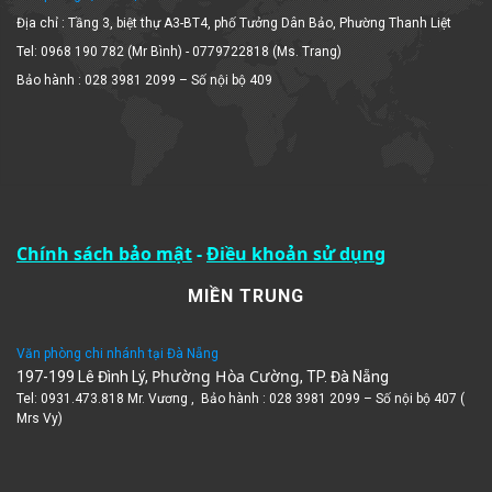
Địa chỉ : Tầng 3, biệt thự A3-BT4, phố Tưởng Dân Bảo, Phường Thanh Liệt
Tel: 0968 190 782 (Mr Bình) - 0779722818 (Ms. Trang)
Bảo hành : 028 3981 2099 – Số nội bộ 409
Chính sách bảo mật
-
Điều khoản sử dụng
MIỀN TRUNG
Văn phòng chi nhánh tại Đà Nẵng
Phường Hòa Cường
197-199 Lê Đình Lý,
, TP. Đà Nẵng
Tel: 0931.473.818 Mr. Vương , Bảo hành : 028 3981 2099 – Số nội bộ 407 (
Mrs Vy)