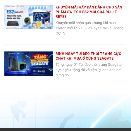
KHUYẾN MÃI HẤP DẪN DÀNH CHO SẢN
PHẨM SWITCH ES2 MỚI CỦA RUIJIE
REYEE
Khuyến mãi nhận quà khủng khi mua
switch mới ES2 Ruijie Reyee tại Lê Hoàng
CCTV
RINH NGAY TÚI ĐEO THỜI TRANG CỰC
CHẤT KHI MUA Ổ CỨNG SEAGATE
Tặng ngay 01 Túi đeo thời trang Seagate
cực ngầu, rộng rãi và tiện lợi cho anh em
đựng đồ…