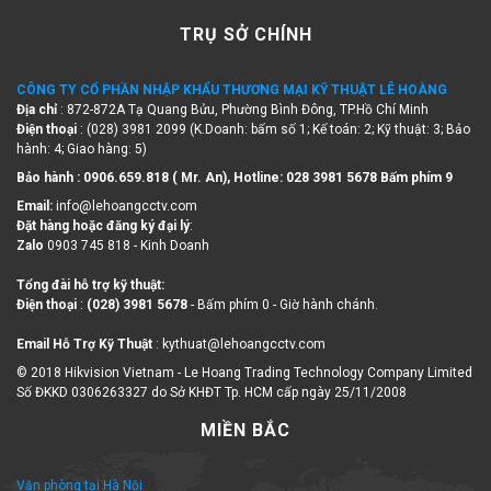
TRỤ SỞ CHÍNH
CÔNG TY CỔ PHẦN NHẬP KHẨU THƯƠNG MẠI KỸ THUẬT LÊ HOÀNG
Địa chỉ
: 872-872A Tạ Quang Bửu, Phường Bình Đông, TP.Hồ Chí Minh
Điện thoại
: (028) 3981 2099 (K.Doanh: bấm số 1; Kế toán: 2; Kỹ thuật: 3; Bảo
hành: 4; Giao hàng: 5)
Bảo hành : 0906.659.818 ( Mr. An), Hotline:
028 3981 5678 Bấm phím 9
Email:
info@lehoangcctv.com
Đặt hàng hoặc đăng ký đại lý
:
Zalo
0903 745 818 - Kinh Doanh
Tổng đài hỗ trợ kỹ thuật:
Điện thoại
:
(028) 3981 5678
- Bấm phím 0 - Giờ hành chánh.
Email Hỗ Trợ Kỹ Thuật
: kythuat@lehoangcctv.com
© 2018 Hikvision Vietnam - Le Hoang Trading Technology Company Limited
Số ĐKKD 0306263327 do Sở KHĐT Tp. HCM cấp ngày 25/11/2008
MIỀN BẮC
Văn phòng tại Hà Nội