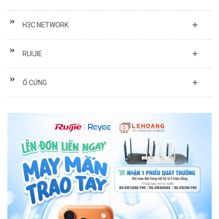
H3C NETWORK
RUIJIE
Ổ CỨNG