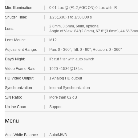
Min. Illumination:
0.01 Lux @ (F1.2,AGC ON),0 Lux with IR
Shutter Time:
1/25(1/30) s to 1/50,000 s
2.8mm, 3.6mm, 6mm, optional
Lens:
Angle of View: 84°(2.8mm), 67.8°(3.6mm), 44.6°(6m
Lens Mount:
M12
Adjustment Range:
Pan: 0 - 360°, Tilt: 0 - 90°, Rotation: 0 - 360°
Day& Night:
IR cut filter with auto switch
Video Frame Rate:
1920 ×1536@18fps
HD Video Output:
1 Analog HD output
Synchronization:
Internal Synchronization
S/N Ratio:
More than 62 dB
Up the Coax:
Support
Menu
Auto White Balance:
Auto/MWB