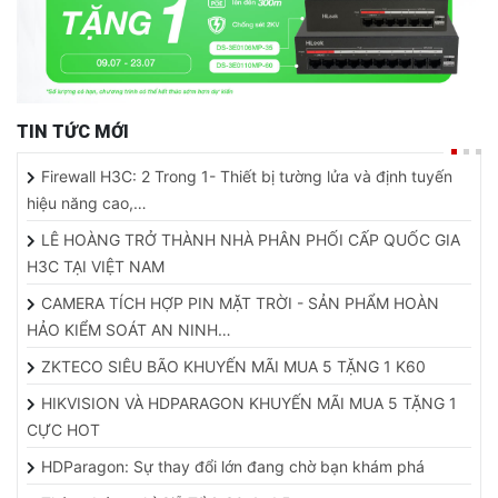
TIN TỨC MỚI
Firewall H3C: 2 Trong 1- Thiết bị tường lửa và định tuyến
hiệu năng cao,…
LÊ HOÀNG TRỞ THÀNH NHÀ PHÂN PHỐI CẤP QUỐC GIA
H3C TẠI VIỆT NAM
CAMERA TÍCH HỢP PIN MẶT TRỜI - SẢN PHẨM HOÀN
HẢO KIỂM SOÁT AN NINH…
ZKTECO SIÊU BÃO KHUYẾN MÃI MUA 5 TẶNG 1 K60
HIKVISION VÀ HDPARAGON KHUYẾN MÃI MUA 5 TẶNG 1
CỰC HOT
HDParagon: Sự thay đổi lớn đang chờ bạn khám phá
Thông báo nghỉ Giỗ Tổ & 30.4 -1.5