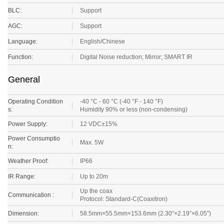
BLC:
Support
AGC:
Support
Language:
English/Chinese
Function:
Digital Noise reduction; Mirror; SMART IR
General
Operating Condition
-40 °C - 60 °C (-40 °F - 140 °F)
s:
Humidity 90% or less (non-condensing)
Power Supply:
12 VDC±15%
Power Consumptio
Max. 5W
n:
Weather Proof:
IP66
IR Range:
Up to 20m
Up the coax
Communication :
Protocol:
Standard
-C(Coaxitron)
Dimension:
58.5mm×55.5mm×153.6mm (2.30”×2.19”×6.05”)
Weight:
Approx. 370g (0.82lb)