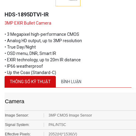
HDS-1895DTVI-IR
3MP EXIR Bullet Camera
• 3 Megapixel high-performance CMOS
• Analog HD output, up to 3MP resolution
• True Day/Night
• OSD menu, DNR, Smart IR
• EXIR technology, up to 20m IR distance
• IP66 weatherproof
• Up the Coax (Standard-C)
THÔNG SỐ KỸ THUẬT
BÌNH LUẬN
Camera
Image Sensor:
3MP CMOS Image Sensor
Signal System:
PAL/NTSC
Effective Pixels:
2052(H)*1536(V)