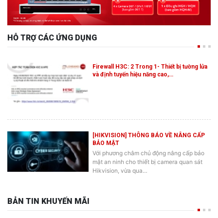
HỖ TRỢ CÁC ỨNG DỤNG
Firewall H3C: 2 Trong 1- Thiết bị tường lửa
và định tuyến hiệu năng cao,…
[HIKVISION] THÔNG BÁO VỀ NÂNG CẤP
BẢO MẬT
Với phương châm chủ động nâng cấp bảo
mật an ninh cho thiết bị camera quan sát
Hikvision, vừa qua…
BẢN TIN KHUYẾN MÃI