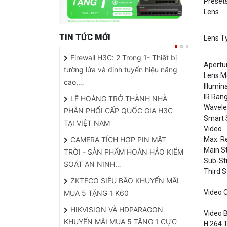
TIN TỨC MỚI
Lens T
Firewall H3C: 2 Trong 1- Thiết bị
Apertu
tường lửa và định tuyến hiệu năng
Lens M
cao,…
Illumin
IR Ran
LÊ HOÀNG TRỞ THÀNH NHÀ
Wavele
PHÂN PHỐI CẤP QUỐC GIA H3C
Smart 
TẠI VIỆT NAM
Video
CAMERA TÍCH HỢP PIN MẶT
Max. R
Main S
TRỜI - SẢN PHẨM HOÀN HẢO KIỂM
Sub-S
SOÁT AN NINH…
Third 
ZKTECO SIÊU BÃO KHUYẾN MÃI
Video 
MUA 5 TẶNG 1 K60
HIKVISION VÀ HDPARAGON
Video B
KHUYẾN MÃI MUA 5 TẶNG 1 CỰC
H.264 
HOT
H.265 