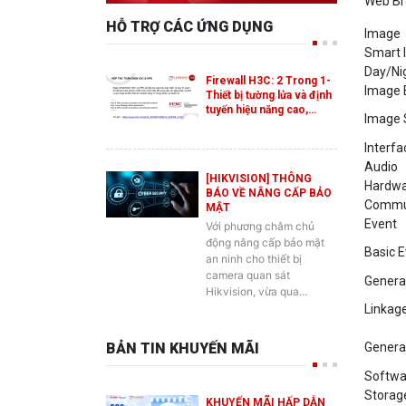
Image
Smart 
Day/Ni
Firewall H3C: 2 Trong 1-
Image
Thiết bị tường lửa và định
tuyến hiệu năng cao,…
Image 
Interfa
Audio
[HIKVISION] THÔNG
Hardwa
BÁO VỀ NÂNG CẤP BẢO
Commun
MẬT
Event
Với phương châm chủ
động nâng cấp bảo mật
Basic 
an ninh cho thiết bị
camera quan sát
Genera
Hikvision, vừa qua…
Linkag
BẢN TIN KHUYẾN MÃI
Genera
Softwa
Storag
KHUYẾN MÃI HẤP DẪN
Startu
DÀNH CHO SẢN PHẨM
SWITCH ES2 MỚI CỦA
Condit