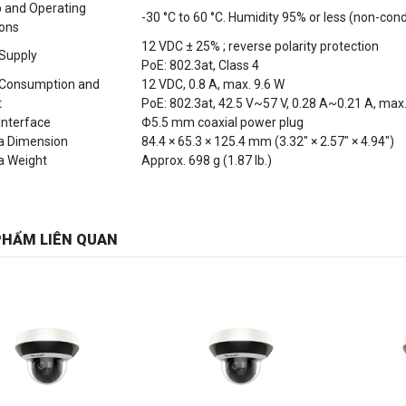
12 VDC ± 25% ; reverse polarity protection
Supply
PoE: 802.3at, Class 4
Consumption and
12 VDC, 0.8 A, max. 9.6 W
t
PoE: 802.3at, 42.5 V~57 V, 0.28 A~0.21 A, max
Interface
Φ5.5 mm coaxial power plug
 Dimension
84.4 × 65.3 × 125.4 mm (3.32" × 2.57" × 4.94")
 Weight
Approx. 698 g (1.87 lb.)
PHẨM LIÊN QUAN