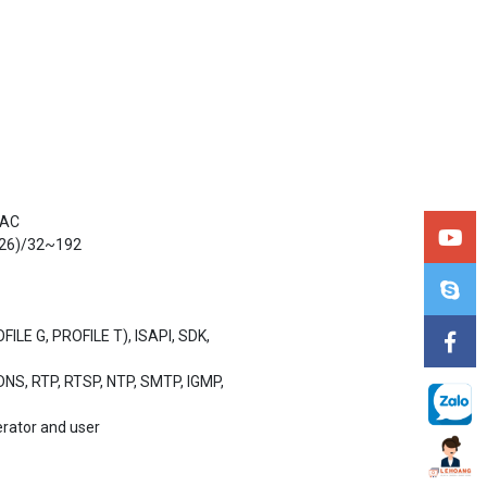
AAC
726)/32~192
ILE G, PROFILE T), ISAPI, SDK,
DNS, RTP, RTSP, NTP, SMTP, IGMP,
perator and user