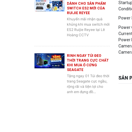
RUIJIE REYEE
Power 
Khuyến mãi nhận quà
khủng khi mua switch mới
Power 
ES2 Ruijie Reyee tại Lê
Curren
Hoàng CCTV
Power 
Camera
Camera
RINH NGAY TÚI ĐEO
THỜI TRANG CỰC CHẤT
KHI MUA Ổ CỨNG
SEAGATE
Tặng ngay 01 Túi đeo thời
SẢN 
trang Seagate cực ngầu,
rộng rãi và tiện lợi cho
anh em đựng đồ…