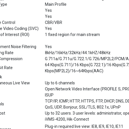
Yes
Yes
e Control
CBR/VBR
le Video Coding (SVC)
Yes
of Interest (ROI)
1 fixed region for main stream
ment Noise Filtering
Yes
ng Rate
8kHz/16kHz/32kHz/44.1kHZ/48kHz
Compression
G.711a/G.711u/G.722.1/G.726/MP2L2/PCM/
64 Kbps(G.711)/16 Kbps(G.722.1)/16 Kbps(G.
it Rate
Kbps(MP2L2)/16~64Kbps(AAC)
k
aneous Live View
Up to 6 channels
Open Network Video Interface (PROFILE S, PROF
ISUP
TCP/IP, ICMP, HTTP, HTTPS, FTP, DHCP, DNS, D
ols
QoS, UDP, Bonjour, SSL/TLS, 802.1x, UPnP
ost
Up to 32 users. 3 user levels: administrator, o
iVMS-4200, Hik-Connect
Plug-in required live view: IE8, IE9, IE10, IE11
owser
Local service: Chrome 57.0+，Firefox 52.0+