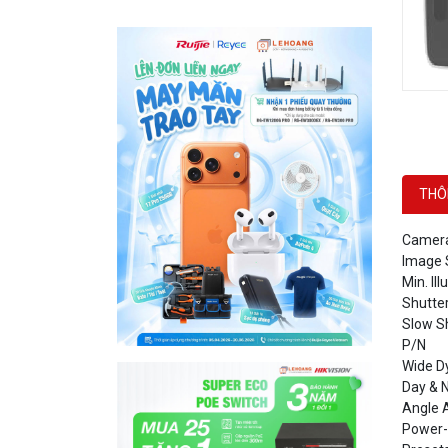
THÔ
Camera
Image 
Min. Il
Shutte
Slow S
P/N
Wide D
Day & N
Angle 
Power-
Preset
Lens