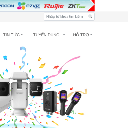
TIN TỨC
TUYỂN DỤNG
HỖ TRỢ