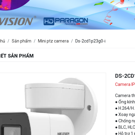
chủ
Sản phẩm
Mini ptz camera
Ds-2cd1p23g0-i
TIẾT SẢN PHẨM
DS-2CD
Camera IP
Camera th
● Ống kín
● H.264/H
● Xoay ng
● Chống n
● BLC, HL
● Hỗ trợ 1
● Hồng ng