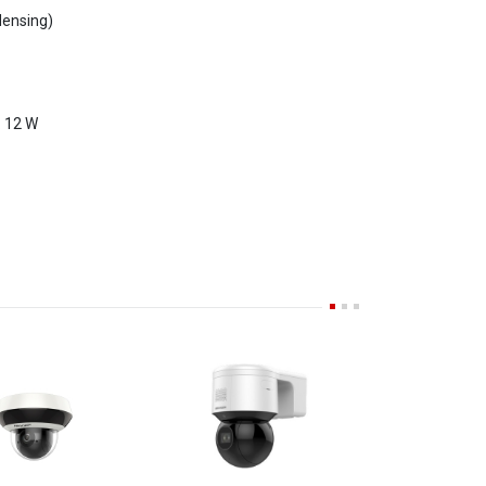
. 12 W