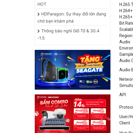
H.264+
HDParagon: Sự thay đổi lớn đang
H.265+
chờ bạn khám phá
Bit Rat
Scalab
Thông báo nghỉ Giỗ Tổ & 30.4
Region 
-1.5
Audio
Environ
Sampli
Audio 
Audio B
Networ
Simult
API
Protoc
User/H
Client
Web Br
HỖ TRỢ CÁC ỨNG DỤNG