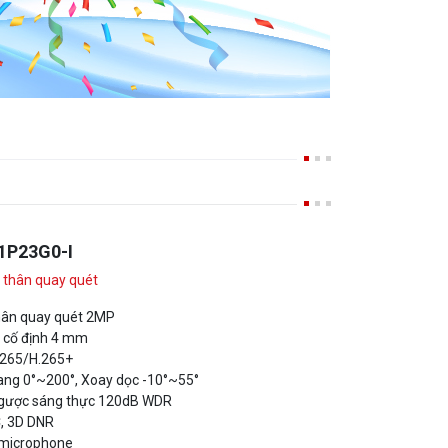
1P23G0-I
 thân quay quét
ân quay quét 2MP
h cố định 4 mm
.265/H.265+
ang 0°~200°, Xoay dọc -10°~55°
gược sáng thực 120dB WDR
C, 3D DNR
 microphone
oại lên đến 40m