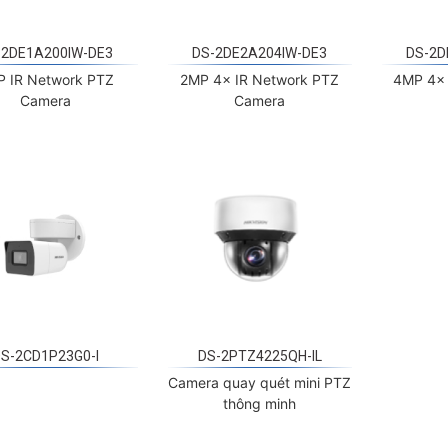
-2DE1A200IW-DE3
DS-2DE2A204IW-DE3
DS-2D
P IR Network PTZ
2MP 4× IR Network PTZ
4MP 4× 
Camera
Camera
DS-2CD1P23G0-I
DS-2PTZ4225QH-IL
Camera quay quét mini PTZ
thông minh