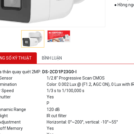
NG SỐ KỸ THUẬT
BÌNH LUẬN
 thân quay quét 2MP:
DS-2CD1P23G0-I
Sensor
1/2.8" Progressive Scan CMOS
lumination
Color: 0.002 Lux @ (F1.2, AGC ON), 0 Lux with I
r Speed
1/3 s to 1/100,000 s
hutter
Yes
P
ynamic Range
120 dB
ight
IR cut filter
Adjustment
Horizontal: 0°~200°, vertical: -10°~55°
off Memory
Yes
s
Yes