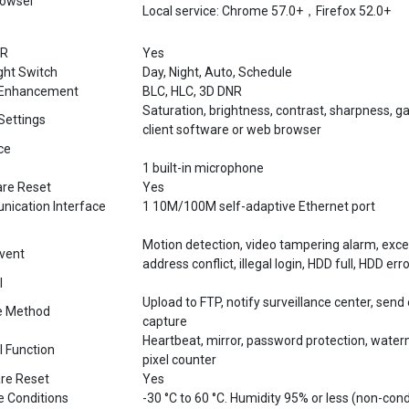
IR
Yes
ght Switch
Day, Night, Auto, Schedule
 Enhancement
BLC, HLC, 3D DNR
Saturation, brightness, contrast, sharpness, g
Settings
client software or web browser
ce
1 built-in microphone
re Reset
Yes
ication Interface
1 10M/100M self-adaptive Ethernet port
Motion detection, video tampering alarm, exce
Event
address conflict, illegal login, HDD full, HDD erro
l
Upload to FTP, notify surveillance center, send 
e Method
capture
Heartbeat, mirror, password protection, waterma
l Function
pixel counter
re Reset
Yes
e Conditions
-30 °C to 60 °C. Humidity 95% or less (non-con
p and Operating
-30 °C to 60 °C. Humidity 95% or less (non-con
ions