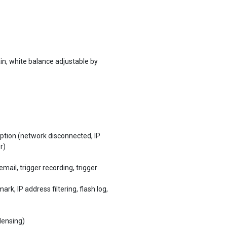
ain, white balance adjustable by
ption (network disconnected, IP
r)
email, trigger recording, trigger
rk, IP address filtering, flash log,
densing)
densing)