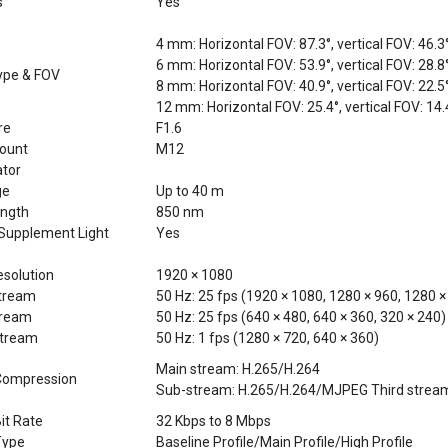
4 mm: Horizontal FOV: 87.3°, vertical FOV: 46.3
6 mm: Horizontal FOV: 53.9°, vertical FOV: 28.8
ype & FOV
8 mm: Horizontal FOV: 40.9°, vertical FOV: 22.5
12 mm: Horizontal FOV: 25.4°, vertical FOV: 14.
re
F1.6
ount
M12
ator
ge
Up to 40 m
ngth
850 nm
Supplement Light
Yes
esolution
1920 × 1080
tream
50 Hz: 25 fps (1920 × 1080, 1280 × 960, 1280 ×
tream
50 Hz: 25 fps (640 × 480, 640 × 360, 320 × 240)
Stream
50 Hz: 1 fps (1280 × 720, 640 × 360)
Main stream: H.265/H.264
Compression
Sub-stream: H.265/H.264/MJPEG Third stream
it Rate
32 Kbps to 8 Mbps
Type
Baseline Profile/Main Profile/High Profile
Type
Main Profile