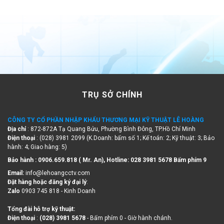
TRỤ SỞ CHÍNH
CÔNG TY CỔ PHẦN NHẬP KHẨU THƯƠNG MẠI KỸ THUẬT LÊ HOÀNG
Địa chỉ
: 872-872A Tạ Quang Bửu, Phường Bình Đông, TP.Hồ Chí Minh
Điện thoại
: (028) 3981 2099 (K.Doanh: bấm số 1; Kế toán: 2; Kỹ thuật: 3; Bảo
hành: 4; Giao hàng: 5)
Bảo hành : 0906.659.818 ( Mr. An), Hotline:
028 3981 5678 Bấm phím 9
Email:
info@lehoangcctv.com
Đặt hàng hoặc đăng ký đại lý
:
Zalo
0903 745 818 - Kinh Doanh
Tổng đài hỗ trợ kỹ thuật:
Điện thoại
:
(028) 3981 5678
- Bấm phím 0 - Giờ hành chánh.