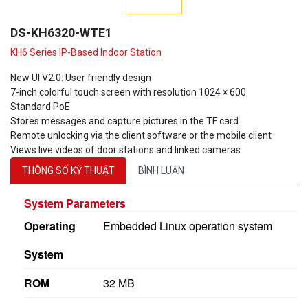
DS-KH6320-WTE1
KH6 Series IP-Based Indoor Station
New UI V2.0: User friendly design
7-inch colorful touch screen with resolution 1024 × 600
Standard PoE
Stores messages and capture pictures in the TF card
Remote unlocking via the client software or the mobile client
Views live videos of door stations and linked cameras
THÔNG SỐ KỸ THUẬT
BÌNH LUẬN
System Parameters
Operating
Embedded Linux operation system
System
ROM
32 MB
RAM
128 MB