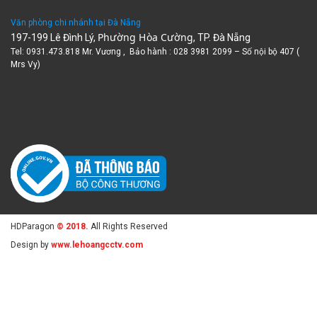
Văn phòng chi nhánh tại Đà Nẵng
Phường Hòa Cường
197-199 Lê Đình Lý,
, TP. Đà Nẵng
Tel: 0931.473.818 Mr. Vương , Bảo hành : 028 3981 2099 – Số nội bộ 407 (
Mrs Vy)
HDParagon
© 2018.
All Rights Reserved
Design by
www.lehoangcctv.com