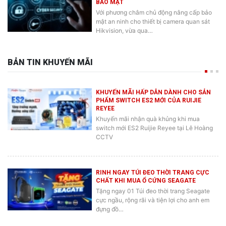
Với phương châm chủ động nâng cấp bảo
mật an ninh cho thiết bị camera quan sát
Hikvision, vừa qua…
BẢN TIN KHUYẾN MÃI
KHUYẾN MÃI HẤP DẪN DÀNH CHO SẢN
PHẨM SWITCH ES2 MỚI CỦA RUIJIE
REYEE
Khuyến mãi nhận quà khủng khi mua
switch mới ES2 Ruijie Reyee tại Lê Hoàng
CCTV
RINH NGAY TÚI ĐEO THỜI TRANG CỰC
CHẤT KHI MUA Ổ CỨNG SEAGATE
Tặng ngay 01 Túi đeo thời trang Seagate
cực ngầu, rộng rãi và tiện lợi cho anh em
đựng đồ…