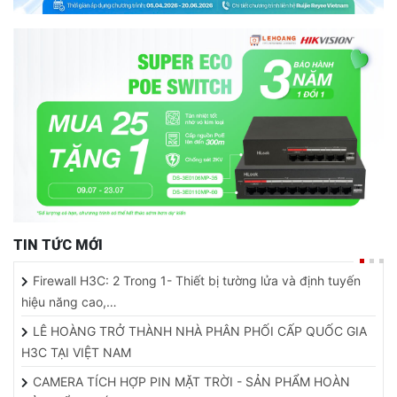
TIN TỨC MỚI
Firewall H3C: 2 Trong 1- Thiết bị tường lửa và định tuyến
hiệu năng cao,…
LÊ HOÀNG TRỞ THÀNH NHÀ PHÂN PHỐI CẤP QUỐC GIA
H3C TẠI VIỆT NAM
CAMERA TÍCH HỢP PIN MẶT TRỜI - SẢN PHẨM HOÀN
HẢO KIỂM SOÁT AN NINH…