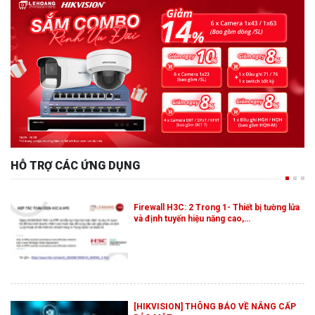
HỖ TRỢ CÁC ỨNG DỤNG
Firewall H3C: 2 Trong 1- Thiết bị tường lửa
và định tuyến hiệu năng cao,…
[HIKVISION] THÔNG BÁO VỀ NÂNG CẤP
BẢO MẬT