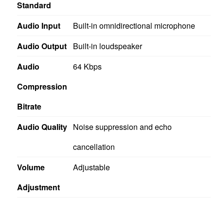
Audio Input
Built-in omnidirectional microphone
Audio Output
Built-in loudspeaker
Audio
64 Kbps
Compression
Bitrate
Audio Quality
Noise suppression and echo
cancellation
Volume
Adjustable
Adjustment
Capacity