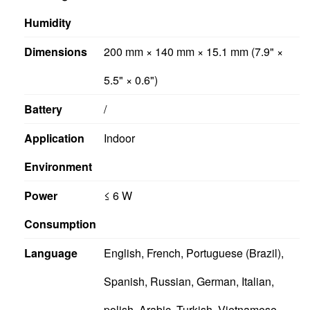
Humidity
Dimensions
200 mm × 140 mm × 15.1 mm (7.9" ×
5.5" × 0.6")
Battery
/
Application
Indoor
Environment
Power
≤ 6 W
Consumption
Language
English, French, Portuguese (Brazil),
Spanish, Russian, German, Italian,
polish, Arabic, Turkish, Vietnamese,