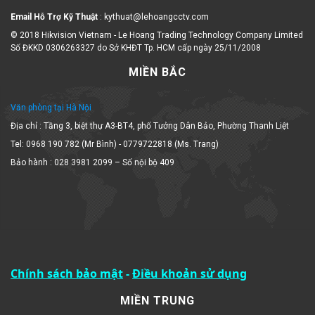
Email Hỗ Trợ Kỹ Thuật
: kythuat@lehoangcctv.com
© 2018 Hikvision Vietnam - Le Hoang Trading Technology Company Limited
Số ĐKKD 0306263327 do Sở KHĐT Tp. HCM cấp ngày 25/11/2008
MIỀN BẮC
Văn phòng tại Hà Nội
Địa chỉ : Tầng 3, biệt thự A3-BT4, phố Tưởng Dân Bảo, Phường Thanh Liệt
Tel: 0968 190 782 (Mr Bình) - 0779722818 (Ms. Trang)
Bảo hành : 028 3981 2099 – Số nội bộ 409
Chính sách bảo mật
-
Điều khoản sử dụng
MIỀN TRUNG