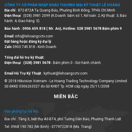
CÔNG TY CỔ PHẦN NHẬP KHẨU THƯƠNG MẠI KỸ THUẬT LÊ HOÀNG
Địa chỉ
: 872-872A Tạ Quang Bửu, Phường Bình Đông, TP.Hồ Chí Minh
Điện thoại
: (028) 3981 2099 (K.Doanh: bấm số 1; Kế toán: 2; Kỹ thuật: 3; Bảo
hành: 4; Giao hàng: 5)
Bảo hành : 0906.659.818 ( Mr. An), Hotline:
028 3981 5678 Bấm phím 9
Email:
info@lehoangcctv.com
Đặt hàng hoặc đăng ký đại lý
:
Zalo
0903 745 818 - Kinh Doanh
Tổng đài hỗ trợ kỹ thuật:
Điện thoại
:
(028) 3981 5678
- Bấm phím 0 - Giờ hành chánh.
Email Hỗ Trợ Kỹ Thuật
: kythuat@lehoangcctv.com
© 2018 Hikvision Vietnam - Le Hoang Trading Technology Company Limited
Số ĐKKD 0306263327 do Sở KHĐT Tp. HCM cấp ngày 25/11/2008
MIỀN BẮC
Văn phòng tại Hà Nội
Địa chỉ : Tầng 3, biệt thự A3-BT4, phố Tưởng Dân Bảo, Phường Thanh Liệt
Tel: 0968 190 782 (Mr Bình) - 0779722818 (Ms. Trang)
Bảo hành : 028 3981 2099 – Số nội bộ 409