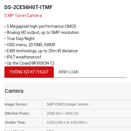
DS-2CE56H0T-ITMF
5 MP Turret Camera
• 5 Megapixel high-performance CMOS
• Analog HD output, up to 5MP resolution
• True Day/Night
• OSD menu, 2D DNR, DWDR
• EXIR technology, up to 20m IR distance
• IP67 weatherproof
• Up the Coax(HIKVISION-C)
THÔNG SỐ KỸ THUẬT
BÌNH LUẬN
Camera
Image Sensor:
5MP CMOS Image Sensor
Effective Pixels:
2560 (H) × 1944 (V)
Shutter Time:
1/25(1/30) s to 1/50,000 s
Lens Mount:
M12