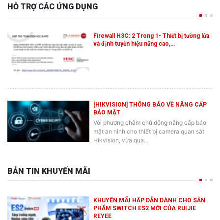
HỖ TRỢ CÁC ỨNG DỤNG
Firewall H3C: 2 Trong 1- Thiết bị tường lửa
và định tuyến hiệu năng cao,…
[HIKVISION] THÔNG BÁO VỀ NÂNG CẤP
BẢO MẬT
Với phương châm chủ động nâng cấp bảo
mật an ninh cho thiết bị camera quan sát
Hikvision, vừa qua…
BẢN TIN KHUYẾN MÃI
KHUYẾN MÃI HẤP DẪN DÀNH CHO SẢN
PHẨM SWITCH ES2 MỚI CỦA RUIJIE
REYEE