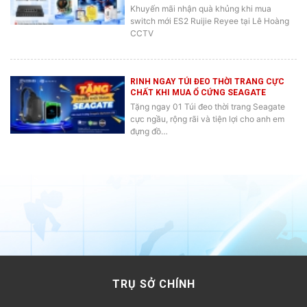
Khuyến mãi nhận quà khủng khi mua
switch mới ES2 Ruijie Reyee tại Lê Hoàng
CCTV
RINH NGAY TÚI ĐEO THỜI TRANG CỰC
CHẤT KHI MUA Ổ CỨNG SEAGATE
Tặng ngay 01 Túi đeo thời trang Seagate
cực ngầu, rộng rãi và tiện lợi cho anh em
đựng đồ…
TRỤ SỞ CHÍNH