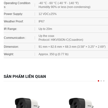
Operating Condition
-40 °C - 60 °C (-40 °F - 140 °F)
s:
Humidity 90% or less (non-condensing)
Power Supply:
12 VDC±25%
Weather Proof:
IP67
IR Range:
Up to 20m
Up the coax
Communication :
Protocol: HIKVISION-C(Coaxitron)
Dimension:
91 mm × 82.6 mm × 68.3 mm (3.58" × 3.25" × 2.69")
Weight:
Approx. 350 g (0.77 lb)
SẢN PHẨM LIÊN QUAN