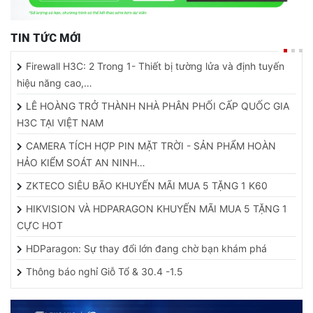
TIN TỨC MỚI
Firewall H3C: 2 Trong 1- Thiết bị tường lửa và định tuyến
hiệu năng cao,…
LÊ HOÀNG TRỞ THÀNH NHÀ PHÂN PHỐI CẤP QUỐC GIA
H3C TẠI VIỆT NAM
CAMERA TÍCH HỢP PIN MẶT TRỜI - SẢN PHẨM HOÀN
HẢO KIỂM SOÁT AN NINH…
ZKTECO SIÊU BÃO KHUYẾN MÃI MUA 5 TẶNG 1 K60
HIKVISION VÀ HDPARAGON KHUYẾN MÃI MUA 5 TẶNG 1
CỰC HOT
HDParagon: Sự thay đổi lớn đang chờ bạn khám phá
Thông báo nghỉ Giỗ Tổ & 30.4 -1.5