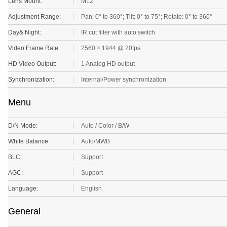
Adjustment Range:
Pan: 0° to 360°; Tilt: 0° to 75°; Rotate: 0° to 360°
Day& Night:
IR cut filter with auto switch
Video Frame Rate:
2560 × 1944 @ 20fps
HD Video Output:
1 Analog HD output
Synchronization:
Internal/Power synchronization
Menu
D/N Mode:
Auto / Color / B/W
White Balance:
Auto/MWB
BLC:
Support
AGC:
Support
Language:
English
General