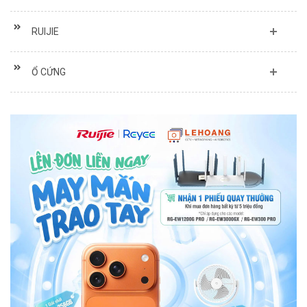
RUIJIE
Ổ CỨNG