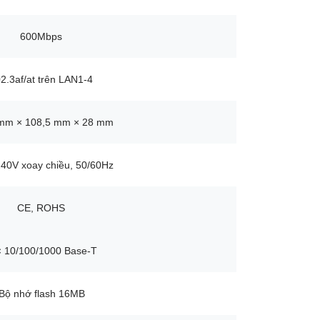
600Mbps
2.3af/at trên LAN1-4
 mm × 108,5 mm × 28 mm
0V xoay chiều, 50/60Hz
CE, ROHS
× 10/100/1000 Base-T
Bộ nhớ flash 16MB
100