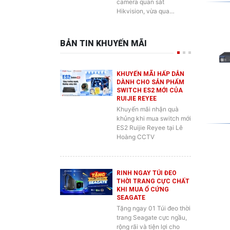
BẢN TIN KHUYẾN MÃI
KHUYẾN MÃI HẤP DẪN
DÀNH CHO SẢN PHẨM
SWITCH ES2 MỚI CỦA
RUIJIE REYEE
Khuyến mãi nhận quà
khủng khi mua switch mới
ES2 Ruijie Reyee tại Lê
Hoàng CCTV
RINH NGAY TÚI ĐEO
THỜI TRANG CỰC CHẤT
KHI MUA Ổ CỨNG
SEAGATE
Tặng ngay 01 Túi đeo thời
trang Seagate cực ngầu,
rộng rãi và tiện lợi cho
anh em đựng đồ…