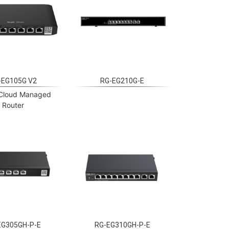
-EG105G V2
RG-EG210G-E
Cloud Managed
Router
EG305GH-P-E
RG-EG310GH-P-E