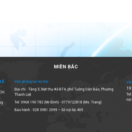
MIỀN BẮC
LÊ
Văn phòng tại Hà Nội
Văn
19
Địa chỉ : Tầng 3, biệt thự A3-BT4, phố Tưởng Dân Bảo, Phường
Chí
Tel
Thanh Liệt
nội
Tel: 0968 190 782 (Mr Bình) - 0779722818 (Ms. Trang)
 Kỹ
Bảo hành : 028 3981 2099 – Số nội bộ 409