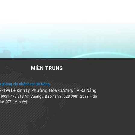
MIỀN TRUNG
 phòng chi nhánh tại Đà Nẵng
Phường Hòa Cường
7-199 Lê Đình Lý,
, TP. Đà Nẵng
: 0931.473.818 Mr. Vương , Bảo hành : 028 3981 2099 – Số
 bộ 407 ( Mrs Vy)