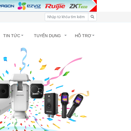
TIN TỨC
TUYỂN DỤNG
HỖ TRỢ