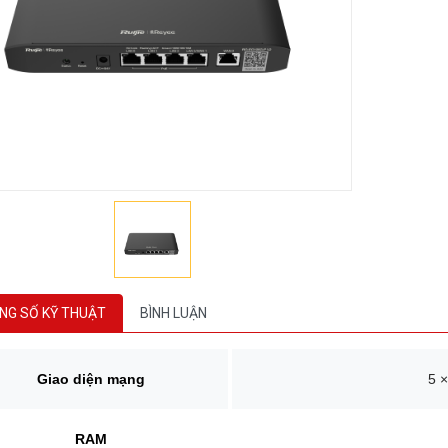
NG SỐ KỸ THUẬT
BÌNH LUẬN
Giao diện mạng
5 
RAM