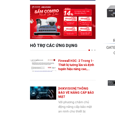
HỖ TRỢ CÁC ỨNG DỤNG
GAT
Firewall H3C: 2 Trong 1-
Thiết bị tường lửa và định
tuyến hiệu năng cao,…
[HIKVISION] THÔNG
BÁO VỀ NÂNG CẤP BẢO
MẬT
Với phương châm chủ
động nâng cấp bảo mật
an ninh cho thiết bị
camera quan sát
Hikvision, vừa qua…