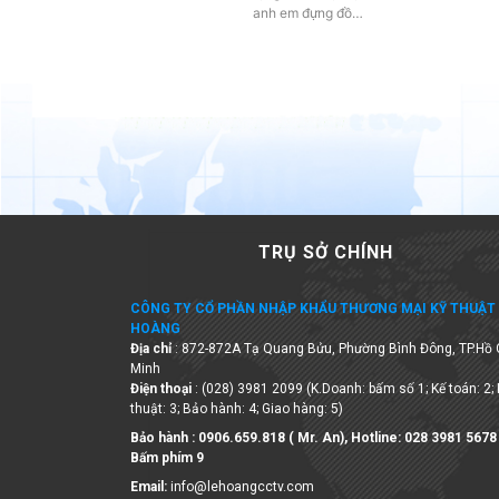
TRỤ SỞ CHÍNH
CÔNG TY CỔ PHẦN NHẬP KHẨU THƯƠNG MẠI KỸ THUẬT 
HOÀNG
Địa chỉ
: 872-872A Tạ Quang Bửu, Phường Bình Đông, TP.Hồ 
Minh
Điện thoại
: (028) 3981 2099 (K.Doanh: bấm số 1; Kế toán: 2;
thuật: 3; Bảo hành: 4; Giao hàng: 5)
Bảo hành : 0906.659.818 ( Mr. An), Hotline:
028 3981 5678
Bấm phím 9
Email:
info@lehoangcctv.com
Đặt hàng hoặc đăng ký đại lý
:
Zalo
0903 745 818 - Kinh Doanh