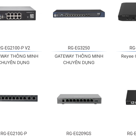
RG-EG2100-P V2
RG-EG3250
RG
EWAY THÔNG MINH
GATEWAY THÔNG MINH
Reyee 
CHUYÊN DỤNG
CHUYÊN DỤNG
RG-EG210G-P
RG-EG209GS
RG-