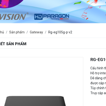
chủ
Sản phẩm
Gateway
Rg-eg105g-p v2
TIẾT SẢN PHẨM
RG-EG1
Cấu hình t
Hỗ trợ int
Dễ dàng c
được cập n
Tùy chỉnh 
Truy cập an