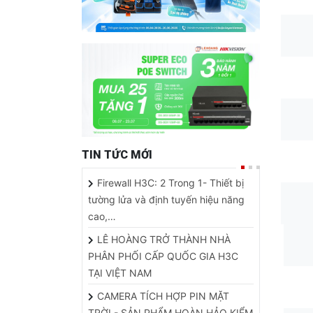
TIN TỨC MỚI
Firewall H3C: 2 Trong 1- Thiết bị
tường lửa và định tuyến hiệu năng
cao,…
LÊ HOÀNG TRỞ THÀNH NHÀ
PHÂN PHỐI CẤP QUỐC GIA H3C
TẠI VIỆT NAM
CAMERA TÍCH HỢP PIN MẶT
TRỜI - SẢN PHẨM HOÀN HẢO KIỂM
Ngườ
SOÁT AN NINH…