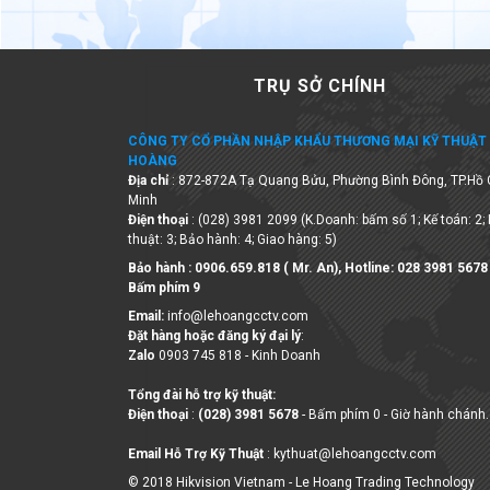
TRỤ SỞ CHÍNH
CÔNG TY CỔ PHẦN NHẬP KHẨU THƯƠNG MẠI KỸ THUẬT 
HOÀNG
Địa chỉ
: 872-872A Tạ Quang Bửu, Phường Bình Đông, TP.Hồ 
Minh
Điện thoại
: (028) 3981 2099 (K.Doanh: bấm số 1; Kế toán: 2;
thuật: 3; Bảo hành: 4; Giao hàng: 5)
Bảo hành : 0906.659.818 ( Mr. An), Hotline:
028 3981 5678
Bấm phím 9
Email:
info@lehoangcctv.com
Đặt hàng hoặc đăng ký đại lý
:
Zalo
0903 745 818 - Kinh Doanh
Tổng đài hỗ trợ kỹ thuật:
Điện thoại
:
(028) 3981 5678
- Bấm phím 0 - Giờ hành chánh.
Email Hỗ Trợ Kỹ Thuật
: kythuat@lehoangcctv.com
© 2018 Hikvision Vietnam - Le Hoang Trading Technology
Company Limited
Số ĐKKD 0306263327 do Sở KHĐT Tp. HCM cấp ngày