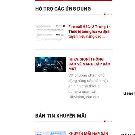
Firewall H3C: 2 Trong 1-
Thiết bị tường lửa và định
tuyến hiệu năng cao,…
[HIKVISION] THÔNG
BÁO VỀ NÂNG CẤP BẢO
MẬT
Với phương châm chủ
động nâng cấp bảo mật
an ninh cho thiết bị
camera quan sát
G
ener
Hikvision, vừa qua…
BẢN TIN KHUYẾN MÃI
KHUYẾN MÃI HẤP DẪN
SẢN 
DÀNH CHO SẢN PHẨM
SWITCH ES2 MỚI CỦA