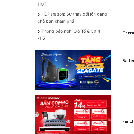
HDParagon: Sự thay đổi lớn đang
chờ bạn khám phá
Thông báo nghỉ Giỗ Tổ & 30.4
T
her
-1.5
B
atte
F
unct
HỖ TRỢ CÁC ỨNG DỤNG