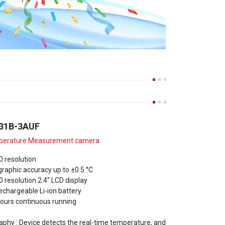
31B-3AUF
perature Measurement camera
0 resolution
aphic accuracy up to ±0.5 °C
 resolution 2.4’’ LCD display
rechargeable Li-ion battery
hours continuous running
hy : Device detects the real-time temperature, and
on the screen.