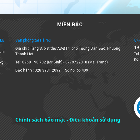
MIỀN BẮC
LÊ
Văn phòng tại Hà Nội
Văn
19
Địa chỉ : Tầng 3, biệt thự A3-BT4, phố Tưởng Dân Bảo, Phường
Chí
Tel
Thanh Liệt
nội
Tel: 0968 190 782 (Mr Bình) - 0779722818 (Ms. Trang)
 Kỹ
Bảo hành : 028 3981 2099 – Số nội bộ 409
Chính sách bảo mật
-
Điều khoản sử dụng