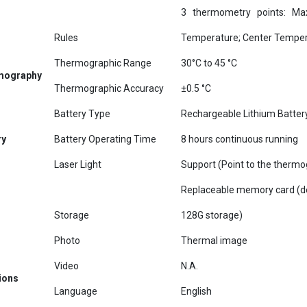
Rules
Temperature; Center Tempe
Thermographic Range
30°C to 45 °C
mography
Thermographic Accuracy
±0.5 °C
Battery Type
Rechargeable Lithium Batter
ry
Battery Operating Time
8 hours continuous running
Laser Light
Support (Point to the thermo
Replaceable memory card (de
Storage
128G storage)
Photo
Thermal image
Video
N.A.
ions
Language
English
Power
3.7 V DC/0.4 A