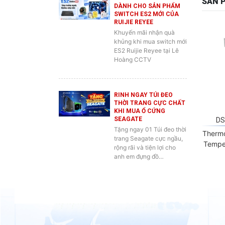
RUIJIE REYEE
Khuyến mãi nhận quà
khủng khi mua switch mới
ES2 Ruijie Reyee tại Lê
Hoàng CCTV
RINH NGAY TÚI ĐEO
THỜI TRANG CỰC CHẤT
KHI MUA Ổ CỨNG
SEAGATE
DS
Tặng ngay 01 Túi đeo thời
Thermo
trang Seagate cực ngầu,
Tempe
rộng rãi và tiện lợi cho
anh em đựng đồ…