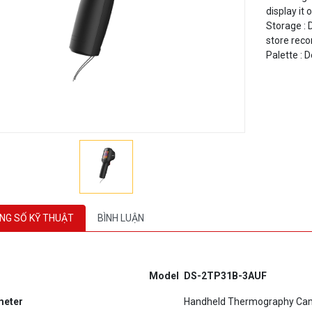
Storage : 
store reco
Palette : 
NG SỐ KỸ THUẬT
BÌNH LUẬN
Model
D
S-2TP31B-3AUF
meter
Handheld Thermography Ca
Image sensor
Uncooled Focal Plane Arrays