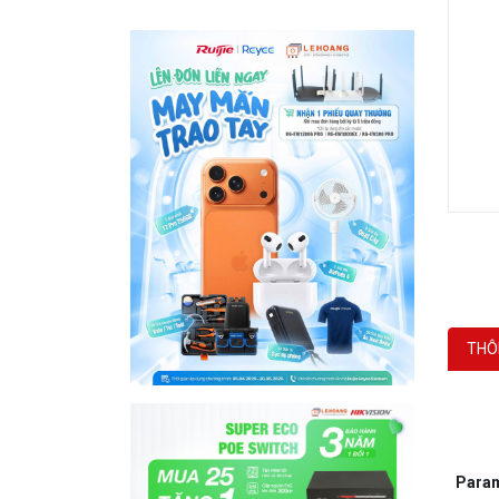
THÔ
P
ara