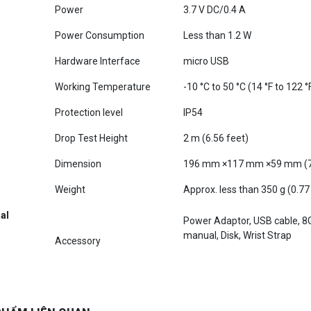
Power Consumption
Less than 1.2 W
Hardware Interface
micro USB
Working Temperature
-10 °C to 50 °C (14 °F to 122 °
Protection level
IP54
Drop Test Height
2 m (6.56 feet)
Dimension
196 mm ×117 mm ×59 mm (7.7 ″
Weight
Approx. less than 350 g (0.77 
al
Power Adaptor, USB cable, 8
manual, Disk, Wrist Strap
Accessory
PHẨM LIÊN QUAN