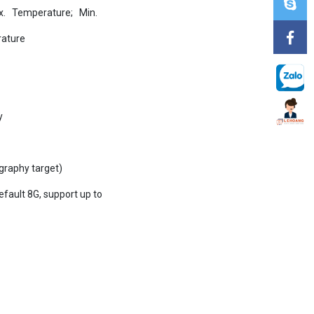
rature
y
graphy target)
fault 8G, support up to