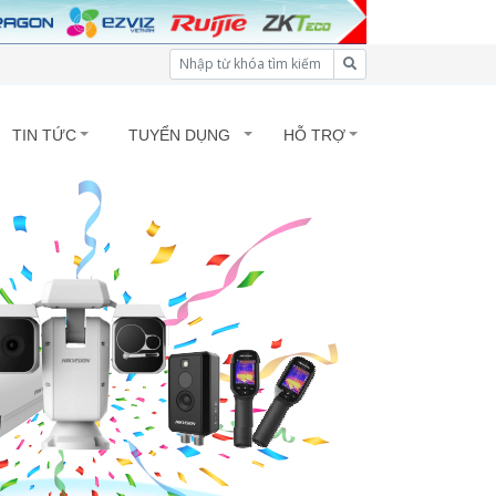
TIN TỨC
TUYỂN DỤNG
HỖ TRỢ