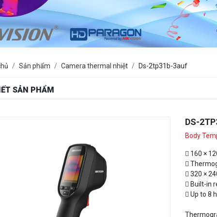
chủ
Sản phẩm
Camera thermal nhiệt
Ds-2tp31b-3auf
TIẾT SẢN PHẨM
DS-2TP
Body Tem
 160 × 12
 Thermogr
 320 × 240
 Built-in 
 Up to 8 
Thermograp
display it 