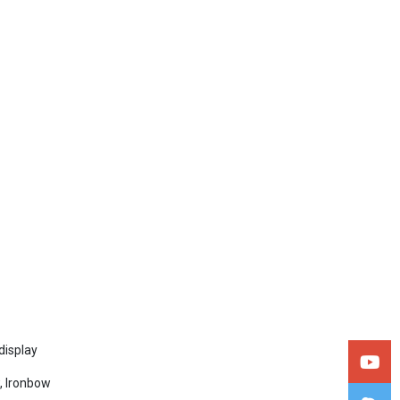
display
, Ironbow
. Temperature; Min.