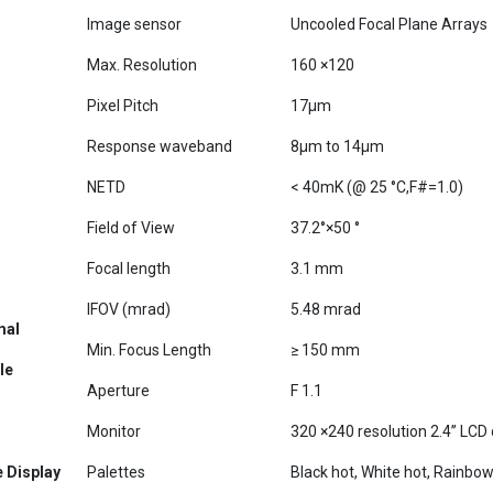
Max. Resolution
160 ×120
Pixel Pitch
17μm
Response waveband
8μm to 14μm
NETD
< 40mK (@ 25 °C,F#=1.0)
Field of View
37.2°×50 °
Focal length
3.1 mm
IFOV (mrad)
5.48 mrad
mal
Min. Focus Length
≥ 150 mm
le
Aperture
F 1.1
Monitor
320 ×240 resolution 2.4’’ LCD 
 Display
Palettes
Black hot, White hot, Rainbow
3 thermometry points: Max