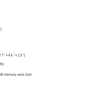
F)
 × 4.6 ″ × 2.3 ″)
lb)
GB memory card, User