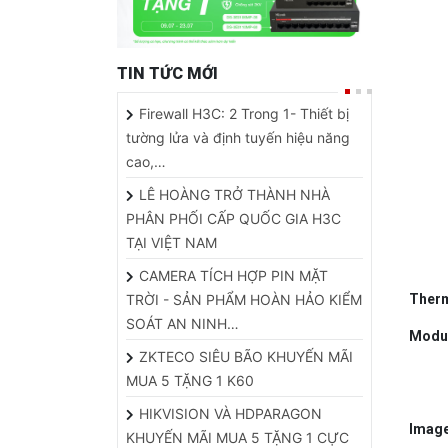
TIN TỨC MỚI
Firewall H3C: 2 Trong 1- Thiết bị
tường lửa và định tuyến hiệu năng
cao,…
LÊ HOÀNG TRỞ THÀNH NHÀ
PHÂN PHỐI CẤP QUỐC GIA H3C
TẠI VIỆT NAM
CAMERA TÍCH HỢP PIN MẶT
TRỜI - SẢN PHẨM HOÀN HẢO KIỂM
T
her
SOÁT AN NINH…
Modu
ZKTECO SIÊU BÃO KHUYẾN MÃI
MUA 5 TẶNG 1 K60
HIKVISION VÀ HDPARAGON
Image
KHUYẾN MÃI MUA 5 TẶNG 1 CỰC
HOT