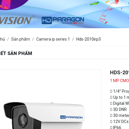
chủ
Sản phẩm
Camera ip series 1
Hds-2010irp3
TIẾT SẢN PHẨM
HDS-20
1 MP CMOS
 1/4” Pr
 Up to 1 
 Digital 
 3D DNR
 30 meter
 12V DC±
 IP66