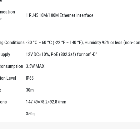
ication
1 RJ45 10M/100M Ethernet interface
ce
ng Conditions
-30 °C – 60 °C (-22 °F – 140 °F), Humidity 95% or less (non-co
upply
12V DC±10%, PoE (802.3af) for non”-D”
Consumption
3.5W MAX
ion Level
IP66
e
30m
ions
147.49×78.2×92.87mm
350g
PHẨM LIÊN QUAN