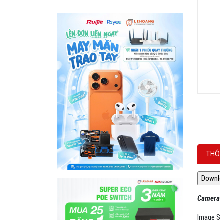
THÔ
Camera
Image 
Min. Ill