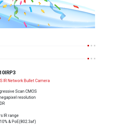
10IRP3
 IR Network Bullet Camera
ogressive Scan CMOS
megapixel resolution
WDR
s IR range
10% & PoE(802.3af)