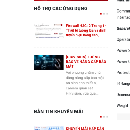
Commun
Interfa
Firewall H3C: 2 Trong 1-
General
Thiết bị tường lửa và định
tuyến hiệu năng cao,…
Operati
Power S
[HIKVISION] THÔNG
Power 
BÁO VỀ NÂNG CẤP BẢO
MẬT
Protect
Với phương châm chủ
động nâng cấp bảo mật
an ninh cho thiết bị
IR Rang
camera quan sát
Hikvision, vừa qua…
Dimens
Weight
BẢN TIN KHUYẾN MÃI
KHUYẾN MÃI HẤP DẪN
SẢN 
DÀNH CHO SẢN PHẨM
SWITCH ES2 MỚI CỦA