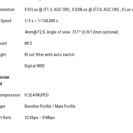
 Speed
1/3 s ~ 1/100,000 s
4mm@ F2.0, Angle of view: 73.1° (6/8/12mm optional)
ount
M12
ight
IR cut filter with auto switch
Digital WDR
ssion
d
Compression
H.264/MJPEG
ype
Baseline Profile / Main Profile
it Rate
32 Kbps – 8 Mbps
solution
1280 × 720