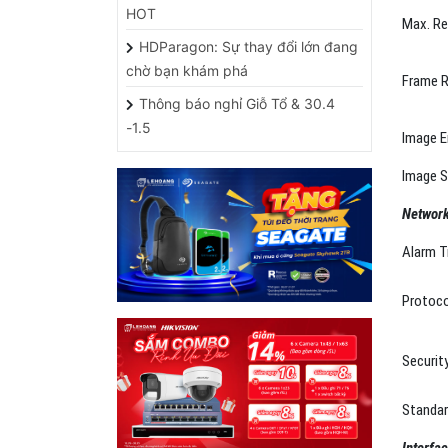
HDParagon: Sự thay đổi lớn đang
chờ bạn khám phá
Frame 
Thông báo nghỉ Giỗ Tổ & 30.4
-1.5
Image 
Image S
Networ
Alarm T
Protoco
Securit
Standa
Interfa
HỖ TRỢ CÁC ỨNG DỤNG