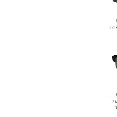
2.0
2 
N