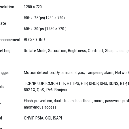
50Hz: 25fps(1280 × 720)
Rate
60Hz: 30fps (1280 × 720 )
Enhancement
BLC/3D DNR
etting
Rotate Mode, Saturation, Brightness, Contrast, Sharpness adj
k
rigger
Motion detection, Dynamic analysis, Tampering alarm, Network 
TCP/IP, UDP, ICMP, HTTP, HTTPS, FTP, DHCP, DNS, DDNS, RTP,
ls
802.1X, QoS, IPv6, Bonjour
Flash-prevention, dual stream, heartbeat, mirror, password prot
y
anonymous access
rd
ONVIF, PSIA, CGI, ISAPI
ce