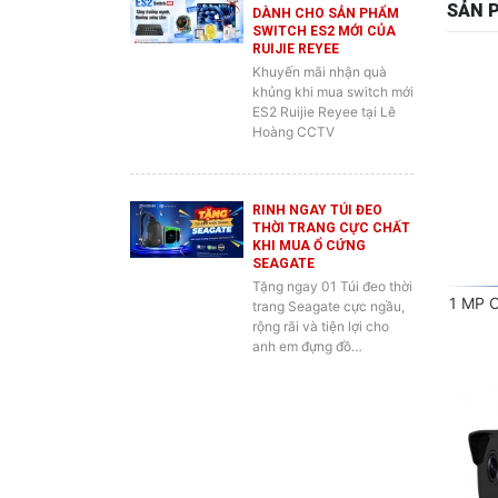
RUIJIE REYEE
Khuyến mãi nhận quà
khủng khi mua switch mới
ES2 Ruijie Reyee tại Lê
Hoàng CCTV
RINH NGAY TÚI ĐEO
THỜI TRANG CỰC CHẤT
KHI MUA Ổ CỨNG
SEAGATE
Tặng ngay 01 Túi đeo thời
1 MP 
trang Seagate cực ngầu,
rộng rãi và tiện lợi cho
anh em đựng đồ…