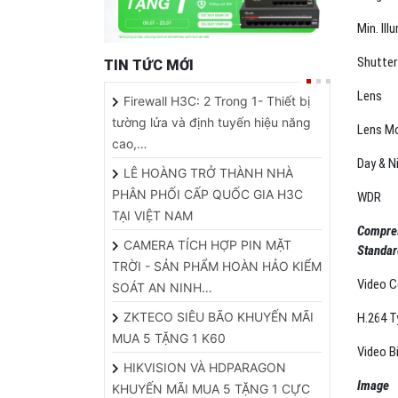
Shutter
TIN TỨC MỚI
Lens
Firewall H3C: 2 Trong 1- Thiết bị
tường lửa và định tuyến hiệu năng
Lens M
cao,…
Day & N
LÊ HOÀNG TRỞ THÀNH NHÀ
PHÂN PHỐI CẤP QUỐC GIA H3C
WDR
TẠI VIỆT NAM
Compre
CAMERA TÍCH HỢP PIN MẶT
Standar
TRỜI - SẢN PHẨM HOÀN HẢO KIỂM
Video 
SOÁT AN NINH…
ZKTECO SIÊU BÃO KHUYẾN MÃI
H.264 T
MUA 5 TẶNG 1 K60
Video B
HIKVISION VÀ HDPARAGON
Image
KHUYẾN MÃI MUA 5 TẶNG 1 CỰC
HOT
Max. Re