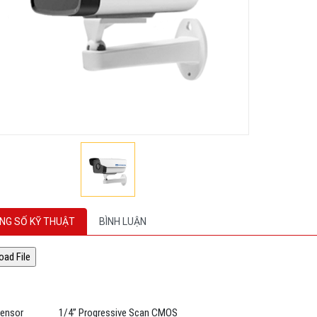
NG SỐ KỸ THUẬT
BÌNH LUẬN
Sensor
1/4’’ Progressive Scan CMOS
umination
0.01Lux @ (F1.2, AGC ON) , 0.028Lux @ (F2.0, AGC ON) , 0 Lux 