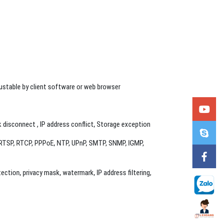
ustable by client software or web browser
disconnect , IP address conflict, Storage exception
 RTSP, RTCP, PPPoE, NTP, UPnP, SMTP, SNMP, IGMP,
ection, privacy mask, watermark, IP address filtering,