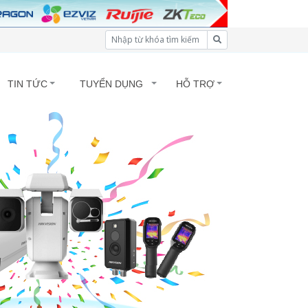
TIN TỨC
TUYỂN DỤNG
HỖ TRỢ