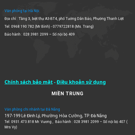
Văn phòng tại Hà Nội
Địa chỉ : Tầng 3, biệt thự A3-BT4, phố Tưởng Dân Bảo, Phường Thanh Liệt
Tel: 0968 190 782 (Mr Bình) - 0779722818 (Ms. Trang)
Bảo hành : 028 3981 2099 – Số nội bộ 409
Chính sách bảo mật
-
Điều khoản sử dụng
MIỀN TRUNG
Văn phòng chi nhánh tại Đà Nẵng
Phường Hòa Cường
197-199 Lê Đình Lý,
, TP. Đà Nẵng
Tel: 0931.473.818 Mr. Vương , Bảo hành : 028 3981 2099 – Số nội bộ 407 (
Mrs Vy)