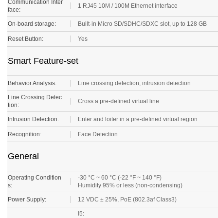
face:
On-board storage:
Built-in Micro SD/SDHC/SDXC slot, up to 128 GB
Reset Button:
Yes
Smart Feature-set
Behavior Analysis:
Line crossing detection, intrusion detection
Line Crossing Detec
Cross a pre-defined virtual line
tion:
Intrusion Detection:
Enter and loiter in a pre-defined virtual region
Recognition:
Face Detection
General
Operating Condition
-30 °C ~ 60 °C (-22 °F ~ 140 °F)
s:
Humidity 95% or less (non-condensing)
Power Supply:
12 VDC ± 25%, PoE (802.3af Class3)
I5:
12 VDC, 0.7 A, max. 7.5W