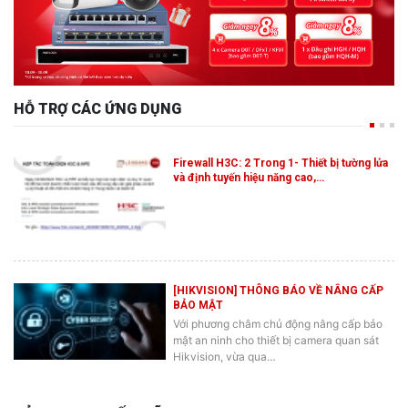
HỖ TRỢ CÁC ỨNG DỤNG
Firewall H3C: 2 Trong 1- Thiết bị tường lửa
và định tuyến hiệu năng cao,…
[HIKVISION] THÔNG BÁO VỀ NÂNG CẤP
BẢO MẬT
Với phương châm chủ động nâng cấp bảo
mật an ninh cho thiết bị camera quan sát
Hikvision, vừa qua…
BẢN TIN KHUYẾN MÃI