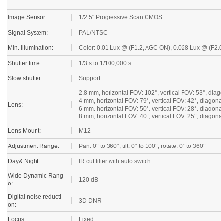
Image Sensor:
1/2.5" Progressive Scan CMOS
Signal System:
PAL/NTSC
Min. Illumination:
Color: 0.01 Lux @ (F1.2, AGC ON), 0.028 Lux @ (F2.0
Shutter time:
1/3 s to 1/100,000 s
Slow shutter:
Support
2.8 mm, horizontal FOV: 102°, vertical FOV: 53°, dia
4 mm, horizontal FOV: 79°, vertical FOV: 42°, diagon
Lens:
6 mm, horizontal FOV: 50°, vertical FOV: 28°, diagon
8 mm, horizontal FOV: 40°, vertical FOV: 25°, diagon
Lens Mount:
M12
Adjustment Range:
Pan: 0° to 360°, tilt: 0° to 100°, rotate: 0° to 360°
Day& Night:
IR cut filter with auto switch
Wide Dynamic Rang
120 dB
e:
Digital noise reducti
3D DNR
on:
Focus:
Fixed