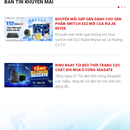
KHUYẾN MÃI HẤP DẪN DÀNH CHO SẢN
PHẨM SWITCH ES2 MỚI CỦA RUIJIE
REYEE
Khuyến mãi nhận quà khủng khi mua
switch mới ES2 Ruijie Reyee tại Lê Hoàng
CCTV
RINH NGAY TÚI ĐEO THỜI TRANG CỰC
CHẤT KHI MUA Ổ CỨNG SEAGATE
Tặng ngay 01 Túi đeo thời trang Seagate
cực ngầu, rộng rãi và tiện lợi cho anh em
đựng đồ…