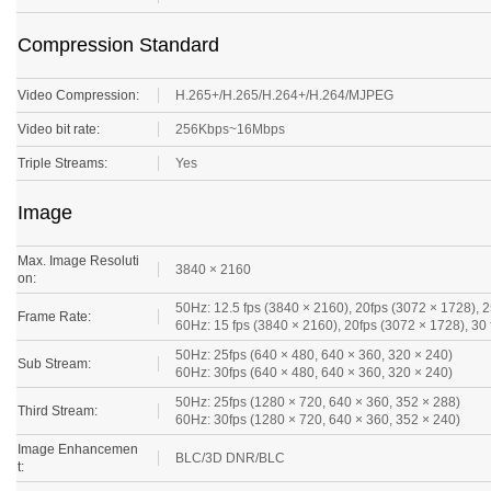
Compression Standard
Video Compression:
H.265+/H.265/H.264+/H.264/MJPEG
Video bit rate:
256Kbps~16Mbps
Triple Streams:
Yes
Image
Max. Image Resoluti
3840 × 2160
on:
50Hz: 12.5 fps (3840 × 2160), 20fps (3072 × 1728), 
Frame Rate:
60Hz: 15 fps (3840 × 2160), 20fps (3072 × 1728), 30
50Hz: 25fps (640 × 480, 640 × 360, 320 × 240)
Sub Stream:
60Hz: 30fps (640 × 480, 640 × 360, 320 × 240)
50Hz: 25fps (1280 × 720, 640 × 360, 352 × 288)
Third Stream:
60Hz: 30fps (1280 × 720, 640 × 360, 352 × 240)
Image Enhancemen
BLC/3D DNR/BLC
t:
Image Settings:
Saturation, Brightness, Contrast , Hue, Sharpness, 