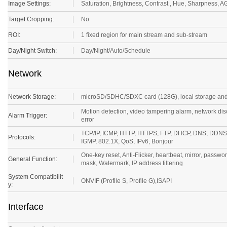
Target Cropping:
No
ROI:
1 fixed region for main stream and sub-stream
Day/Night Switch:
Day/Night/Auto/Schedule
Network
Network Storage:
microSD/SDHC/SDXC card (128G), local storage a
Motion detection, video tampering alarm, network disc
Alarm Trigger:
error
TCP/IP, ICMP, HTTP, HTTPS, FTP, DHCP, DNS, DDNS
Protocols:
IGMP, 802.1X, QoS, IPv6, Bonjour
One-key reset, Anti-Flicker, heartbeat, mirror, passwo
General Function:
mask, Watermark, IP address filtering
System Compatibilit
ONVIF (Profile S, Profile G),ISAPI
y:
Interface
Communication Inter
1 RJ45 10M / 100M Ethernet interface