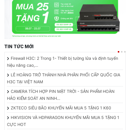
TIN TỨC MỚI
Firewall H3C: 2 Trong 1- Thiết bị tường lửa và định tuyến
hiệu năng cao,…
LÊ HOÀNG TRỞ THÀNH NHÀ PHÂN PHỐI CẤP QUỐC GIA
H3C TẠI VIỆT NAM
CAMERA TÍCH HỢP PIN MẶT TRỜI - SẢN PHẨM HOÀN
HẢO KIỂM SOÁT AN NINH…
ZKTECO SIÊU BÃO KHUYẾN MÃI MUA 5 TẶNG 1 K60
HIKVISION VÀ HDPARAGON KHUYẾN MÃI MUA 5 TẶNG 1
CỰC HOT