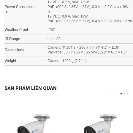
Power Consumptio
PoE: (802.3af, 36V to 57V), 0.3 A to 0.2 A, max. 9W
n:
I8:
12 VDC, 0.9 A, max. 11W
PoE: (802.3af, 36V to 57V), 0.4 A to 0.2 A, max. 12.9
Weather Proof:
IP67
IR Range:
up to 80 m
Camera: Φ 104.8 × 299.7 mm (Φ 4.1" × 11.8")
Dimensions:
Package: 386 × 156 × 155 mm (15.2" × 6.1" × 6.1")
Weight:
Camera: 1200 g (2.7 lb.)
SẢN PHẨM LIÊN QUAN