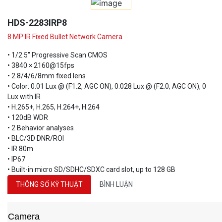
HDS-2283IRP8
8 MP IR Fixed Bullet Network Camera
• 1/2.5" Progressive Scan CMOS
• 3840 × 2160@15fps
• 2.8/4/6/8mm fixed lens
• Color: 0.01 Lux @ (F1.2, AGC ON), 0.028 Lux @ (F2.0, AGC ON), 0
Lux with IR
• H.265+, H.265, H.264+, H.264
• 120dB WDR
• 2 Behavior analyses
• BLC/3D DNR/ROI
• IR 80m
• IP67
• Built-in micro SD/SDHC/SDXC card slot, up to 128 GB
THÔNG SỐ KỸ THUẬT
BÌNH LUẬN
Camera