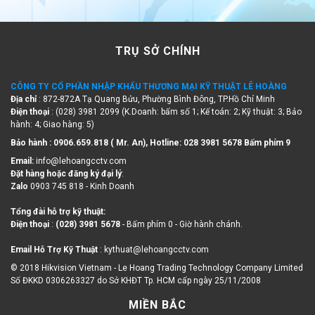
TRỤ SỞ CHÍNH
CÔNG TY CỔ PHẦN NHẬP KHẨU THƯƠNG MẠI KỸ THUẬT LÊ HOÀNG
Địa chỉ
: 872-872A Tạ Quang Bửu, Phường Bình Đông, TP.Hồ Chí Minh
Điện thoại
: (028) 3981 2099 (K.Doanh: bấm số 1; Kế toán: 2; Kỹ thuật: 3; Bảo
hành: 4; Giao hàng: 5)
Bảo hành : 0906.659.818 ( Mr. An), Hotline:
028 3981 5678 Bấm phím 9
Email:
info@lehoangcctv.com
Đặt hàng hoặc đăng ký đại lý
:
Zalo
0903 745 818 - Kinh Doanh
Tổng đài hỗ trợ kỹ thuật:
Điện thoại
:
(028) 3981 5678
- Bấm phím 0 - Giờ hành chánh.
Email Hỗ Trợ Kỹ Thuật
: kythuat@lehoangcctv.com
© 2018 Hikvision Vietnam - Le Hoang Trading Technology Company Limited
Số ĐKKD 0306263327 do Sở KHĐT Tp. HCM cấp ngày 25/11/2008
MIỀN BẮC