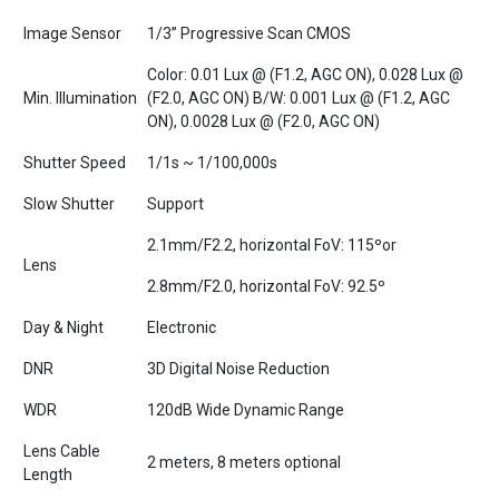
Image Sensor
1/3’’ Progressive Scan CMOS
Color: 0.01 Lux @ (F1.2, AGC ON), 0.028 Lux @
Min. Illumination
(F2.0, AGC ON) B/W: 0.001 Lux @ (F1.2, AGC
ON), 0.0028 Lux @ (F2.0, AGC ON)
Shutter Speed
1/1s ~ 1/100,000s
Slow Shutter
Support
2.1mm/F2.2, horizontal FoV: 115ºor
Lens
2.8mm/F2.0, horizontal FoV: 92.5º
Day & Night
Electronic
DNR
3D Digital Noise Reduction
WDR
120dB Wide Dynamic Range
Lens Cable
2 meters, 8 meters optional
Length