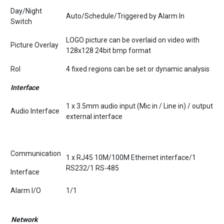
Day/Night
Auto/Schedule/Triggered by Alarm In
Switch
LOGO picture can be overlaid on video with
Picture Overlay
128x128 24bit bmp format
RoI
4 fixed regions can be set or dynamic analysis
Interface
1 x 3.5mm audio input (Mic in / Line in) / output
Audio Interface
external interface
Communication
1 x RJ45 10M/100M Ethernet interface/1
RS232/1 RS-485
Interface
Alarm I/O
1/1
Network