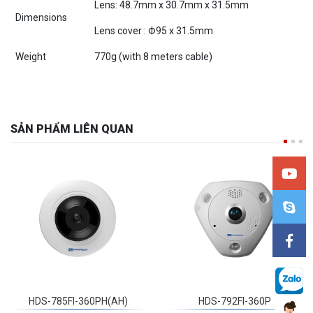
Dimensions
Lens cover : Φ95 x 31.5mm
Weight
770g (with 8 meters cable)
SẢN PHẨM LIÊN QUAN
HDS-785FI-360PH(AH)
HDS-792FI-360P
5 MP Network Fisheye
12MP Fisheye Network