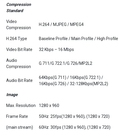
Compression
Standard
Video
H.264 / MJPEG / MPEG4
Compression
H.264 Type
Baseline Profile / Main Profile / High Profile
Video Bit Rate
32 Kbps – 16 Mbps
Audio
G.711/G.722.1/G.726/MP2L2
Compression
64Kbps(G.711) / 16Kbps(G.722.1) /
Audio Bit Rate
16Kbps(G.726) / 32-128Kbps(MP2L2)
Image
Max. Resolution
1280 x 960
Frame Rate
50Hz: 25fps(1280 x 960), (1280 x 720)
(main stream)
60Hz: 30fps (1280 x 960), (1280 x 720)