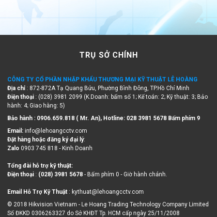
TRỤ SỞ CHÍNH
CÔNG TY CỔ PHẦN NHẬP KHẨU THƯƠNG MẠI KỸ THUẬT LÊ HOÀNG
Địa chỉ
: 872-872A Tạ Quang Bửu, Phường Bình Đông, TP.Hồ Chí Minh
Điện thoại
: (028) 3981 2099 (K.Doanh: bấm số 1; Kế toán: 2; Kỹ thuật: 3; Bảo
hành: 4; Giao hàng: 5)
Bảo hành : 0906.659.818 ( Mr. An), Hotline:
028 3981 5678 Bấm phím 9
Email:
info@lehoangcctv.com
Đặt hàng hoặc đăng ký đại lý
:
Zalo
0903 745 818 - Kinh Doanh
Tổng đài hỗ trợ kỹ thuật:
Điện thoại
:
(028) 3981 5678
- Bấm phím 0 - Giờ hành chánh.
Email Hỗ Trợ Kỹ Thuật
: kythuat@lehoangcctv.com
© 2018 Hikvision Vietnam - Le Hoang Trading Technology Company Limited
Số ĐKKD 0306263327 do Sở KHĐT Tp. HCM cấp ngày 25/11/2008