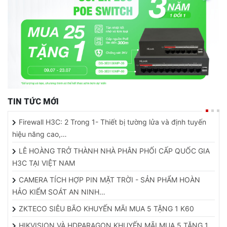
TIN TỨC MỚI
Firewall H3C: 2 Trong 1- Thiết bị tường lửa và định tuyến
hiệu năng cao,…
LÊ HOÀNG TRỞ THÀNH NHÀ PHÂN PHỐI CẤP QUỐC GIA
H3C TẠI VIỆT NAM
CAMERA TÍCH HỢP PIN MẶT TRỜI - SẢN PHẨM HOÀN
HẢO KIỂM SOÁT AN NINH…
ZKTECO SIÊU BÃO KHUYẾN MÃI MUA 5 TẶNG 1 K60
HIKVISION VÀ HDPARAGON KHUYẾN MÃI MUA 5 TẶNG 1