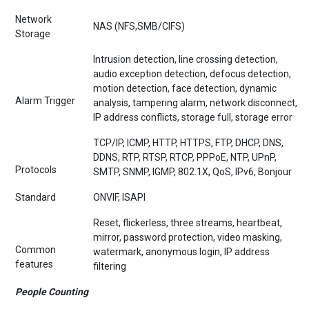
Network
NAS (NFS,SMB/CIFS)
Storage
Intrusion detection, line crossing detection,
audio exception detection, defocus detection,
motion detection, face detection, dynamic
Alarm Trigger
analysis, tampering alarm, network disconnect,
IP address conflicts, storage full, storage error
TCP/IP, ICMP, HTTP, HTTPS, FTP, DHCP, DNS,
DDNS, RTP, RTSP, RTCP, PPPoE, NTP, UPnP,
Protocols
SMTP, SNMP, IGMP, 802.1X, QoS, IPv6, Bonjour
Standard
ONVIF, ISAPI
Reset, flickerless, three streams, heartbeat,
mirror, password protection, video masking,
Common
watermark, anonymous login, IP address
features
filtering
P
eople Counting
People entering and exiting data can be