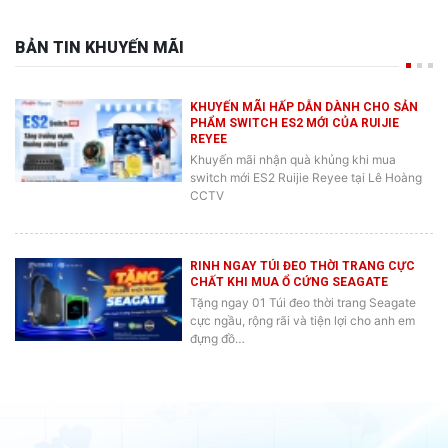
BẢN TIN KHUYẾN MÃI
KHUYẾN MÃI HẤP DẪN DÀNH CHO SẢN
PHẨM SWITCH ES2 MỚI CỦA RUIJIE
REYEE
Khuyến mãi nhận quà khủng khi mua
switch mới ES2 Ruijie Reyee tại Lê Hoàng
CCTV
RINH NGAY TÚI ĐEO THỜI TRANG CỰC
CHẤT KHI MUA Ổ CỨNG SEAGATE
Tặng ngay 01 Túi đeo thời trang Seagate
cực ngầu, rộng rãi và tiện lợi cho anh em
đựng đồ…