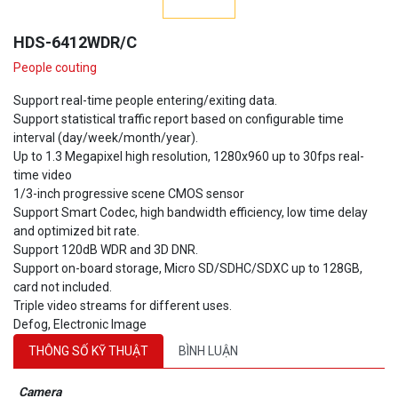
HDS-6412WDR/C
People couting
Support real-time people entering/exiting data.
Support statistical traffic report based on configurable time
interval (day/week/month/year).
Up to 1.3 Megapixel high resolution, 1280x960 up to 30fps real-
time video
1/3-inch progressive scene CMOS sensor
Support Smart Codec, high bandwidth efficiency, low time delay
and optimized bit rate.
Support 120dB WDR and 3D DNR.
Support on-board storage, Micro SD/SDHC/SDXC up to 128GB,
card not included.
Triple video streams for different uses.
Defog, Electronic Image
THÔNG SỐ KỸ THUẬT
BÌNH LUẬN
Camera