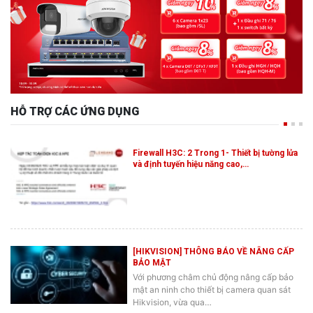
HỖ TRỢ CÁC ỨNG DỤNG
Firewall H3C: 2 Trong 1- Thiết bị tường lửa
và định tuyến hiệu năng cao,…
[HIKVISION] THÔNG BÁO VỀ NÂNG CẤP
BẢO MẬT
Với phương châm chủ động nâng cấp bảo
mật an ninh cho thiết bị camera quan sát
Hikvision, vừa qua…