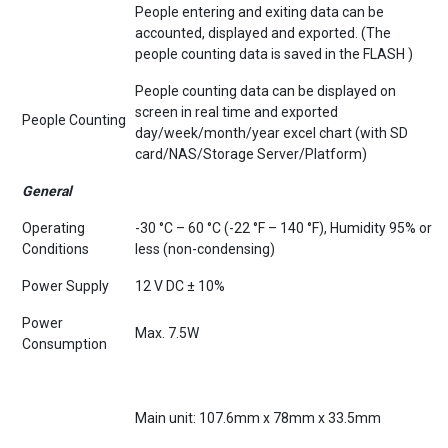
accounted, displayed and exported. (The
people counting data is saved in the FLASH )
People counting data can be displayed on
screen in real time and exported
People Counting
day/week/month/year excel chart (with SD
card/NAS/Storage Server/Platform)
G
eneral
Operating
-30 °C – 60 °C (-22 °F – 140 °F), Humidity 95% or
Conditions
less (non-condensing)
Power Supply
12 V DC ± 10%
Power
Max. 7.5W
Consumption
Main unit: 107.6mm x 78mm x 33.5mm
Lens: 48.7mm x 30.7mm x 31.5mm