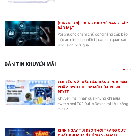
[HIKVISION] THÔNG BÁO VỀ NÂNG CẤP
BẢO MẬT
Với phương châm chủ động nâng cấp bảo
mật an ninh cho thiết bị camera quan sát
Hikvision, vừa qua…
BẢN TIN KHUYẾN MÃI
KHUYẾN MÃI HẤP DẪN DÀNH CHO SẢN
PHẨM SWITCH ES2 MỚI CỦA RUIJIE
REYEE
Khuyến mãi nhận quà khủng khi mua
switch mới ES2 Ruijie Reyee tại Lê Hoàng
CCTV
RINH NGAY TÚI ĐEO THỜI TRANG CỰC
CHẤT KHI MUA Ổ CỨNG SEAGATE