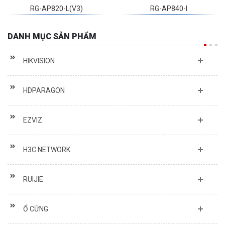
RG-AP820-L(V3)
RG-AP840-I
DANH MỤC SẢN PHẨM
HIKVISION
HDPARAGON
EZVIZ
H3C NETWORK
RUIJIE
Ổ CỨNG