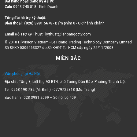
Zalo
0903 745 818 - Kinh Doanh
Tổng đài hỗ trợ kỹ thuật:
Điện thoại
:
(028) 3981 5678
- Bấm phím 0 - Giờ hành chánh.
Email Hỗ Trợ Kỹ Thuật
: kythuat@lehoangcctv.com
© 2018 Hikvision Vietnam - Le Hoang Trading Technology Company Limited
Số ĐKKD 0306263327 do Sở KHĐT Tp. HCM cấp ngày 25/11/2008
MIỀN BẮC
Văn phòng tại Hà Nội
Địa chỉ : Tầng 3, biệt thự A3-BT4, phố Tưởng Dân Bảo, Phường Thanh Liệt
Tel: 0968 190 782 (Mr Bình) - 0779722818 (Ms. Trang)
Bảo hành : 028 3981 2099 – Số nội bộ 409