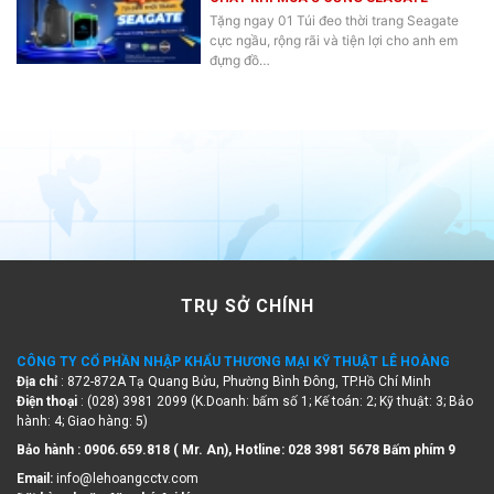
Tặng ngay 01 Túi đeo thời trang Seagate
cực ngầu, rộng rãi và tiện lợi cho anh em
đựng đồ…
TRỤ SỞ CHÍNH
CÔNG TY CỔ PHẦN NHẬP KHẨU THƯƠNG MẠI KỸ THUẬT LÊ HOÀNG
Địa chỉ
: 872-872A Tạ Quang Bửu, Phường Bình Đông, TP.Hồ Chí Minh
Điện thoại
: (028) 3981 2099 (K.Doanh: bấm số 1; Kế toán: 2; Kỹ thuật: 3; Bảo
hành: 4; Giao hàng: 5)
Bảo hành : 0906.659.818 ( Mr. An), Hotline:
028 3981 5678 Bấm phím 9
Email:
info@lehoangcctv.com
Đặt hàng hoặc đăng ký đại lý
: