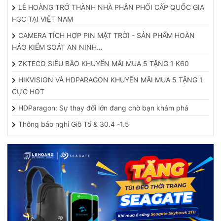
LÊ HOÀNG TRỞ THÀNH NHÀ PHÂN PHỐI CẤP QUỐC GIA
H3C TẠI VIỆT NAM
CAMERA TÍCH HỢP PIN MẶT TRỜI - SẢN PHẨM HOÀN
HẢO KIỂM SOÁT AN NINH…
ZKTECO SIÊU BÃO KHUYẾN MÃI MUA 5 TẶNG 1 K60
HIKVISION VÀ HDPARAGON KHUYẾN MÃI MUA 5 TẶNG 1
CỰC HOT
HDParagon: Sự thay đổi lớn đang chờ bạn khám phá
Thông báo nghỉ Giỗ Tổ & 30.4 -1.5