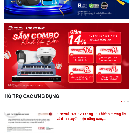
HỖ TRỢ CÁC ỨNG DỤNG
Firewall H3C: 2 Trong 1- Thiết bị tường lửa
và định tuyến hiệu năng cao,…