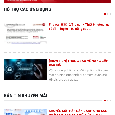
HỖ TRỢ CÁC ỨNG DỤNG
Firewall H3C: 2 Trong 1- Thiết bị tường lửa
và định tuyến hiệu năng cao,…
[HIKVISION] THÔNG BÁO VỀ NÂNG CẤP
BẢO MẬT
Với phương châm chủ động nâng cấp bảo
mật an ninh cho thiết bị camera quan sát
Hikvision, vừa qua…
BẢN TIN KHUYẾN MÃI
KHUYẾN MÃI HẤP DẪN DÀNH CHO SẢN
PHẨM SWITCH ES2 MỚI CỦA RUIJIE