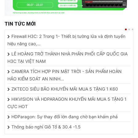
TIN TỨC MỚI
Firewall H3C: 2 Trong 1- Thiết bị tường lửa và định tuyến
hiệu năng cao,…
LÊ HOÀNG TRỞ THÀNH NHÀ PHÂN PHỐI CẤP QUỐC GIA
H3C TẠI VIỆT NAM
CAMERA TÍCH HỢP PIN MẶT TRỜI - SẢN PHẨM HOÀN
HẢO KIỂM SOÁT AN NINH…
ZKTECO SIÊU BÃO KHUYẾN MÃI MUA 5 TẶNG 1 K60
HIKVISION VÀ HDPARAGON KHUYẾN MÃI MUA 5 TẶNG 1
CỰC HOT
HDParagon: Sự thay đổi lớn đang chờ bạn khám phá
Thông báo nghỉ Giỗ Tổ & 30.4 -1.5