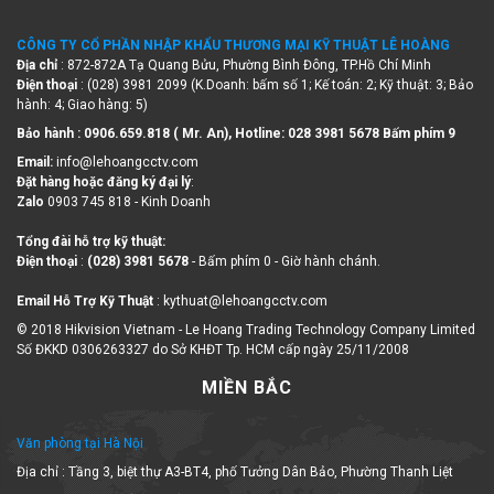
CÔNG TY CỔ PHẦN NHẬP KHẨU THƯƠNG MẠI KỸ THUẬT LÊ HOÀNG
Địa chỉ
: 872-872A Tạ Quang Bửu, Phường Bình Đông, TP.Hồ Chí Minh
Điện thoại
: (028) 3981 2099 (K.Doanh: bấm số 1; Kế toán: 2; Kỹ thuật: 3; Bảo
hành: 4; Giao hàng: 5)
Bảo hành : 0906.659.818 ( Mr. An), Hotline:
028 3981 5678 Bấm phím 9
Email:
info@lehoangcctv.com
Đặt hàng hoặc đăng ký đại lý
:
Zalo
0903 745 818 - Kinh Doanh
Tổng đài hỗ trợ kỹ thuật:
Điện thoại
:
(028) 3981 5678
- Bấm phím 0 - Giờ hành chánh.
Email Hỗ Trợ Kỹ Thuật
: kythuat@lehoangcctv.com
© 2018 Hikvision Vietnam - Le Hoang Trading Technology Company Limited
Số ĐKKD 0306263327 do Sở KHĐT Tp. HCM cấp ngày 25/11/2008
MIỀN BẮC
Văn phòng tại Hà Nội
Địa chỉ : Tầng 3, biệt thự A3-BT4, phố Tưởng Dân Bảo, Phường Thanh Liệt