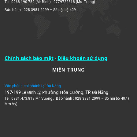
Tel: 0968 190 782 (Mr Bình) - 0779722818 (Ms. Trang)
Bảo hành : 028 3981 2099 – Số nội bộ 409
Chính sách bảo mật
-
Điều khoản sử dụng
MIỀN TRUNG
Văn phòng chi nhánh tại Đà Nẵng
Phường Hòa Cường
197-199 Lê Đình Lý,
, TP. Đà Nẵng
Tel: 0931.473.818 Mr. Vương , Bảo hành : 028 3981 2099 – Số nội bộ 407 (
Mrs Vy)