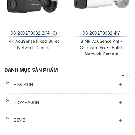
DS-2CD2T86G2-2I/4I (C)
DS-2CD2T86G2-4IY
4K AcuSense Fixed Bullet
8 MP AcuSense Anti-
Network Camera
Corrosion Fixed Bullet
Network Camera
DANH MỤC SẢN PHẨM
HIKVISION
HDPARAGON
EZVIZ