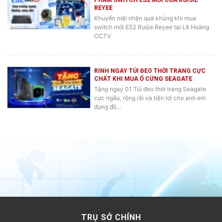
REYEE
Khuyến mãi nhận quà khủng khi mua
switch mới ES2 Ruijie Reyee tại Lê Hoàng
CCTV
RINH NGAY TÚI ĐEO THỜI TRANG CỰC
CHẤT KHI MUA Ổ CỨNG SEAGATE
Tặng ngay 01 Túi đeo thời trang Seagate
cực ngầu, rộng rãi và tiện lợi cho anh em
đựng đồ…
TRỤ SỞ CHÍNH