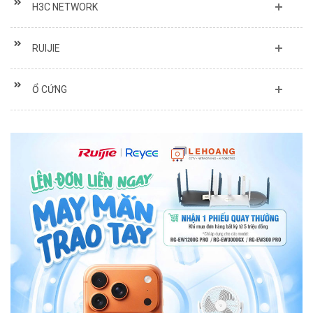
H3C NETWORK
RUIJIE
Ổ CỨNG