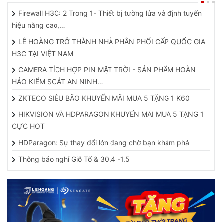
Firewall H3C: 2 Trong 1- Thiết bị tường lửa và định tuyến
hiệu năng cao,…
LÊ HOÀNG TRỞ THÀNH NHÀ PHÂN PHỐI CẤP QUỐC GIA
H3C TẠI VIỆT NAM
CAMERA TÍCH HỢP PIN MẶT TRỜI - SẢN PHẨM HOÀN
HẢO KIỂM SOÁT AN NINH…
ZKTECO SIÊU BÃO KHUYẾN MÃI MUA 5 TẶNG 1 K60
HIKVISION VÀ HDPARAGON KHUYẾN MÃI MUA 5 TẶNG 1
CỰC HOT
HDParagon: Sự thay đổi lớn đang chờ bạn khám phá
Thông báo nghỉ Giỗ Tổ & 30.4 -1.5