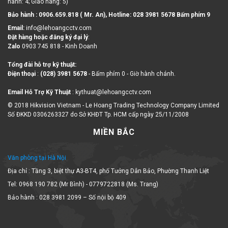
Bảo hành : 0906.659.818 ( Mr. An), Hotline:
028 3981 5678 Bấm phím 9
Email:
info@lehoangcctv.com
Đặt hàng hoặc đăng ký đại lý
:
Zalo
0903 745 818 - Kinh Doanh
Tổng đài hỗ trợ kỹ thuật:
Điện thoại
:
(028) 3981 5678
- Bấm phím 0 - Giờ hành chánh.
Email Hỗ Trợ Kỹ Thuật
: kythuat@lehoangcctv.com
© 2018 Hikvision Vietnam - Le Hoang Trading Technology Company Limited
Số ĐKKD 0306263327 do Sở KHĐT Tp. HCM cấp ngày 25/11/2008
MIỀN BẮC
Văn phòng tại Hà Nội
Địa chỉ : Tầng 3, biệt thự A3-BT4, phố Tưởng Dân Bảo, Phường Thanh Liệt
Tel: 0968 190 782 (Mr Bình) - 0779722818 (Ms. Trang)
Bảo hành : 028 3981 2099 – Số nội bộ 409