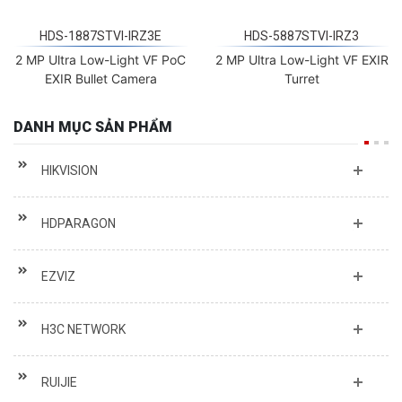
HDS-1887STVI-IRZ3E
HDS-5887STVI-IRZ3
2 MP Ultra Low-Light VF PoC
2 MP Ultra Low-Light VF EXIR
EXIR Bullet Camera
Turret
DANH MỤC SẢN PHẨM
HIKVISION
HDPARAGON
EZVIZ
H3C NETWORK
RUIJIE