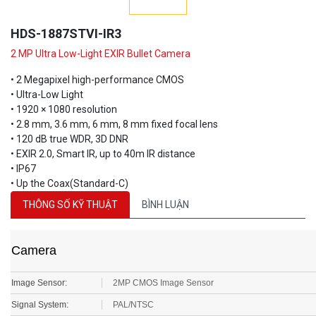
HDS-1887STVI-IR3
2 MP Ultra Low-Light EXIR Bullet Camera
• 2 Megapixel high-performance CMOS
• Ultra-Low Light
• 1920 × 1080 resolution
• 2.8 mm, 3.6 mm, 6 mm, 8 mm fixed focal lens
• 120 dB true WDR, 3D DNR
• EXIR 2.0, Smart IR, up to 40m IR distance
• IP67
• Up the Coax(Standard-C)
THÔNG SỐ KỸ THUẬT
BÌNH LUẬN
Camera
Image Sensor:
2MP CMOS Image Sensor
Signal System:
PAL/NTSC