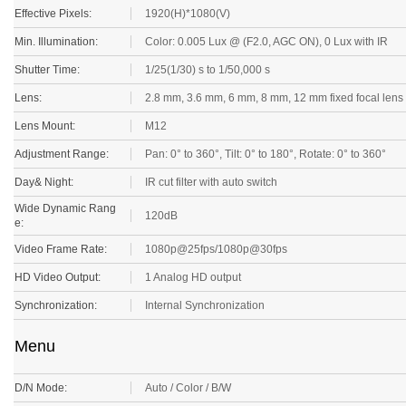
Effective Pixels:
1920(H)*1080(V)
Min. Illumination:
Color: 0.005 Lux @ (F2.0, AGC ON), 0 Lux with IR
Shutter Time:
1/25(1/30) s to 1/50,000 s
Lens:
2.8 mm, 3.6 mm, 6 mm, 8 mm, 12 mm fixed focal lens
Lens Mount:
M12
Adjustment Range:
Pan: 0° to 360°, Tilt: 0° to 180°, Rotate: 0° to 360°
Day& Night:
IR cut filter with auto switch
Wide Dynamic Rang
120dB
e:
Video Frame Rate:
1080p@25fps/1080p@30fps
HD Video Output:
1 Analog HD output
Synchronization:
Internal Synchronization
Menu
D/N Mode:
Auto / Color / B/W
Auto White Balance:
Auto/MWB