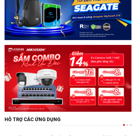
HỖ TRỢ CÁC ỨNG DỤNG
Firewall H3C: 2 Trong 1- Thiết bị tường lửa