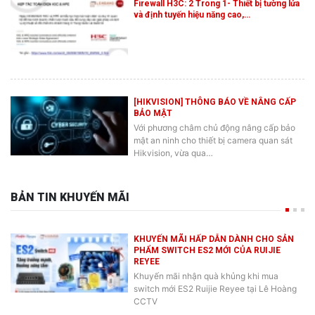
và định tuyến hiệu năng cao,…
[HIKVISION] THÔNG BÁO VỀ NÂNG CẤP
BẢO MẬT
Với phương châm chủ động nâng cấp bảo
mật an ninh cho thiết bị camera quan sát
Hikvision, vừa qua…
BẢN TIN KHUYẾN MÃI
KHUYẾN MÃI HẤP DẪN DÀNH CHO SẢN
PHẨM SWITCH ES2 MỚI CỦA RUIJIE
REYEE
Khuyến mãi nhận quà khủng khi mua
switch mới ES2 Ruijie Reyee tại Lê Hoàng
CCTV