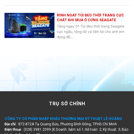
RINH NGAY TÚI ĐEO THỜI TRANG CỰC
CHẤT KHI MUA Ổ CỨNG SEAGATE
Tặng ngay 01 Túi đeo thời trang Seagate
cực ngầu, rộng rãi và tiện lợi cho anh em
đựng đồ…
TRỤ SỞ CHÍNH
CÔNG TY CỔ PHẦN NHẬP KHẨU THƯƠNG MẠI KỸ THUẬT LÊ HOÀNG
Địa chỉ
: 872-872A Tạ Quang Bửu, Phường Bình Đông, TP.Hồ Chí Minh
Điện thoại
: (028) 3981 2099 (K.Doanh: bấm số 1; Kế toán: 2; Kỹ thuật: 3; Bảo
hành: 4; Giao hàng: 5)