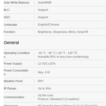
BLC:
Support
AGC:
Support
Language:
English/Chinese
Function:
Brightness, Sharpness, Mirror, Smart IR
General
Operating Condition
-40 °C - 60 °C (-40 °F - 140 °F)
s:
Humidity 90% or less (non-condensing)
Power Supply:
12 VDC±25%
Power Consumptio
Max. 4 W
n:
Weather Proof:
IP67
IR Range:
Up to 40m
Up the coax
Communication :
Protocol: Standard-C(Coaxitron)
Dimension:
86.7mm×81.6mm×226mm (3.41″×3.23″×8.67″)